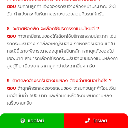
ตอบ
รบกวนลูกค้าแจ้งจองรถรับจ้างล่วงหน้าประมาณ 2-3
วัน ถ้าแจ้งกระทันหันทางเราจะตรวจสอบคิวรถให้ครับ
8. จะย้ายห้องพัก จะเลือกใช้บริการรถแบบไหนดี ?
ตอบ
ทางเรามีรถขนของให้เลือกใช้บริการหลายประเภท เช่น
รถกระบะรับจ้าง รถสี่ล้อใหญ่รับจ้าง รถหกล้อรับจ้าง แต่ใน
กรณีนี้เราจะพิจารณาของลูกค้าเป็นหลัก หากดูแล้วของไม่
เยอะมาก สามารถเลือกใช้รถกระบะรับจ้างขนของแบบหลังคา
สูงตู้ทึบ เนื่องจากราคาถูกกว่าประเภทอื่นๆ ครับ
9. ถ้าตกลงจ้างรถรับจ้างขนของ ต้องจ่ายเงินอย่างไร ?
ตอบ
ถ้าลูกค้าตกลงจองรถขนของ จะรบกวนลูกค้าโอนเงิน
มัดจำขั้นต่ำ 500 บาท และส่วนที่เหลือให้กับพนักงานหลัง
เสร็จงานครับ
10. แจ้งจองคิวรถขนของแล้ว หากมีการเปลี่ยนแปลงวันขน
แอดไลน์
โทรเลย
ย้าย จะทำอย่างไร ?