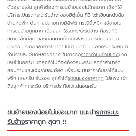
ตัวอย่างเช่น ลูกค้าต้องการขนย้ายของไม่ไกลมาก เลือกใช้
บริการเป็นรถกระบะรับจ้าง ของมีตู้เย็น ทีวี โต๊ะเขียนหนังสือ
ย้ายหอพัก ต้นทางปลายทางมีลิฟต์ กรณีนี้จะมีค่าใช้จ่ายใน
การขนย้ายถูกมาก เนื่องจากใช้รถกระบะรับจ้าง คือรถที่มี
ขนาดเล็กที่สุด ของที่ขนย้ายก็ไม่มีเฟอร์นิเจอร์ที่ต้องถอด
ประกอบ ระยะเวลาการขนย้ายไม่นานมาก นั่นเองครับ จะเห็นได้
ว่ามีรายละเอียดหลายอยาง ในการคิด
ราคาค่าขนย้ายของ
มาก
เลยใช่มั้ยครับ แต่ลูกค้าไม่ต้องกังวลนะครับ ลูกค้าสามารถ
สอบถามและแจ้งรายละเอียด เพื่อประเมินราคากับเราได้แบบ
ฟรีๆ เลยครับ รับรอง ลูกค้าได้
รถขนของราคาถูก
ไม่แพง เข้า
ถึงลูกค้าทุกระดับ บริการประทับใจแน่นอนครับ
ขนย้ายของน้อยไม่เยอะมาก แนะนำ
รถกระบะ
รับจ้าง
ราคาถูก สุดๆ !!