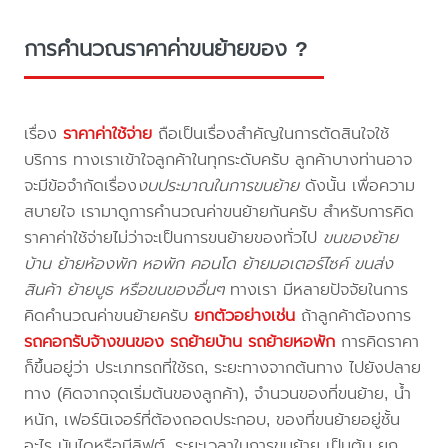
การคำนวณราคาค่าขนย้ายของ ?
เรื่อง
ราคาค่าใช้จ่าย
ถือเป็นเรื่องสำคัญในการตัดสินใจใช้
บริการ ทางเราเข้าใจลูกค้าในทุกระดับครับ ลูกค้าบางท่านอาจ
จะมีข้อจำกัดเรื่อง
งบประมาณในการขนย้าย
ดังนั้น เพื่อความ
สบายใจ เรามาดูการคำนวณค่าขนย้ายกันครับ สำหรับการคิด
ราคาค่าใช้จ่ายไม่ว่าจะเป็นการขนย้ายของทั่วไป
ขนของย้าย
บ้าน ย้ายห้องพัก หอพัก คอนโด ย้ายมอเตอร์ไซค์ ขนส่ง
สินค้า ย้ายบูธ หรือขนของอื่นๆ
ทางเรา มีหลายปัจจัยในการ
คิดคำนวณค่าขนย้ายครับ
ยกตัวอย่างเช่น
ถ้าลูกค้าต้องการ
รถคอกรับจ้างขนของ
รถย้ายบ้าน
รถย้ายหอพัก
การคิดราคา
ก็ขึ้นอยู่ว่า ประเภทรถที่ใช้รถ, ระยะทางจากต้นทาง ไปยังปลาย
ทาง (คิดจากจุดเริ่มต้นของลูกค้า), จำนวนของที่ขนย้าย, น้ำ
หนัก, เฟอร์นิเจอร์ที่ต้องถอดประกอบ, ของที่ขนย้ายอยู่ชั้น
อะไร บันไดหรือมีลิฟต์, ระยะเวลาในการขนย้าย เป็นต้น ยก