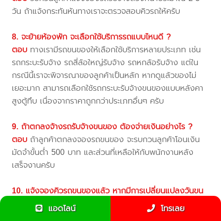
วัน ถ้าแจ้งกระทันหันทางเราจะตรวจสอบคิวรถให้ครับ
8. จะย้ายห้องพัก จะเลือกใช้บริการรถแบบไหนดี ?
ตอบ
ทางเรามีรถขนของให้เลือกใช้บริการหลายประเภท เช่น
รถกระบะรับจ้าง รถสี่ล้อใหญ่รับจ้าง รถหกล้อรับจ้าง แต่ใน
กรณีนี้เราจะพิจารณาของลูกค้าเป็นหลัก หากดูแล้วของไม่
เยอะมาก สามารถเลือกใช้รถกระบะรับจ้างขนของแบบหลังคา
สูงตู้ทึบ เนื่องจากราคาถูกกว่าประเภทอื่นๆ ครับ
9. ถ้าตกลงจ้างรถรับจ้างขนของ ต้องจ่ายเงินอย่างไร ?
ตอบ
ถ้าลูกค้าตกลงจองรถขนของ จะรบกวนลูกค้าโอนเงิน
มัดจำขั้นต่ำ 500 บาท และส่วนที่เหลือให้กับพนักงานหลัง
เสร็จงานครับ
10. แจ้งจองคิวรถขนของแล้ว หากมีการเปลี่ยนแปลงวันขน
ย้าย จะทำอย่างไร ?
แอดไลน์
โทรเลย
ตอบ
ถ้าลูกค้าต้องการเลื่อนวันขนย้ายของรบกวนแจ้งล่วง