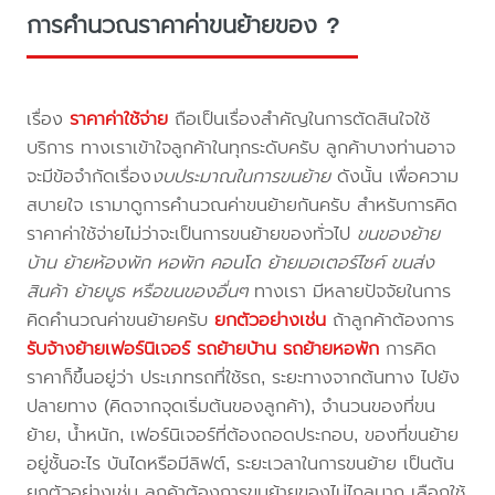
การคำนวณราคาค่าขนย้ายของ ?
เรื่อง
ราคาค่าใช้จ่าย
ถือเป็นเรื่องสำคัญในการตัดสินใจใช้
บริการ ทางเราเข้าใจลูกค้าในทุกระดับครับ ลูกค้าบางท่านอาจ
จะมีข้อจำกัดเรื่อง
งบประมาณในการขนย้าย
ดังนั้น เพื่อความ
สบายใจ เรามาดูการคำนวณค่าขนย้ายกันครับ สำหรับการคิด
ราคาค่าใช้จ่ายไม่ว่าจะเป็นการขนย้ายของทั่วไป
ขนของย้าย
บ้าน ย้ายห้องพัก หอพัก คอนโด ย้ายมอเตอร์ไซค์ ขนส่ง
สินค้า ย้ายบูธ หรือขนของอื่นๆ
ทางเรา มีหลายปัจจัยในการ
คิดคำนวณค่าขนย้ายครับ
ยกตัวอย่างเช่น
ถ้าลูกค้าต้องการ
รับจ้างย้ายเฟอร์นิเจอร์
รถย้ายบ้าน
รถย้ายหอพัก
การคิด
ราคาก็ขึ้นอยู่ว่า ประเภทรถที่ใช้รถ, ระยะทางจากต้นทาง ไปยัง
ปลายทาง (คิดจากจุดเริ่มต้นของลูกค้า), จำนวนของที่ขน
ย้าย, น้ำหนัก, เฟอร์นิเจอร์ที่ต้องถอดประกอบ, ของที่ขนย้าย
อยู่ชั้นอะไร บันไดหรือมีลิฟต์, ระยะเวลาในการขนย้าย เป็นต้น
ยกตัวอย่างเช่น ลูกค้าต้องการขนย้ายของไม่ไกลมาก เลือกใช้