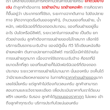
เรา มีหลายปัจจัยในการคิดคำนวณค่าขนย้ายครับ
ยกตัวอย่าง
เช่น
ถ้าลูกค้าต้องการ
รถย้ายบ้าน
รถย้ายหอพัก
การคิดราคา
ก็ขึ้นอยู่ว่า ประเภทรถที่ใช้รถ, ระยะทางจากต้นทาง ไปยังปลาย
ทาง (คิดจากจุดเริ่มต้นของลูกค้า), จำนวนของที่ขนย้าย, น้ำ
หนัก, เฟอร์นิเจอร์ที่ต้องถอดประกอบ, ของที่ขนย้ายอยู่ชั้น
อะไร บันไดหรือมีลิฟต์, ระยะเวลาในการขนย้าย เป็นต้น ยก
ตัวอย่างเช่น ลูกค้าต้องการขนย้ายของไม่ไกลมาก เลือกใช้
บริการเป็นรถกระบะรับจ้าง ของมีตู้เย็น ทีวี โต๊ะเขียนหนังสือ
ย้ายหอพัก ต้นทางปลายทางมีลิฟต์ กรณีนี้จะมีค่าใช้จ่ายใน
การขนย้ายถูกมาก เนื่องจากใช้รถกระบะรับจ้าง คือรถที่มี
ขนาดเล็กที่สุด ของที่ขนย้ายก็ไม่มีเฟอร์นิเจอร์ที่ต้องถอด
ประกอบ ระยะเวลาการขนย้ายไม่นานมาก นั่นเองครับ จะเห็นได้
ว่ามีรายละเอียดหลายอยาง ในการคิด
ราคาค่าขนย้ายของ
มาก
เลยใช่มั้ยครับ แต่ลูกค้าไม่ต้องกังวลนะครับ ลูกค้าสามารถ
สอบถามและแจ้งรายละเอียด เพื่อประเมินราคากับเราได้แบบ
ฟรีๆ เลยครับ รับรอง ลูกค้าได้
รถขนของราคาถูก
ไม่แพง เข้า
ถึงลูกค้าทุกระดับ บริการประทับใจแน่นอนครับ