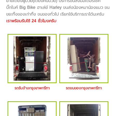
ย้ายเตียงผู้ป่วย(เตียงคนป่วย) บริการขนส่งมอเตอร์ไซค์
บิ๊กไบค์ Big Bike ฮาเล่ย์ Harley ขนส่งน้องหมาน้องแมว ขน
ขยะทิ้งของเก่าทิ้ง ขนของทั่วไป เรียกใช้บริการเราได้นะครับ
เราพร้อมรับใช้ 24 ชั่วโมงครับ
รถรับจ้างกรุงเทพกรีฑา
รถขนของกรุงเทพกรีฑา