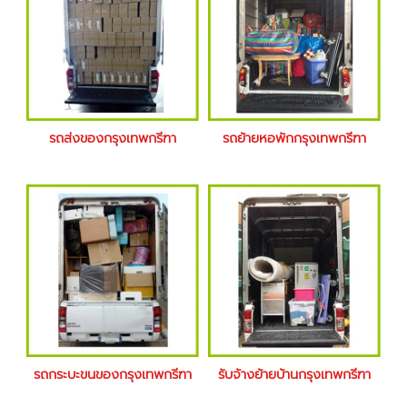
รถส่งของกรุงเทพกรีฑา
รถย้ายหอพักกรุงเทพกรีฑา
รถกระบะขนของกรุงเทพกรีฑา
รับจ้างย้ายบ้านกรุงเทพกรีฑา