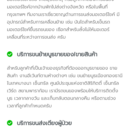
มอเตอร์ไซค์จากบ้านพักไปส่งต่างจังหวัด หรือในพื้นที่
กรุงเทพฯ ทีมงานเราเชี่ยวชาญด้านการขนส่งมอเตอร์ไซค์ มี
อุปกรณ์สำหรับการเคลื่อนย้าย เช่น บันไดสำหรับเข็นรถ
มอเตอร์ไซค์ขึ้นรถขนของ เชือกสำหรับลั้งไม่ให้มอเตอร์
เคลื่อนที่ระหว่างการขนส่ง ครับ
บริการขนย้ายบูธขายของ/ขายสินค้า
สำหรับลูกค้าที่เป็นเจ้าของธุรกิจที่ต้องออกบูธขายของ ขาย
สินค้า งานอีเว้นท์ตามห้างต่างๆ เช่น ขนย้ายบูธเมืองทองธานี
ไบเทคบางนา เซ็นทรัล ศูนย์ประชุมแห่งชาติสิริกิตติ์ เซ็นทรัล
เวิร์ด สยามพาราก้อน เรามีรถขนของพร้อมให้บริการติดตั้ง
บูธ เวลากลางวัน และเก็บกลับตอนกลางคืน หรือตามช่วง
เวลาที่ลูกค้ากำหนดครับ
บริการขนส่งเตียงผู้ป่วย