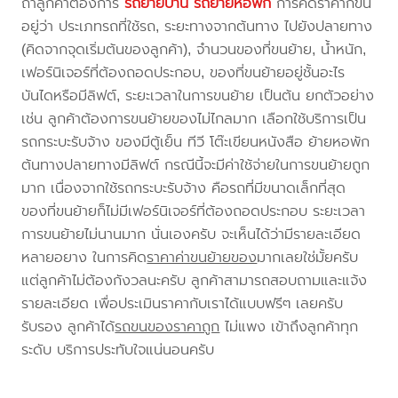
ถ้าลูกค้าต้องการ
รถย้ายบ้าน
รถย้ายหอพัก
การคิดราคาก็ขึ้น
อยู่ว่า ประเภทรถที่ใช้รถ, ระยะทางจากต้นทาง ไปยังปลายทาง
(คิดจากจุดเริ่มต้นของลูกค้า), จำนวนของที่ขนย้าย, น้ำหนัก,
เฟอร์นิเจอร์ที่ต้องถอดประกอบ, ของที่ขนย้ายอยู่ชั้นอะไร
บันไดหรือมีลิฟต์, ระยะเวลาในการขนย้าย เป็นต้น ยกตัวอย่าง
เช่น ลูกค้าต้องการขนย้ายของไม่ไกลมาก เลือกใช้บริการเป็น
รถกระบะรับจ้าง ของมีตู้เย็น ทีวี โต๊ะเขียนหนังสือ ย้ายหอพัก
ต้นทางปลายทางมีลิฟต์ กรณีนี้จะมีค่าใช้จ่ายในการขนย้ายถูก
มาก เนื่องจากใช้รถกระบะรับจ้าง คือรถที่มีขนาดเล็กที่สุด
ของที่ขนย้ายก็ไม่มีเฟอร์นิเจอร์ที่ต้องถอดประกอบ ระยะเวลา
การขนย้ายไม่นานมาก นั่นเองครับ จะเห็นได้ว่ามีรายละเอียด
หลายอยาง ในการคิด
ราคาค่าขนย้ายของ
มากเลยใช่มั้ยครับ
แต่ลูกค้าไม่ต้องกังวลนะครับ ลูกค้าสามารถสอบถามและแจ้ง
รายละเอียด เพื่อประเมินราคากับเราได้แบบฟรีๆ เลยครับ
รับรอง ลูกค้าได้
รถขนของราคาถูก
ไม่แพง เข้าถึงลูกค้าทุก
ระดับ บริการประทับใจแน่นอนครับ