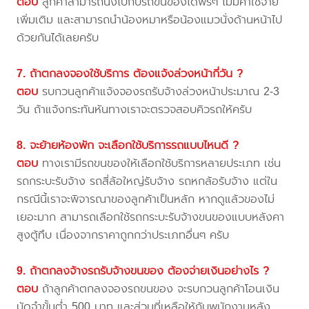
ตอบ
ลูกค้าสามารถนั่งไปกับรถขนของได้ฟรีๆ ไม่มีค่าใช้จ่าย
เพิ่มเติม และสามารถนำน้องหมาหรือน้องแมวนั่งด้านหน้าไป
ด้วยกันได้เลยครับ
7. ถ้าตกลงจองใช้บริการ ต้องแจ้งล่วงหน้ากี่วัน ?
ตอบ
รบกวนลูกค้าแจ้งจองรถรับจ้างล่วงหน้าประมาณ 2-3
วัน ถ้าแจ้งกระทันหันทางเราจะตรวจสอบคิวรถให้ครับ
8. จะย้ายห้องพัก จะเลือกใช้บริการรถแบบไหนดี ?
ตอบ
ทางเรามีรถขนของให้เลือกใช้บริการหลายประเภท เช่น
รถกระบะรับจ้าง รถสี่ล้อใหญ่รับจ้าง รถหกล้อรับจ้าง แต่ใน
กรณีนี้เราจะพิจารณาของลูกค้าเป็นหลัก หากดูแล้วของไม่
เยอะมาก สามารถเลือกใช้รถกระบะรับจ้างขนของแบบหลังคา
สูงตู้ทึบ เนื่องจากราคาถูกกว่าประเภทอื่นๆ ครับ
9. ถ้าตกลงจ้างรถรับจ้างขนของ ต้องจ่ายเงินอย่างไร ?
ตอบ
ถ้าลูกค้าตกลงจองรถขนของ จะรบกวนลูกค้าโอนเงิน
มัดจำขั้นต่ำ 500 บาท และส่วนที่เหลือให้กับพนักงานหลัง