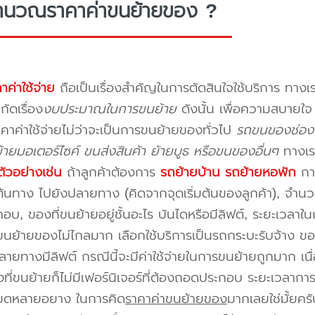
ำนวณราคาค่าขนย้ายของ ?
าค่าใช้จ่าย
ถือเป็นเรื่องสำคัญในการตัดสินใจใช้บริการ ทางเร
กัดเรื่อง
งบประมาณในการขนย้าย
ดังนั้น เพื่อความสบายใ
คาค่าใช้จ่ายไม่ว่าจะเป็นการขนย้ายของทั่วไป
รถขนของช่องน
ายมอเตอร์ไซค์ ขนส่งสินค้า ย้ายบูธ หรือขนของอื่นๆ
ทางเร
ัวอย่างเช่น
ถ้าลูกค้าต้องการ
รถย้ายบ้าน
รถย้ายหอพัก
การ
นทาง ไปยังปลายทาง (คิดจากจุดเริ่มต้นของลูกค้า), จำนวนขอ
บ, ของที่ขนย้ายอยู่ชั้นอะไร บันไดหรือมีลิฟต์, ระยะเวลาใน
นย้ายของไม่ไกลมาก เลือกใช้บริการเป็นรถกระบะรับจ้าง ของมี
ายทางมีลิฟต์ กรณีนี้จะมีค่าใช้จ่ายในการขนย้ายถูกมาก เนื่
องที่ขนย้ายก็ไม่มีเฟอร์นิเจอร์ที่ต้องถอดประกอบ ระยะเวลากา
ียดหลายอยาง ในการคิด
ราคาค่าขนย้ายของ
มากเลยใช่มั้ยคร