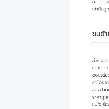
สอบถามแล
เข้าถึงล
ขนย้า
สำหรับลู
เยอะมาก 
ตอนเดียว
รถได้อย่
ของย้ายห
ราคาถูกท
แน่ใจเรื