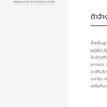
www.รถรับจ้างส่งของ.com
ถ้าจ้
สำหรับลู
หอพัก ห้
รับจ้างท
ยกของ จา
เราให้บร
นะครับ เ
เหลือทีม