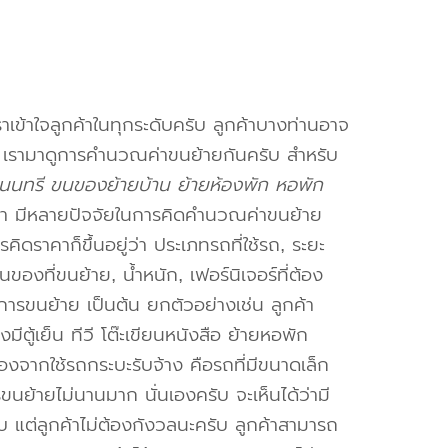
าเข้าใจลูกค้าในทุกระดับครับ ลูกค้าบางท่านอาจ
จ เรามาดูการคำนวณค่าขนย้ายกันครับ สำหรับ
นทรี ขนของย้ายบ้าน ย้ายห้องพัก หอพัก
า มีหลายปัจจัยในการคิดคำนวณค่าขนย้าย
คิดราคาก็ขึ้นอยู่ว่า ประเภทรถที่ใช้รถ, ระยะ
งที่ขนย้าย, น้ำหนัก, เฟอร์นิเจอร์ที่ต้อง
การขนย้าย เป็นต้น ยกตัวอย่างเช่น ลูกค้า
ตู้เย็น ทีวี โต๊ะเขียนหนังสือ ย้ายหอพัก
องจากใช้รถกระบะรับจ้าง คือรถที่มีขนาดเล็ก
รขนย้ายไม่นานมาก นั่นเองครับ จะเห็นได้ว่ามี
ับ แต่ลูกค้าไม่ต้องกังวลนะครับ ลูกค้าสามารถ