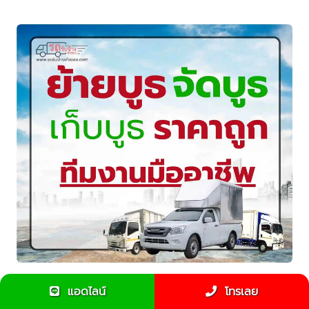
บริการย้ายบูธด่วน 24 ชม. รถกระบะพร้อมทีมยกของ พร้อม
แอดไลน์
โทรเลย
เข้าห้าง/งานอีเวนต์