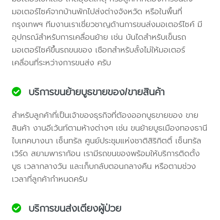
มอเตอร์ไซค์จากบ้านพักไปส่งต่างจังหวัด หรือในพื้นที่
กรุงเทพฯ ทีมงานเราเชี่ยวชาญด้านการขนส่งมอเตอร์ไซค์ มี
อุปกรณ์สำหรับการเคลื่อนย้าย เช่น บันไดสำหรับเข็นรถ
มอเตอร์ไซค์ขึ้นรถขนของ เชือกสำหรับลั้งไม่ให้มอเตอร์
เคลื่อนที่ระหว่างการขนส่ง ครับ
บริการขนย้ายบูธขายของ/ขายสินค้า
สำหรับลูกค้าที่เป็นเจ้าของธุรกิจที่ต้องออกบูธขายของ ขาย
สินค้า งานอีเว้นท์ตามห้างต่างๆ เช่น ขนย้ายบูธเมืองทองธานี
ไบเทคบางนา เซ็นทรัล ศูนย์ประชุมแห่งชาติสิริกิตติ์ เซ็นทรัล
เวิร์ด สยามพาราก้อน เรามีรถขนของพร้อมให้บริการติดตั้ง
บูธ เวลากลางวัน และเก็บกลับตอนกลางคืน หรือตามช่วง
เวลาที่ลูกค้ากำหนดครับ
บริการขนส่งเตียงผู้ป่วย