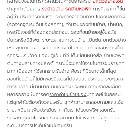
หลายปัจจัยในการคิดคำนวณค่าขนย้ายครับ
ยกตัวอย่างเช่น
ถ้าลูกค้าต้องการ
รถย้ายบ้าน
รถย้ายหอพัก
การคิดราคาก็ขึ้น
อยู่ว่า ประเภทรถที่ใช้รถ, ระยะทางจากต้นทาง ไปยังปลายทาง
(คิดจากจุดเริ่มต้นของลูกค้า), จำนวนของที่ขนย้าย, น้ำหนัก,
เฟอร์นิเจอร์ที่ต้องถอดประกอบ, ของที่ขนย้ายอยู่ชั้นอะไร
บันไดหรือมีลิฟต์, ระยะเวลาในการขนย้าย เป็นต้น ยกตัวอย่าง
เช่น ลูกค้าต้องการขนย้ายของไม่ไกลมาก เลือกใช้บริการเป็น
รถกระบะรับจ้าง ของมีตู้เย็น ทีวี โต๊ะเขียนหนังสือ ย้ายหอพัก
ต้นทางปลายทางมีลิฟต์ กรณีนี้จะมีค่าใช้จ่ายในการขนย้ายถูก
มาก เนื่องจากใช้รถกระบะรับจ้าง คือรถที่มีขนาดเล็กที่สุด
ของที่ขนย้ายก็ไม่มีเฟอร์นิเจอร์ที่ต้องถอดประกอบ ระยะเวลา
การขนย้ายไม่นานมาก นั่นเองครับ จะเห็นได้ว่ามีรายละเอียด
หลายอยาง ในการคิด
ราคาค่าขนย้ายของ
มากเลยใช่มั้ยครับ
แต่ลูกค้าไม่ต้องกังวลนะครับ ลูกค้าสามารถสอบถามและแจ้ง
รายละเอียด เพื่อประเมินราคากับเราได้แบบฟรีๆ เลยครับ
รับรอง ลูกค้าได้
รถขนของราคาถูก
ไม่แพง เข้าถึงลูกค้าทุก
ระดับ บริการประทับใจแน่นอนครับ