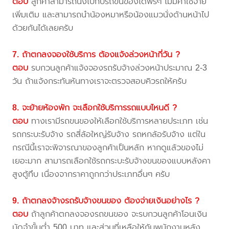
ตอบ
ลูกค้าสามารถนั่งไปกับรถขนของได้ฟรีๆ ไม่มีค่าใช้จ่าย
เพิ่มเติม และสามารถนำน้องหมาหรือน้องแมวนั่งด้านหน้าไป
ด้วยกันได้เลยครับ
7. ถ้าตกลงจองใช้บริการ ต้องแจ้งล่วงหน้ากี่วัน ?
ตอบ
รบกวนลูกค้าแจ้งจองรถรับจ้างล่วงหน้าประมาณ 2-3
วัน ถ้าแจ้งกระทันหันทางเราจะตรวจสอบคิวรถให้ครับ
8. จะย้ายห้องพัก จะเลือกใช้บริการรถแบบไหนดี ?
ตอบ
ทางเรามีรถขนของให้เลือกใช้บริการหลายประเภท เช่น
รถกระบะรับจ้าง รถสี่ล้อใหญ่รับจ้าง รถหกล้อรับจ้าง แต่ใน
กรณีนี้เราจะพิจารณาของลูกค้าเป็นหลัก หากดูแล้วของไม่
เยอะมาก สามารถเลือกใช้รถกระบะรับจ้างขนของแบบหลังคา
สูงตู้ทึบ เนื่องจากราคาถูกกว่าประเภทอื่นๆ ครับ
9. ถ้าตกลงจ้างรถรับจ้างขนของ ต้องจ่ายเงินอย่างไร ?
ตอบ
ถ้าลูกค้าตกลงจองรถขนของ จะรบกวนลูกค้าโอนเงิน
มัดจำขั้นต่ำ 500 บาท และส่วนที่เหลือให้กับพนักงานหลัง