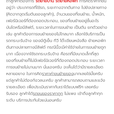
ถ้าลูกค้าต้องการ
รถย้ายบ้าน
รถย้ายหอพัก
การคิดราคาก็ขึ้น
อยู่ว่า ประเภทรถที่ใช้รถ, ระยะทางจากต้นทาง ไปยังปลายทาง
(คิดจากจุดเริ่มต้นของลูกค้า), จำนวนของที่ขนย้าย, น้ำหนัก,
เฟอร์นิเจอร์ที่ต้องถอดประกอบ, ของที่ขนย้ายอยู่ชั้นอะไร
บันไดหรือมีลิฟต์, ระยะเวลาในการขนย้าย เป็นต้น ยกตัวอย่าง
เช่น ลูกค้าต้องการขนย้ายของไม่ไกลมาก เลือกใช้บริการเป็น
รถกระบะรับจ้าง ของมีตู้เย็น ทีวี โต๊ะเขียนหนังสือ ย้ายหอพัก
ต้นทางปลายทางมีลิฟต์ กรณีนี้จะมีค่าใช้จ่ายในการขนย้ายถูก
มาก เนื่องจากใช้รถกระบะรับจ้าง คือรถที่มีขนาดเล็กที่สุด
ของที่ขนย้ายก็ไม่มีเฟอร์นิเจอร์ที่ต้องถอดประกอบ ระยะเวลา
การขนย้ายไม่นานมาก นั่นเองครับ จะเห็นได้ว่ามีรายละเอียด
หลายอยาง ในการคิด
ราคาค่าขนย้ายของ
มากเลยใช่มั้ยครับ
แต่ลูกค้าไม่ต้องกังวลนะครับ ลูกค้าสามารถสอบถามและแจ้ง
รายละเอียด เพื่อประเมินราคากับเราได้แบบฟรีๆ เลยครับ
รับรอง ลูกค้าได้
รถขนของราคาถูก
ไม่แพง เข้าถึงลูกค้าทุก
ระดับ บริการประทับใจแน่นอนครับ