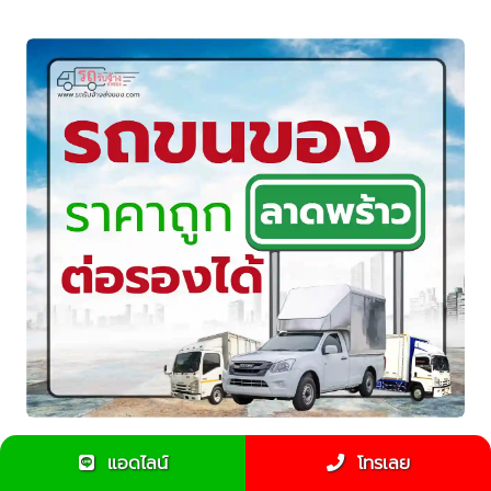
รถรับจ้างลาดพร้าว ราคาถูก ปลอดภัย 24 ชั่วโมง | บริการ
แอดไลน์
โทรเลย
ขนของทุกชนิด