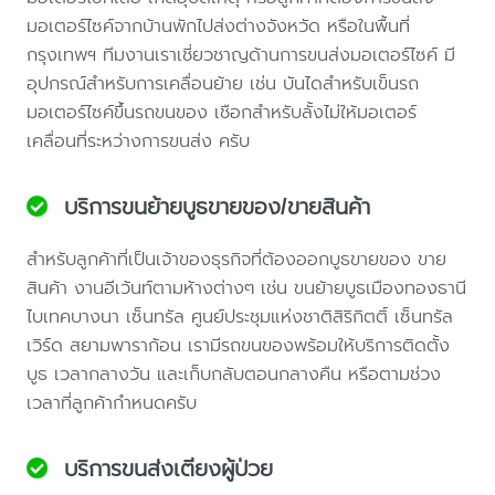
มอเตอร์ไซค์จากบ้านพักไปส่งต่างจังหวัด หรือในพื้นที่
กรุงเทพฯ ทีมงานเราเชี่ยวชาญด้านการขนส่งมอเตอร์ไซค์ มี
อุปกรณ์สำหรับการเคลื่อนย้าย เช่น บันไดสำหรับเข็นรถ
มอเตอร์ไซค์ขึ้นรถขนของ เชือกสำหรับลั้งไม่ให้มอเตอร์
เคลื่อนที่ระหว่างการขนส่ง ครับ
บริการขนย้ายบูธขายของ/ขายสินค้า
สำหรับลูกค้าที่เป็นเจ้าของธุรกิจที่ต้องออกบูธขายของ ขาย
สินค้า งานอีเว้นท์ตามห้างต่างๆ เช่น ขนย้ายบูธเมืองทองธานี
ไบเทคบางนา เซ็นทรัล ศูนย์ประชุมแห่งชาติสิริกิตติ์ เซ็นทรัล
เวิร์ด สยามพาราก้อน เรามีรถขนของพร้อมให้บริการติดตั้ง
บูธ เวลากลางวัน และเก็บกลับตอนกลางคืน หรือตามช่วง
เวลาที่ลูกค้ากำหนดครับ
บริการขนส่งเตียงผู้ป่วย