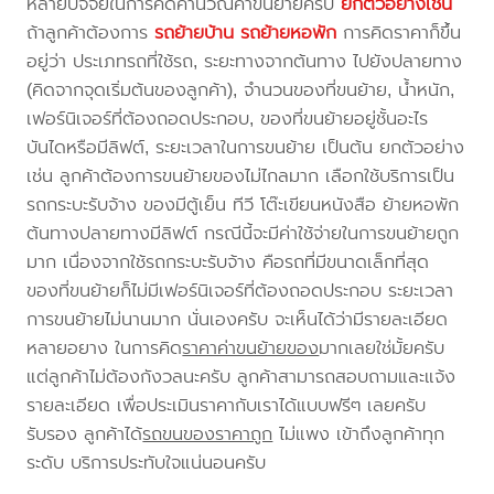
หลายปัจจัยในการคิดคำนวณค่าขนย้ายครับ
ยกตัวอย่างเช่น
ถ้าลูกค้าต้องการ
รถย้ายบ้าน
รถย้ายหอพัก
การคิดราคาก็ขึ้น
อยู่ว่า ประเภทรถที่ใช้รถ, ระยะทางจากต้นทาง ไปยังปลายทาง
(คิดจากจุดเริ่มต้นของลูกค้า), จำนวนของที่ขนย้าย, น้ำหนัก,
เฟอร์นิเจอร์ที่ต้องถอดประกอบ, ของที่ขนย้ายอยู่ชั้นอะไร
บันไดหรือมีลิฟต์, ระยะเวลาในการขนย้าย เป็นต้น ยกตัวอย่าง
เช่น ลูกค้าต้องการขนย้ายของไม่ไกลมาก เลือกใช้บริการเป็น
รถกระบะรับจ้าง ของมีตู้เย็น ทีวี โต๊ะเขียนหนังสือ ย้ายหอพัก
ต้นทางปลายทางมีลิฟต์ กรณีนี้จะมีค่าใช้จ่ายในการขนย้ายถูก
มาก เนื่องจากใช้รถกระบะรับจ้าง คือรถที่มีขนาดเล็กที่สุด
ของที่ขนย้ายก็ไม่มีเฟอร์นิเจอร์ที่ต้องถอดประกอบ ระยะเวลา
การขนย้ายไม่นานมาก นั่นเองครับ จะเห็นได้ว่ามีรายละเอียด
หลายอยาง ในการคิด
ราคาค่าขนย้ายของ
มากเลยใช่มั้ยครับ
แต่ลูกค้าไม่ต้องกังวลนะครับ ลูกค้าสามารถสอบถามและแจ้ง
รายละเอียด เพื่อประเมินราคากับเราได้แบบฟรีๆ เลยครับ
รับรอง ลูกค้าได้
รถขนของราคาถูก
ไม่แพง เข้าถึงลูกค้าทุก
ระดับ บริการประทับใจแน่นอนครับ