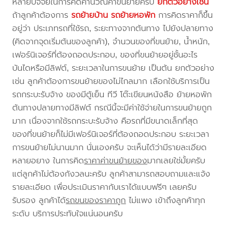
หลายปัจจัยในการคิดคำนวณค่าขนย้ายครับ
ยกตัวอย่างเช่น
ถ้าลูกค้าต้องการ
รถย้ายบ้าน
รถย้ายหอพัก
การคิดราคาก็ขึ้น
อยู่ว่า ประเภทรถที่ใช้รถ, ระยะทางจากต้นทาง ไปยังปลายทาง
(คิดจากจุดเริ่มต้นของลูกค้า), จำนวนของที่ขนย้าย, น้ำหนัก,
เฟอร์นิเจอร์ที่ต้องถอดประกอบ, ของที่ขนย้ายอยู่ชั้นอะไร
บันไดหรือมีลิฟต์, ระยะเวลาในการขนย้าย เป็นต้น ยกตัวอย่าง
เช่น ลูกค้าต้องการขนย้ายของไม่ไกลมาก เลือกใช้บริการเป็น
รถกระบะรับจ้าง ของมีตู้เย็น ทีวี โต๊ะเขียนหนังสือ ย้ายหอพัก
ต้นทางปลายทางมีลิฟต์ กรณีนี้จะมีค่าใช้จ่ายในการขนย้ายถูก
มาก เนื่องจากใช้รถกระบะรับจ้าง คือรถที่มีขนาดเล็กที่สุด
ของที่ขนย้ายก็ไม่มีเฟอร์นิเจอร์ที่ต้องถอดประกอบ ระยะเวลา
การขนย้ายไม่นานมาก นั่นเองครับ จะเห็นได้ว่ามีรายละเอียด
หลายอยาง ในการคิด
ราคาค่าขนย้ายของ
มากเลยใช่มั้ยครับ
แต่ลูกค้าไม่ต้องกังวลนะครับ ลูกค้าสามารถสอบถามและแจ้ง
รายละเอียด เพื่อประเมินราคากับเราได้แบบฟรีๆ เลยครับ
รับรอง ลูกค้าได้
รถขนของราคาถูก
ไม่แพง เข้าถึงลูกค้าทุก
ระดับ บริการประทับใจแน่นอนครับ