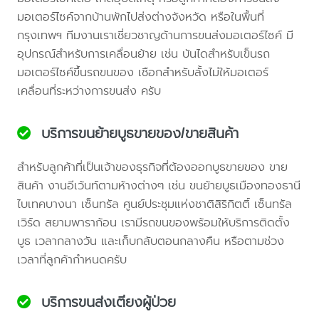
มอเตอร์ไซค์จากบ้านพักไปส่งต่างจังหวัด หรือในพื้นที่
กรุงเทพฯ ทีมงานเราเชี่ยวชาญด้านการขนส่งมอเตอร์ไซค์ มี
อุปกรณ์สำหรับการเคลื่อนย้าย เช่น บันไดสำหรับเข็นรถ
มอเตอร์ไซค์ขึ้นรถขนของ เชือกสำหรับลั้งไม่ให้มอเตอร์
เคลื่อนที่ระหว่างการขนส่ง ครับ
บริการขนย้ายบูธขายของ/ขายสินค้า
สำหรับลูกค้าที่เป็นเจ้าของธุรกิจที่ต้องออกบูธขายของ ขาย
สินค้า งานอีเว้นท์ตามห้างต่างๆ เช่น ขนย้ายบูธเมืองทองธานี
ไบเทคบางนา เซ็นทรัล ศูนย์ประชุมแห่งชาติสิริกิตติ์ เซ็นทรัล
เวิร์ด สยามพาราก้อน เรามีรถขนของพร้อมให้บริการติดตั้ง
บูธ เวลากลางวัน และเก็บกลับตอนกลางคืน หรือตามช่วง
เวลาที่ลูกค้ากำหนดครับ
บริการขนส่งเตียงผู้ป่วย