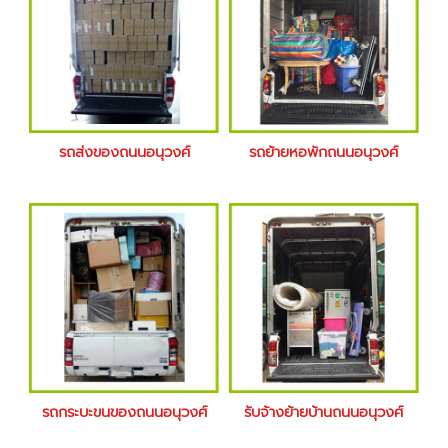
รถส่งของถนนอนุวงศ์
รถย้ายหอพักถนนอนุวงศ์
รถกระบะขนของถนนอนุวงศ์
รับจ้างย้ายบ้านถนนอนุวงศ์