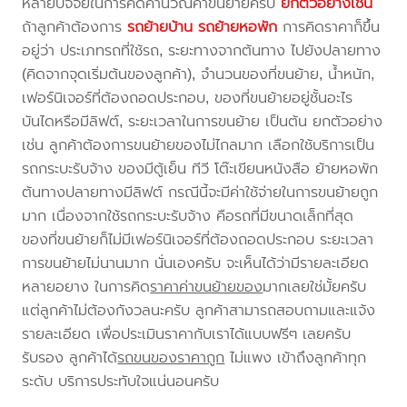
หลายปัจจัยในการคิดคำนวณค่าขนย้ายครับ
ยกตัวอย่างเช่น
ถ้าลูกค้าต้องการ
รถย้ายบ้าน
รถย้ายหอพัก
การคิดราคาก็ขึ้น
อยู่ว่า ประเภทรถที่ใช้รถ, ระยะทางจากต้นทาง ไปยังปลายทาง
(คิดจากจุดเริ่มต้นของลูกค้า), จำนวนของที่ขนย้าย, น้ำหนัก,
เฟอร์นิเจอร์ที่ต้องถอดประกอบ, ของที่ขนย้ายอยู่ชั้นอะไร
บันไดหรือมีลิฟต์, ระยะเวลาในการขนย้าย เป็นต้น ยกตัวอย่าง
เช่น ลูกค้าต้องการขนย้ายของไม่ไกลมาก เลือกใช้บริการเป็น
รถกระบะรับจ้าง ของมีตู้เย็น ทีวี โต๊ะเขียนหนังสือ ย้ายหอพัก
ต้นทางปลายทางมีลิฟต์ กรณีนี้จะมีค่าใช้จ่ายในการขนย้ายถูก
มาก เนื่องจากใช้รถกระบะรับจ้าง คือรถที่มีขนาดเล็กที่สุด
ของที่ขนย้ายก็ไม่มีเฟอร์นิเจอร์ที่ต้องถอดประกอบ ระยะเวลา
การขนย้ายไม่นานมาก นั่นเองครับ จะเห็นได้ว่ามีรายละเอียด
หลายอยาง ในการคิด
ราคาค่าขนย้ายของ
มากเลยใช่มั้ยครับ
แต่ลูกค้าไม่ต้องกังวลนะครับ ลูกค้าสามารถสอบถามและแจ้ง
รายละเอียด เพื่อประเมินราคากับเราได้แบบฟรีๆ เลยครับ
รับรอง ลูกค้าได้
รถขนของราคาถูก
ไม่แพง เข้าถึงลูกค้าทุก
ระดับ บริการประทับใจแน่นอนครับ