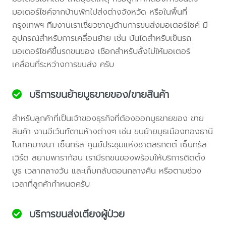
มอเตอร์ไซค์จากบ้านพักไปส่งต่างจังหวัด หรือในพื้นที่
กรุงเทพฯ ทีมงานเราเชี่ยวชาญด้านการขนส่งมอเตอร์ไซค์ มี
อุปกรณ์สำหรับการเคลื่อนย้าย เช่น บันไดสำหรับเข็นรถ
มอเตอร์ไซค์ขึ้นรถขนของ เชือกสำหรับลั้งไม่ให้มอเตอร์
เคลื่อนที่ระหว่างการขนส่ง ครับ
บริการขนย้ายบูธขายของ/ขายสินค้า
สำหรับลูกค้าที่เป็นเจ้าของธุรกิจที่ต้องออกบูธขายของ ขาย
สินค้า งานอีเว้นท์ตามห้างต่างๆ เช่น ขนย้ายบูธเมืองทองธานี
ไบเทคบางนา เซ็นทรัล ศูนย์ประชุมแห่งชาติสิริกิตติ์ เซ็นทรัล
เวิร์ด สยามพาราก้อน เรามีรถขนของพร้อมให้บริการติดตั้ง
บูธ เวลากลางวัน และเก็บกลับตอนกลางคืน หรือตามช่วง
เวลาที่ลูกค้ากำหนดครับ
บริการขนส่งเตียงผู้ป่วย