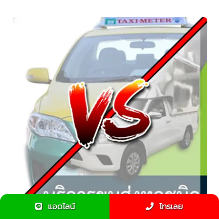
แอดไลน์
โทรเลย