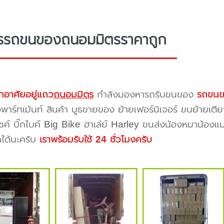
ารรถขนของถนอมมิตรราคาถูก
กอาศัยอยู่แถว
ถนอมมิตร
กำลังมองหารถรับขนของ
รถขนข
าร์ทเม้นท์ สินค้า บูธขายของ ย้ายเฟอร์นิเจอร์ ขนย้ายเตีย
ซค์ บิ๊กไบค์ Big Bike ฮาเล่ย์ Harley ขนส่งน้องหมาน้องแม
าได้นะครับ
เราพร้อมรับใช้ 24 ชั่วโมงครับ