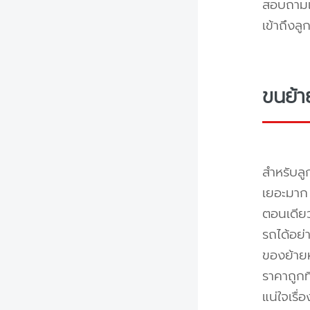
สอบถามแล
เข้าถึงล
ขนย้า
สำหรับลู
เยอะมาก 
ตอนเดียว
รถได้อย่
ของย้ายห
ราคาถูกท
แน่ใจเรื