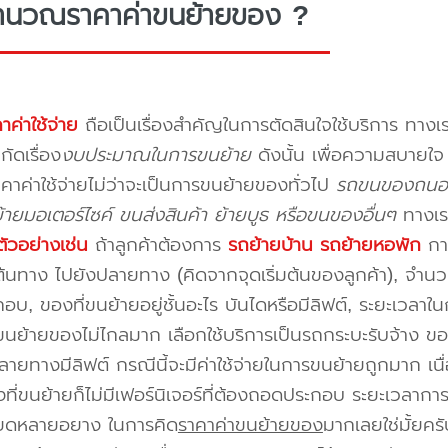
ำนวณราคาค่าขนย้ายของ ?
าค่าใช้จ่าย
ถือเป็นเรื่องสำคัญในการตัดสินใจใช้บริการ ทางเร
กัดเรื่อง
งบประมาณในการขนย้าย
ดังนั้น เพื่อความสบายใ
คาค่าใช้จ่ายไม่ว่าจะเป็นการขนย้ายของทั่วไป
รถขนของถนอมม
ายมอเตอร์ไซค์ ขนส่งสินค้า ย้ายบูธ หรือขนของอื่นๆ
ทางเร
ัวอย่างเช่น
ถ้าลูกค้าต้องการ
รถย้ายบ้าน
รถย้ายหอพัก
การ
นทาง ไปยังปลายทาง (คิดจากจุดเริ่มต้นของลูกค้า), จำนวนขอ
บ, ของที่ขนย้ายอยู่ชั้นอะไร บันไดหรือมีลิฟต์, ระยะเวลาใน
นย้ายของไม่ไกลมาก เลือกใช้บริการเป็นรถกระบะรับจ้าง ของมี
ายทางมีลิฟต์ กรณีนี้จะมีค่าใช้จ่ายในการขนย้ายถูกมาก เนื่
องที่ขนย้ายก็ไม่มีเฟอร์นิเจอร์ที่ต้องถอดประกอบ ระยะเวลากา
ียดหลายอยาง ในการคิด
ราคาค่าขนย้ายของ
มากเลยใช่มั้ยคร