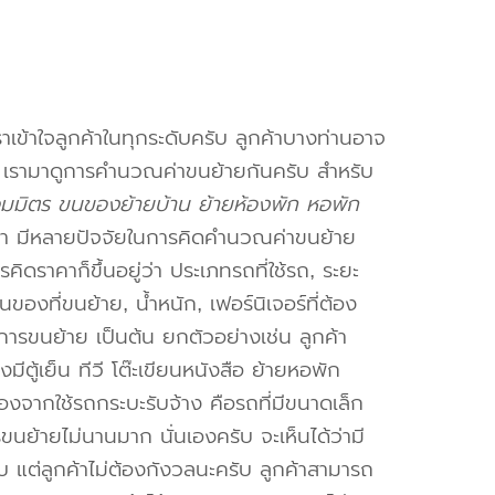
าเข้าใจลูกค้าในทุกระดับครับ ลูกค้าบางท่านอาจ
จ เรามาดูการคำนวณค่าขนย้ายกันครับ สำหรับ
ิตร ขนของย้ายบ้าน ย้ายห้องพัก หอพัก
า มีหลายปัจจัยในการคิดคำนวณค่าขนย้าย
คิดราคาก็ขึ้นอยู่ว่า ประเภทรถที่ใช้รถ, ระยะ
งที่ขนย้าย, น้ำหนัก, เฟอร์นิเจอร์ที่ต้อง
การขนย้าย เป็นต้น ยกตัวอย่างเช่น ลูกค้า
ตู้เย็น ทีวี โต๊ะเขียนหนังสือ ย้ายหอพัก
องจากใช้รถกระบะรับจ้าง คือรถที่มีขนาดเล็ก
รขนย้ายไม่นานมาก นั่นเองครับ จะเห็นได้ว่ามี
ับ แต่ลูกค้าไม่ต้องกังวลนะครับ ลูกค้าสามารถ