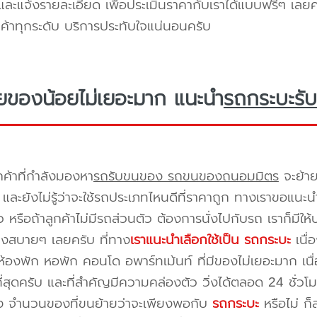
ะแจ้งรายละเอียด เพื่อประเมินราคากับเราได้แบบฟรีๆ เลยคร
ูกค้าทุกระดับ บริการประทับใจแน่นอนครับ
ยของน้อยไม่เยอะมาก แนะนำ
รถกระบะรับ
กค้าที่กำลังมองหา
รถรับขนของ รถขนของถนอมมิตร
จะย้าย
และยังไม่รู้ว่าจะใช้รถประเภทไหนดีที่ราคาถูก ทางเราขอแนะน
 หรือถ้าลูกค้าไม่มีรถส่วนตัว ต้องการนั่งไปกับรถ เราก็มีใ
างสบายๆ เลยครับ ที่ทาง
เราแนะนำเลือกใช้เป็น รถกระบะ
เนื่
้องพัก หอพัก คอนโด อพาร์ทเม้นท์ ที่มีของไม่เยอะมาก เนื
ี่สุดครับ และที่สำคัญมีความคล่องตัว วิ่งได้ตลอด 24 ชั่วโมง 
่อง จำนวนของที่ขนย้ายว่าจะเพียงพอกับ
รถกระบะ
หรือไม่ ก