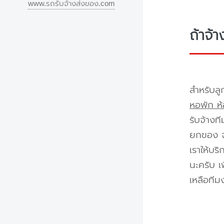
www.รถรับจ้างส่งของ.com
ถ้าจ้
สำหรับลู
หอพัก ห้
รับจ้างท
ยกของ จา
เราให้บร
นะครับ เ
เหลือทีม