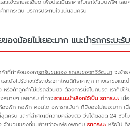
ะแจ้งรายละเอียด เพื่อประเมินราคากับเราได้แบบฟรีๆ เลยคร
ูกค้าทุกระดับ บริการประทับใจแน่นอนครับ
ยของน้อยไม่เยอะมาก แนะนำ
รถกระบะรับ
กค้าที่กำลังมองหา
รถรับขนของ รถขนของทวีวัฒนา
จะย้ายห
และยังไม่รู้ว่าจะใช้รถประเภทไหนดีที่ราคาถูก ทางเราขอแนะน
 หรือถ้าลูกค้าไม่มีรถส่วนตัว ต้องการนั่งไปกับรถ เราก็มีใ
างสบายๆ เลยครับ ที่ทาง
เราแนะนำเลือกใช้เป็น รถกระบะ
เนื่
้องพัก หอพัก คอนโด อพาร์ทเม้นท์ ที่มีของไม่เยอะมาก เนื
ี่สุดครับ และที่สำคัญมีความคล่องตัว วิ่งได้ตลอด 24 ชั่วโมง 
่อง จำนวนของที่ขนย้ายว่าจะเพียงพอกับ
รถกระบะ
หรือไม่ ก