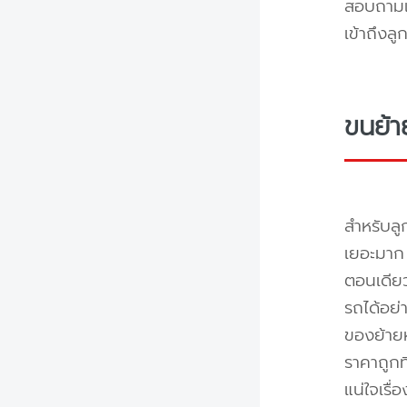
สอบถามแล
เข้าถึงล
ขนย้า
สำหรับลู
เยอะมาก 
ตอนเดียว
รถได้อย่
ของย้ายห
ราคาถูกท
แน่ใจเรื