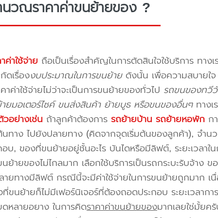
ำนวณราคาค่าขนย้ายของ ?
าค่าใช้จ่าย
ถือเป็นเรื่องสำคัญในการตัดสินใจใช้บริการ ทางเร
กัดเรื่อง
งบประมาณในการขนย้าย
ดังนั้น เพื่อความสบายใ
คาค่าใช้จ่ายไม่ว่าจะเป็นการขนย้ายของทั่วไป
รถขนของทวีวั
ายมอเตอร์ไซค์ ขนส่งสินค้า ย้ายบูธ หรือขนของอื่นๆ
ทางเร
ัวอย่างเช่น
ถ้าลูกค้าต้องการ
รถย้ายบ้าน
รถย้ายหอพัก
การ
นทาง ไปยังปลายทาง (คิดจากจุดเริ่มต้นของลูกค้า), จำนวนขอ
บ, ของที่ขนย้ายอยู่ชั้นอะไร บันไดหรือมีลิฟต์, ระยะเวลาใน
นย้ายของไม่ไกลมาก เลือกใช้บริการเป็นรถกระบะรับจ้าง ของมี
ายทางมีลิฟต์ กรณีนี้จะมีค่าใช้จ่ายในการขนย้ายถูกมาก เนื่
องที่ขนย้ายก็ไม่มีเฟอร์นิเจอร์ที่ต้องถอดประกอบ ระยะเวลากา
ียดหลายอยาง ในการคิด
ราคาค่าขนย้ายของ
มากเลยใช่มั้ยคร