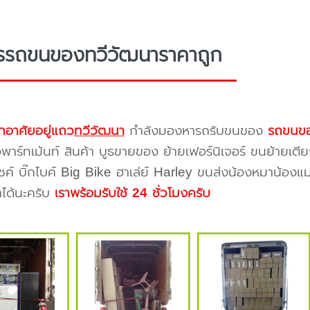
ารรถขนของทวีวัฒนาราคาถูก
กอาศัยอยู่แถว
ทวีวัฒนา
กำลังมองหารถรับขนของ
รถขนขอ
าร์ทเม้นท์ สินค้า บูธขายของ ย้ายเฟอร์นิเจอร์ ขนย้ายเตีย
ซค์ บิ๊กไบค์ Big Bike ฮาเล่ย์ Harley ขนส่งน้องหมาน้องแม
าได้นะครับ
เราพร้อมรับใช้ 24 ชั่วโมงครับ