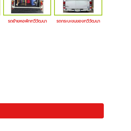
รถย้ายหอพักทวีวัฒนา
รถกระบะขนของทวีวัฒนา