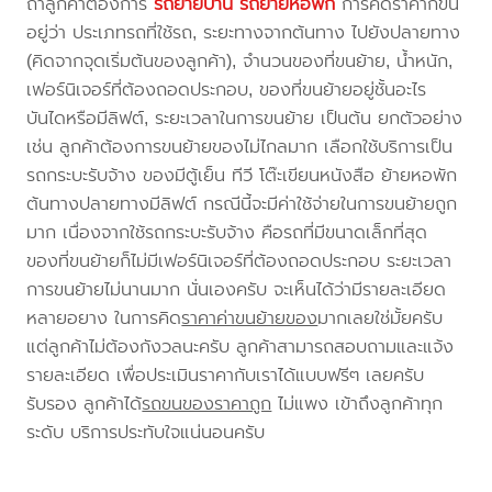
ถ้าลูกค้าต้องการ
รถย้ายบ้าน
รถย้ายหอพัก
การคิดราคาก็ขึ้น
อยู่ว่า ประเภทรถที่ใช้รถ, ระยะทางจากต้นทาง ไปยังปลายทาง
(คิดจากจุดเริ่มต้นของลูกค้า), จำนวนของที่ขนย้าย, น้ำหนัก,
เฟอร์นิเจอร์ที่ต้องถอดประกอบ, ของที่ขนย้ายอยู่ชั้นอะไร
บันไดหรือมีลิฟต์, ระยะเวลาในการขนย้าย เป็นต้น ยกตัวอย่าง
เช่น ลูกค้าต้องการขนย้ายของไม่ไกลมาก เลือกใช้บริการเป็น
รถกระบะรับจ้าง ของมีตู้เย็น ทีวี โต๊ะเขียนหนังสือ ย้ายหอพัก
ต้นทางปลายทางมีลิฟต์ กรณีนี้จะมีค่าใช้จ่ายในการขนย้ายถูก
มาก เนื่องจากใช้รถกระบะรับจ้าง คือรถที่มีขนาดเล็กที่สุด
ของที่ขนย้ายก็ไม่มีเฟอร์นิเจอร์ที่ต้องถอดประกอบ ระยะเวลา
การขนย้ายไม่นานมาก นั่นเองครับ จะเห็นได้ว่ามีรายละเอียด
หลายอยาง ในการคิด
ราคาค่าขนย้ายของ
มากเลยใช่มั้ยครับ
แต่ลูกค้าไม่ต้องกังวลนะครับ ลูกค้าสามารถสอบถามและแจ้ง
รายละเอียด เพื่อประเมินราคากับเราได้แบบฟรีๆ เลยครับ
รับรอง ลูกค้าได้
รถขนของราคาถูก
ไม่แพง เข้าถึงลูกค้าทุก
ระดับ บริการประทับใจแน่นอนครับ