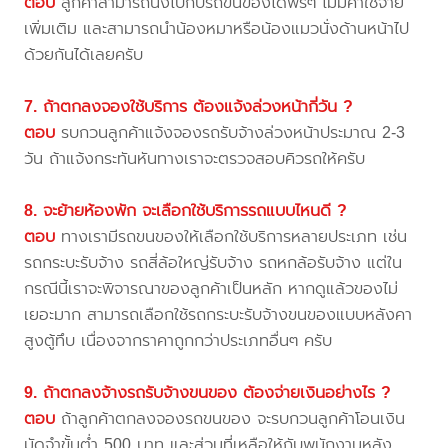
ตอบ
ลูกค้าสามารถนั่งไปกับรถขนของได้ฟรีๆ ไม่มีค่าใช้จ่าย
เพิ่มเติม และสามารถนำน้องหมาหรือน้องแมวนั่งด้านหน้าไป
ด้วยกันได้เลยครับ
7. ถ้าตกลงจองใช้บริการ ต้องแจ้งล่วงหน้ากี่วัน ?
ตอบ
รบกวนลูกค้าแจ้งจองรถรับจ้างล่วงหน้าประมาณ 2-3
วัน ถ้าแจ้งกระทันหันทางเราจะตรวจสอบคิวรถให้ครับ
8. จะย้ายห้องพัก จะเลือกใช้บริการรถแบบไหนดี ?
ตอบ
ทางเรามีรถขนของให้เลือกใช้บริการหลายประเภท เช่น
รถกระบะรับจ้าง รถสี่ล้อใหญ่รับจ้าง รถหกล้อรับจ้าง แต่ใน
กรณีนี้เราจะพิจารณาของลูกค้าเป็นหลัก หากดูแล้วของไม่
เยอะมาก สามารถเลือกใช้รถกระบะรับจ้างขนของแบบหลังคา
สูงตู้ทึบ เนื่องจากราคาถูกกว่าประเภทอื่นๆ ครับ
9. ถ้าตกลงจ้างรถรับจ้างขนของ ต้องจ่ายเงินอย่างไร ?
ตอบ
ถ้าลูกค้าตกลงจองรถขนของ จะรบกวนลูกค้าโอนเงิน
มัดจำขั้นต่ำ 500 บาท และส่วนที่เหลือให้กับพนักงานหลัง