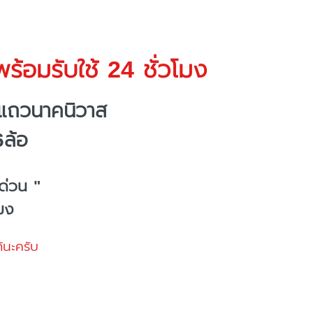
ร้อมรับใช้ 24 ชั่วโมง
งแถวนาคนิวาส
6ล้อ
ด่วน "
โมง
้นะครับ