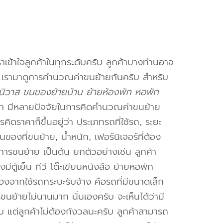
าเข้าใจลูกค้าในทุกระดับครับ ลูกค้าบางท่านอาจ
จ เรามาดูการคำนวณค่าขนย้ายกันครับ สำหรับ
วาส ขนของย้ายบ้าน ย้ายห้องพัก หอพัก
า มีหลายปัจจัยในการคิดคำนวณค่าขนย้าย
คิดราคาก็ขึ้นอยู่ว่า ประเภทรถที่ใช้รถ, ระยะ
งที่ขนย้าย, น้ำหนัก, เฟอร์นิเจอร์ที่ต้อง
การขนย้าย เป็นต้น ยกตัวอย่างเช่น ลูกค้า
ตู้เย็น ทีวี โต๊ะเขียนหนังสือ ย้ายหอพัก
องจากใช้รถกระบะรับจ้าง คือรถที่มีขนาดเล็ก
รขนย้ายไม่นานมาก นั่นเองครับ จะเห็นได้ว่ามี
ับ แต่ลูกค้าไม่ต้องกังวลนะครับ ลูกค้าสามารถ