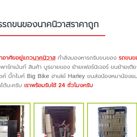
ารรถขนของนาคนิวาสราคาถูก
กอาศัยอยู่แถว
นาคนิวาส
กำลังมองหารถรับขนของ
รถขนข
าร์ทเม้นท์ สินค้า บูธขายของ ย้ายเฟอร์นิเจอร์ ขนย้ายเตีย
ซค์ บิ๊กไบค์ Big Bike ฮาเล่ย์ Harley ขนส่งน้องหมาน้องแม
าได้นะครับ
เราพร้อมรับใช้ 24 ชั่วโมงครับ