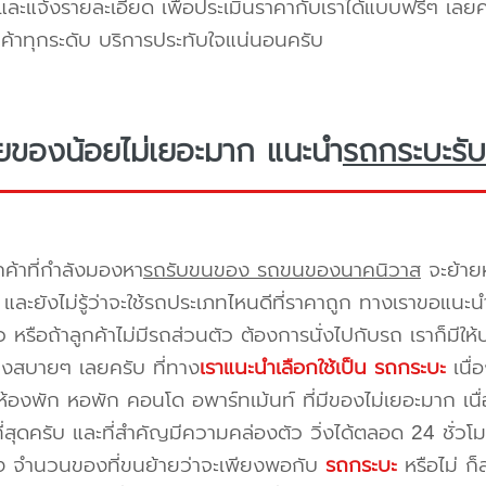
ะแจ้งรายละเอียด เพื่อประเมินราคากับเราได้แบบฟรีๆ เลยคร
ูกค้าทุกระดับ บริการประทับใจแน่นอนครับ
ยของน้อยไม่เยอะมาก แนะนำ
รถกระบะรับ
กค้าที่กำลังมองหา
รถรับขนของ รถขนของนาคนิวาส
จะย้ายห
และยังไม่รู้ว่าจะใช้รถประเภทไหนดีที่ราคาถูก ทางเราขอแนะน
 หรือถ้าลูกค้าไม่มีรถส่วนตัว ต้องการนั่งไปกับรถ เราก็มีใ
างสบายๆ เลยครับ ที่ทาง
เราแนะนำเลือกใช้เป็น รถกระบะ
เนื่
้องพัก หอพัก คอนโด อพาร์ทเม้นท์ ที่มีของไม่เยอะมาก เนื
ี่สุดครับ และที่สำคัญมีความคล่องตัว วิ่งได้ตลอด 24 ชั่วโมง 
่อง จำนวนของที่ขนย้ายว่าจะเพียงพอกับ
รถกระบะ
หรือไม่ ก