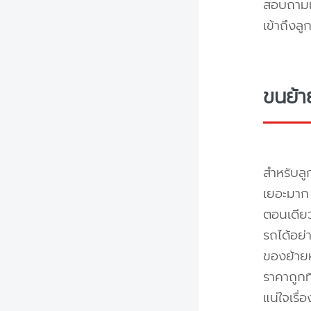
สอบถามแล
เข้าถึงล
ขนย้า
สำหรับลู
เยอะมาก 
ตอนเดียว
รถได้อย่
ของย้ายห
ราคาถูกท
แน่ใจเรื