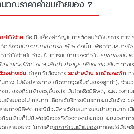
ำนวณราคาค่าขนย้ายของ ?
าค่าใช้จ่าย
ถือเป็นเรื่องสำคัญในการตัดสินใจใช้บริการ ทางเร
กัดเรื่อง
งบประมาณในการขนย้าย
ดังนั้น เพื่อความสบายใ
คาค่าใช้จ่ายไม่ว่าจะเป็นการขนย้ายของทั่วไป
รถขนของนาคนิ
ายมอเตอร์ไซค์ ขนส่งสินค้า ย้ายบูธ หรือขนของอื่นๆ
ทางเร
ัวอย่างเช่น
ถ้าลูกค้าต้องการ
รถย้ายบ้าน
รถย้ายหอพัก
การ
นทาง ไปยังปลายทาง (คิดจากจุดเริ่มต้นของลูกค้า), จำนวนขอ
บ, ของที่ขนย้ายอยู่ชั้นอะไร บันไดหรือมีลิฟต์, ระยะเวลาใน
นย้ายของไม่ไกลมาก เลือกใช้บริการเป็นรถกระบะรับจ้าง ของมี
ายทางมีลิฟต์ กรณีนี้จะมีค่าใช้จ่ายในการขนย้ายถูกมาก เนื่
องที่ขนย้ายก็ไม่มีเฟอร์นิเจอร์ที่ต้องถอดประกอบ ระยะเวลากา
ียดหลายอยาง ในการคิด
ราคาค่าขนย้ายของ
มากเลยใช่มั้ยคร