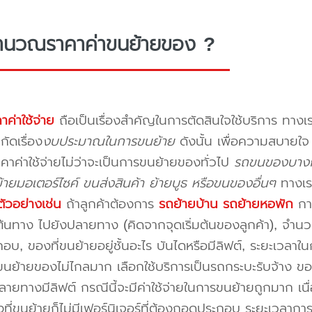
ำนวณราคาค่าขนย้ายของ ?
าค่าใช้จ่าย
ถือเป็นเรื่องสำคัญในการตัดสินใจใช้บริการ ทางเร
กัดเรื่อง
งบประมาณในการขนย้าย
ดังนั้น เพื่อความสบายใ
คาค่าใช้จ่ายไม่ว่าจะเป็นการขนย้ายของทั่วไป
รถขนของบางก
ายมอเตอร์ไซค์ ขนส่งสินค้า ย้ายบูธ หรือขนของอื่นๆ
ทางเร
ัวอย่างเช่น
ถ้าลูกค้าต้องการ
รถย้ายบ้าน
รถย้ายหอพัก
การ
นทาง ไปยังปลายทาง (คิดจากจุดเริ่มต้นของลูกค้า), จำนวนขอ
บ, ของที่ขนย้ายอยู่ชั้นอะไร บันไดหรือมีลิฟต์, ระยะเวลาใน
นย้ายของไม่ไกลมาก เลือกใช้บริการเป็นรถกระบะรับจ้าง ของมี
ายทางมีลิฟต์ กรณีนี้จะมีค่าใช้จ่ายในการขนย้ายถูกมาก เนื่
องที่ขนย้ายก็ไม่มีเฟอร์นิเจอร์ที่ต้องถอดประกอบ ระยะเวลากา