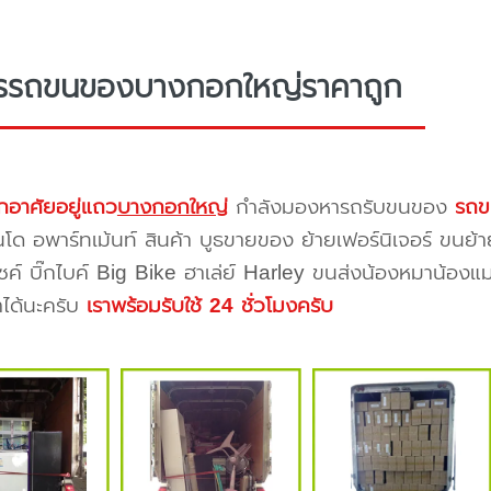
ารรถขนของบางกอกใหญ่ราคาถูก
กอาศัยอยู่แถว
บางกอกใหญ่
กำลังมองหารถรับขนของ
รถข
โด อพาร์ทเม้นท์ สินค้า บูธขายของ ย้ายเฟอร์นิเจอร์ ขนย้า
ซค์ บิ๊กไบค์ Big Bike ฮาเล่ย์ Harley ขนส่งน้องหมาน้องแม
าได้นะครับ
เราพร้อมรับใช้ 24 ชั่วโมงครับ