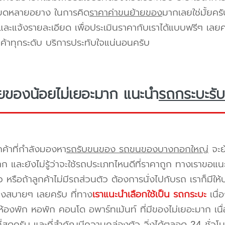
ียดหลายอยาง ในการคิด
ราคาค่าขนย้ายของ
มากเลยใช่มั้ยคร
ะแจ้งรายละเอียด เพื่อประเมินราคากับเราได้แบบฟรีๆ เลยคร
ูกค้าทุกระดับ บริการประทับใจแน่นอนครับ
ยของน้อยไม่เยอะมาก แนะนำ
รถกระบะรับ
กค้าที่กำลังมองหา
รถรับขนของ รถขนของบางกอกใหญ่
จะย
าก และยังไม่รู้ว่าจะใช้รถประเภทไหนดีที่ราคาถูก ทางเราขอแ
 หรือถ้าลูกค้าไม่มีรถส่วนตัว ต้องการนั่งไปกับรถ เราก็มีใ
างสบายๆ เลยครับ ที่ทาง
เราแนะนำเลือกใช้เป็น รถกระบะ
เนื่
้องพัก หอพัก คอนโด อพาร์ทเม้นท์ ที่มีของไม่เยอะมาก เนื
ี่สุดครับ และที่สำคัญมีความคล่องตัว วิ่งได้ตลอด 24 ชั่วโมง 