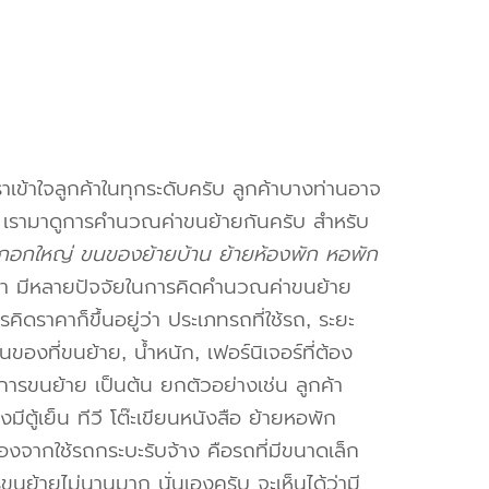
าเข้าใจลูกค้าในทุกระดับครับ ลูกค้าบางท่านอาจ
จ เรามาดูการคำนวณค่าขนย้ายกันครับ สำหรับ
อกใหญ่ ขนของย้ายบ้าน ย้ายห้องพัก หอพัก
า มีหลายปัจจัยในการคิดคำนวณค่าขนย้าย
คิดราคาก็ขึ้นอยู่ว่า ประเภทรถที่ใช้รถ, ระยะ
งที่ขนย้าย, น้ำหนัก, เฟอร์นิเจอร์ที่ต้อง
การขนย้าย เป็นต้น ยกตัวอย่างเช่น ลูกค้า
ตู้เย็น ทีวี โต๊ะเขียนหนังสือ ย้ายหอพัก
องจากใช้รถกระบะรับจ้าง คือรถที่มีขนาดเล็ก
รขนย้ายไม่นานมาก นั่นเองครับ จะเห็นได้ว่ามี