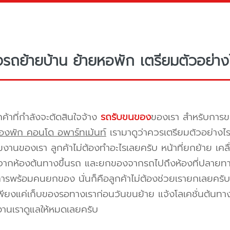
างรถย้ายบ้าน ย้ายหอพัก เตรียมตัวอย่าง
กค้าที่กำลังจะตัดสินใจจ้าง
รถรับขนของ
ของเรา สำหรับกา
องพัก คอนโด อพาร์ทเม้นท์
เรามาดูว่าควรเตรียมตัวอย่างไ
ีมงานของเรา ลูกค้าไม่ต้องทำอะไรเลยครับ หน้าที่ยกย้าย เคลื
กห้องต้นทางขึ้นรถ และยกของจากรถไปถึงห้องที่ปลายทาง 
ิการพร้อมคนยกของ นั่นก็คือลูกค้าไม่ต้องช่วยเรายกเลยครับ 
พียงแค่เก็บของรอทางเราก่อนวันขนย้าย แจ้งโลเคชั่นต้นทาง
งานเราดูแลให้หมดเลยครับ