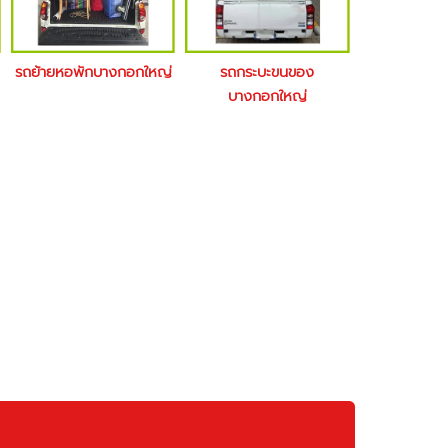
รถย้ายหอพักบางกอกใหญ่
รถกระบะขนของ
บางกอกใหญ่