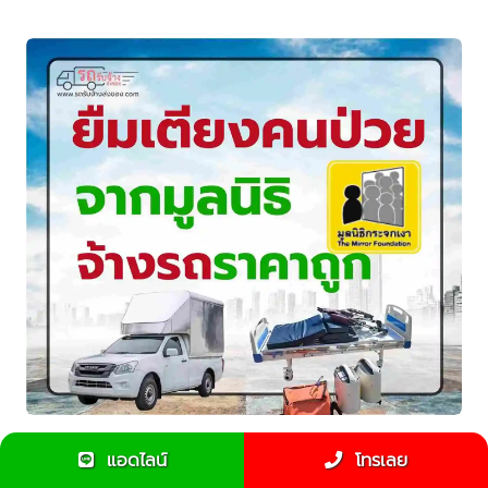
บริการรถขนย้ายยืมเตียงคนป่วยมูลนิธิกระจกเงา - ราคาถูก
แอดไลน์
โทรเลย
พร้อมพนักงานยกครบ