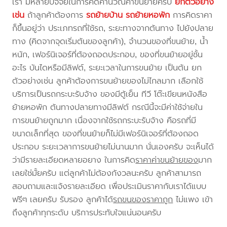
เรา มีหลายปัจจัยในการคิดคำนวณค่าขนย้ายครับ
ยกตัวอย่าง
เช่น
ถ้าลูกค้าต้องการ
รถย้ายบ้าน
รถย้ายหอพัก
การคิดราคา
ก็ขึ้นอยู่ว่า ประเภทรถที่ใช้รถ, ระยะทางจากต้นทาง ไปยังปลาย
ทาง (คิดจากจุดเริ่มต้นของลูกค้า), จำนวนของที่ขนย้าย, น้ำ
หนัก, เฟอร์นิเจอร์ที่ต้องถอดประกอบ, ของที่ขนย้ายอยู่ชั้น
อะไร บันไดหรือมีลิฟต์, ระยะเวลาในการขนย้าย เป็นต้น ยก
ตัวอย่างเช่น ลูกค้าต้องการขนย้ายของไม่ไกลมาก เลือกใช้
บริการเป็นรถกระบะรับจ้าง ของมีตู้เย็น ทีวี โต๊ะเขียนหนังสือ
ย้ายหอพัก ต้นทางปลายทางมีลิฟต์ กรณีนี้จะมีค่าใช้จ่ายใน
การขนย้ายถูกมาก เนื่องจากใช้รถกระบะรับจ้าง คือรถที่มี
ขนาดเล็กที่สุด ของที่ขนย้ายก็ไม่มีเฟอร์นิเจอร์ที่ต้องถอด
ประกอบ ระยะเวลาการขนย้ายไม่นานมาก นั่นเองครับ จะเห็นได้
ว่ามีรายละเอียดหลายอยาง ในการคิด
ราคาค่าขนย้ายของ
มาก
เลยใช่มั้ยครับ แต่ลูกค้าไม่ต้องกังวลนะครับ ลูกค้าสามารถ
สอบถามและแจ้งรายละเอียด เพื่อประเมินราคากับเราได้แบบ
ฟรีๆ เลยครับ รับรอง ลูกค้าได้
รถขนของราคาถูก
ไม่แพง เข้า
ถึงลูกค้าทุกระดับ บริการประทับใจแน่นอนครับ