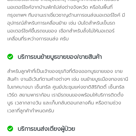
มอเตอร์ไซค์จากบ้านพักไปส่งต่างจังหวัด หรือในพื้นที่
กรุงเทพฯ ทีมงานเราเชี่ยวชาญด้านการขนส่งมอเตอร์ไซค์ มี
อุปกรณ์สำหรับการเคลื่อนย้าย เช่น บันไดสำหรับเข็นรถ
มอเตอร์ไซค์ขึ้นรถขนของ เชือกสำหรับลั้งไม่ให้มอเตอร์
เคลื่อนที่ระหว่างการขนส่ง ครับ
บริการขนย้ายบูธขายของ/ขายสินค้า
สำหรับลูกค้าที่เป็นเจ้าของธุรกิจที่ต้องออกบูธขายของ ขาย
สินค้า งานอีเว้นท์ตามห้างต่างๆ เช่น ขนย้ายบูธเมืองทองธานี
ไบเทคบางนา เซ็นทรัล ศูนย์ประชุมแห่งชาติสิริกิตติ์ เซ็นทรัล
เวิร์ด สยามพาราก้อน เรามีรถขนของพร้อมให้บริการติดตั้ง
บูธ เวลากลางวัน และเก็บกลับตอนกลางคืน หรือตามช่วง
เวลาที่ลูกค้ากำหนดครับ
บริการขนส่งเตียงผู้ป่วย