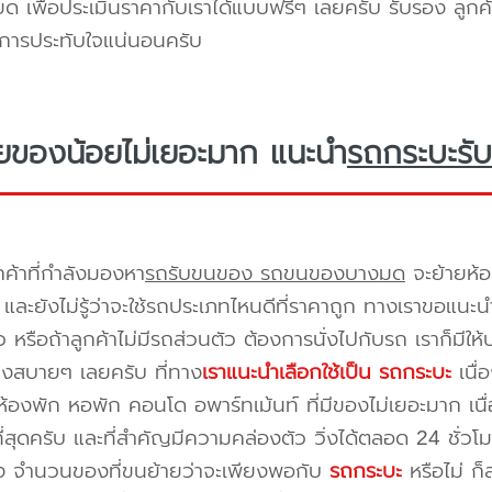
ยด เพื่อประเมินราคากับเราได้แบบฟรีๆ เลยครับ รับรอง ลูกค้
ิการประทับใจแน่นอนครับ
ยของน้อยไม่เยอะมาก แนะนำ
รถกระบะรับ
กค้าที่กำลังมองหา
รถรับขนของ รถขนของบางมด
จะย้ายห้อ
และยังไม่รู้ว่าจะใช้รถประเภทไหนดีที่ราคาถูก ทางเราขอแนะน
 หรือถ้าลูกค้าไม่มีรถส่วนตัว ต้องการนั่งไปกับรถ เราก็มีใ
างสบายๆ เลยครับ ที่ทาง
เราแนะนำเลือกใช้เป็น รถกระบะ
เนื่
้องพัก หอพัก คอนโด อพาร์ทเม้นท์ ที่มีของไม่เยอะมาก เนื
ี่สุดครับ และที่สำคัญมีความคล่องตัว วิ่งได้ตลอด 24 ชั่วโมง 
่อง จำนวนของที่ขนย้ายว่าจะเพียงพอกับ
รถกระบะ
หรือไม่ ก