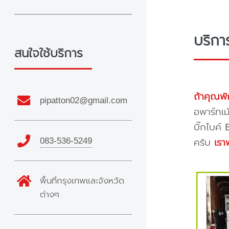
บริก
สนใจใช้บริการ
ถ้าคุณพั
pipatton02@gmail.com
อพาร์ทเม
บิ๊กไบค์
083-536-5249
ครับ
เรา
พื้นที่กรุงเทพและจังหวัด
ต่างๆ