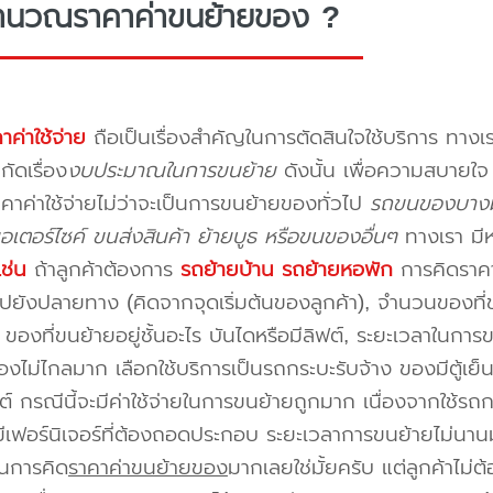
ำนวณราคาค่าขนย้ายของ ?
าค่าใช้จ่าย
ถือเป็นเรื่องสำคัญในการตัดสินใจใช้บริการ ทางเร
กัดเรื่อง
งบประมาณในการขนย้าย
ดังนั้น เพื่อความสบายใ
คาค่าใช้จ่ายไม่ว่าจะเป็นการขนย้ายของทั่วไป
รถขนของบางม
อเตอร์ไซค์ ขนส่งสินค้า ย้ายบูธ หรือขนของอื่นๆ
ทางเรา มี
เช่น
ถ้าลูกค้าต้องการ
รถย้ายบ้าน
รถย้ายหอพัก
การคิดราคาก
ปยังปลายทาง (คิดจากจุดเริ่มต้นของลูกค้า), จำนวนของที่ขน
ของที่ขนย้ายอยู่ชั้นอะไร บันไดหรือมีลิฟต์, ระยะเวลาในการ
งไม่ไกลมาก เลือกใช้บริการเป็นรถกระบะรับจ้าง ของมีตู้เย็
ต์ กรณีนี้จะมีค่าใช้จ่ายในการขนย้ายถูกมาก เนื่องจากใช้รถกร
่มีเฟอร์นิเจอร์ที่ต้องถอดประกอบ ระยะเวลาการขนย้ายไม่นานม
นการคิด
ราคาค่าขนย้ายของ
มากเลยใช่มั้ยครับ แต่ลูกค้าไม