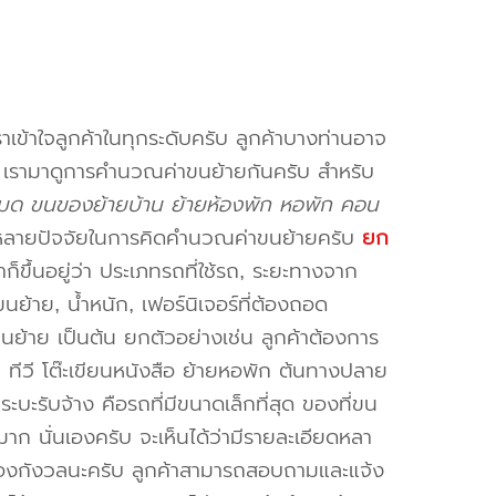
าเข้าใจลูกค้าในทุกระดับครับ ลูกค้าบางท่านอาจ
จ เรามาดูการคำนวณค่าขนย้ายกันครับ สำหรับ
ด ขนของย้ายบ้าน ย้ายห้องพัก หอพัก คอน
หลายปัจจัยในการคิดคำนวณค่าขนย้ายครับ
ยก
็ขึ้นอยู่ว่า ประเภทรถที่ใช้รถ, ระยะทางจาก
ย้าย, น้ำหนัก, เฟอร์นิเจอร์ที่ต้องถอด
ขนย้าย เป็นต้น ยกตัวอย่างเช่น ลูกค้าต้องการ
น ทีวี โต๊ะเขียนหนังสือ ย้ายหอพัก ต้นทางปลาย
ะบะรับจ้าง คือรถที่มีขนาดเล็กที่สุด ของที่ขน
าก นั่นเองครับ จะเห็นได้ว่ามีรายละเอียดหลา
่ต้องกังวลนะครับ ลูกค้าสามารถสอบถามและแจ้ง