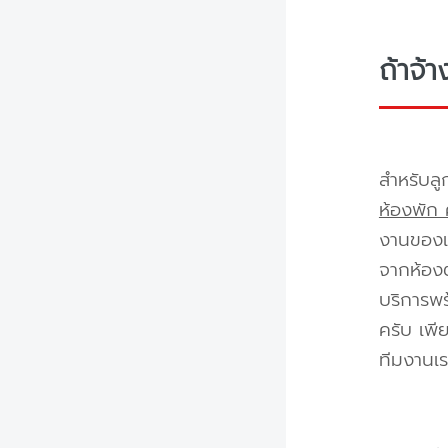
ถ้าจ้
สำหรับลู
ห้องพัก 
งานของเร
จากห้องต
บริการพร
ครับ เพี
ทีมงานเร