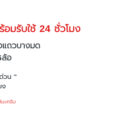
้อมรับใช้ 24 ชั่วโมง
างแถวบางมด
6ล้อ
ด่วน "
โมง
้นะครับ