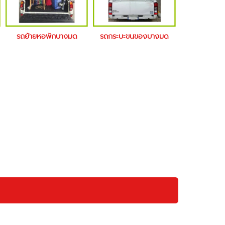
รถย้ายหอพักบางมด
รถกระบะขนของบางมด