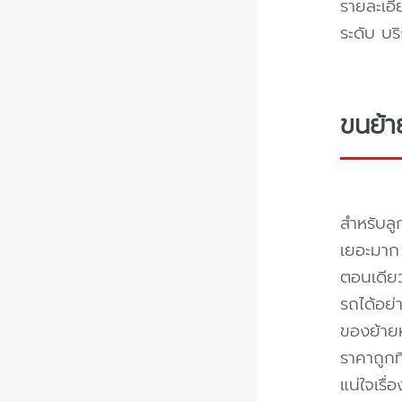
รายละเอี
ระดับ บร
ขนย้า
สำหรับลู
เยอะมาก 
ตอนเดียว
รถได้อย่
ของย้ายห
ราคาถูกท
แน่ใจเรื