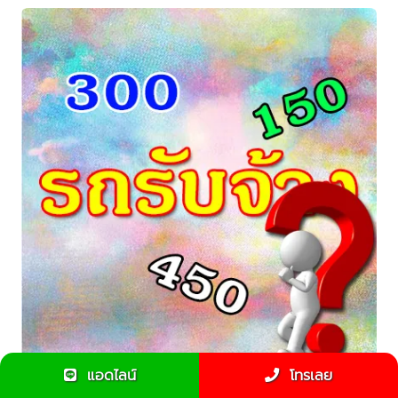
แอดไลน์
โทรเลย
รถรับจ้างเริ่มต้น 300 บาท หมายความว่ายังไง ???