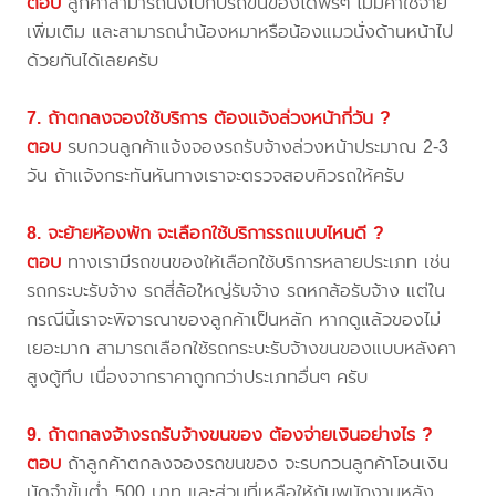
ตอบ
ลูกค้าสามารถนั่งไปกับรถขนของได้ฟรีๆ ไม่มีค่าใช้จ่าย
เพิ่มเติม และสามารถนำน้องหมาหรือน้องแมวนั่งด้านหน้าไป
ด้วยกันได้เลยครับ
7. ถ้าตกลงจองใช้บริการ ต้องแจ้งล่วงหน้ากี่วัน ?
ตอบ
รบกวนลูกค้าแจ้งจองรถรับจ้างล่วงหน้าประมาณ 2-3
วัน ถ้าแจ้งกระทันหันทางเราจะตรวจสอบคิวรถให้ครับ
8. จะย้ายห้องพัก จะเลือกใช้บริการรถแบบไหนดี ?
ตอบ
ทางเรามีรถขนของให้เลือกใช้บริการหลายประเภท เช่น
รถกระบะรับจ้าง รถสี่ล้อใหญ่รับจ้าง รถหกล้อรับจ้าง แต่ใน
กรณีนี้เราจะพิจารณาของลูกค้าเป็นหลัก หากดูแล้วของไม่
เยอะมาก สามารถเลือกใช้รถกระบะรับจ้างขนของแบบหลังคา
สูงตู้ทึบ เนื่องจากราคาถูกกว่าประเภทอื่นๆ ครับ
9. ถ้าตกลงจ้างรถรับจ้างขนของ ต้องจ่ายเงินอย่างไร ?
ตอบ
ถ้าลูกค้าตกลงจองรถขนของ จะรบกวนลูกค้าโอนเงิน
มัดจำขั้นต่ำ 500 บาท และส่วนที่เหลือให้กับพนักงานหลัง