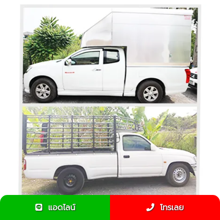
แอดไลน์
โทรเลย
รถกระบะคอกรับจ้างดีกว่ารถตู้ทึบยังไง