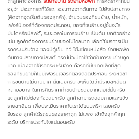
ถ้าลูกค้าต้องการ
รถย้ายบ้าน
รถย้ายหอพัก
การคิดราคาก็ขึ้น
อยู่ว่า ประเภทรถที่ใช้รถ, ระยะทางจากต้นทาง ไปยังปลายทาง
(คิดจากจุดเริ่มต้นของลูกค้า), จำนวนของที่ขนย้าย, น้ำหนัก,
เฟอร์นิเจอร์ที่ต้องถอดประกอบ, ของที่ขนย้ายอยู่ชั้นอะไร
บันไดหรือมีลิฟต์, ระยะเวลาในการขนย้าย เป็นต้น ยกตัวอย่าง
เช่น ลูกค้าต้องการขนย้ายของไม่ไกลมาก เลือกใช้บริการเป็น
รถกระบะรับจ้าง ของมีตู้เย็น ทีวี โต๊ะเขียนหนังสือ ย้ายหอพัก
ต้นทางปลายทางมีลิฟต์ กรณีนี้จะมีค่าใช้จ่ายในการขนย้ายถูก
มาก เนื่องจากใช้รถกระบะรับจ้าง คือรถที่มีขนาดเล็กที่สุด
ของที่ขนย้ายก็ไม่มีเฟอร์นิเจอร์ที่ต้องถอดประกอบ ระยะเวลา
การขนย้ายไม่นานมาก นั่นเองครับ จะเห็นได้ว่ามีรายละเอียด
หลายอยาง ในการคิด
ราคาค่าขนย้ายของ
มากเลยใช่มั้ยครับ
แต่ลูกค้าไม่ต้องกังวลนะครับ ลูกค้าสามารถสอบถามและแจ้ง
รายละเอียด เพื่อประเมินราคากับเราได้แบบฟรีๆ เลยครับ
รับรอง ลูกค้าได้
รถขนของราคาถูก
ไม่แพง เข้าถึงลูกค้าทุก
ระดับ บริการประทับใจแน่นอนครับ