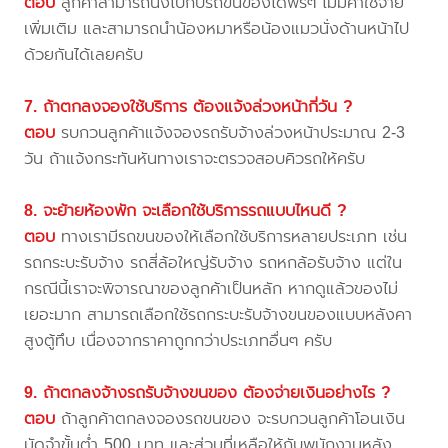
ตอบ
ลูกค้าสามารถนั่งไปกับรถขนของได้ฟรีๆ ไม่มีค่าใช้จ่าย
เพิ่มเติม และสามารถนำน้องหมาหรือน้องแมวนั่งด้านหน้าไป
ด้วยกันได้เลยครับ
7. ถ้าตกลงจองใช้บริการ ต้องแจ้งล่วงหน้ากี่วัน ?
ตอบ
รบกวนลูกค้าแจ้งจองรถรับจ้างล่วงหน้าประมาณ 2-3
วัน ถ้าแจ้งกระทันหันทางเราจะตรวจสอบคิวรถให้ครับ
8. จะย้ายห้องพัก จะเลือกใช้บริการรถแบบไหนดี ?
ตอบ
ทางเรามีรถขนของให้เลือกใช้บริการหลายประเภท เช่น
รถกระบะรับจ้าง รถสี่ล้อใหญ่รับจ้าง รถหกล้อรับจ้าง แต่ใน
กรณีนี้เราจะพิจารณาของลูกค้าเป็นหลัก หากดูแล้วของไม่
เยอะมาก สามารถเลือกใช้รถกระบะรับจ้างขนของแบบหลังคา
สูงตู้ทึบ เนื่องจากราคาถูกกว่าประเภทอื่นๆ ครับ
9. ถ้าตกลงจ้างรถรับจ้างขนของ ต้องจ่ายเงินอย่างไร ?
ตอบ
ถ้าลูกค้าตกลงจองรถขนของ จะรบกวนลูกค้าโอนเงิน
มัดจำขั้นต่ำ 500 บาท และส่วนที่เหลือให้กับพนักงานหลัง