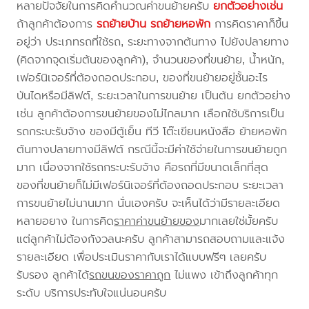
หลายปัจจัยในการคิดคำนวณค่าขนย้ายครับ
ยกตัวอย่างเช่น
ถ้าลูกค้าต้องการ
รถย้ายบ้าน
รถย้ายหอพัก
การคิดราคาก็ขึ้น
อยู่ว่า ประเภทรถที่ใช้รถ, ระยะทางจากต้นทาง ไปยังปลายทาง
(คิดจากจุดเริ่มต้นของลูกค้า), จำนวนของที่ขนย้าย, น้ำหนัก,
เฟอร์นิเจอร์ที่ต้องถอดประกอบ, ของที่ขนย้ายอยู่ชั้นอะไร
บันไดหรือมีลิฟต์, ระยะเวลาในการขนย้าย เป็นต้น ยกตัวอย่าง
เช่น ลูกค้าต้องการขนย้ายของไม่ไกลมาก เลือกใช้บริการเป็น
รถกระบะรับจ้าง ของมีตู้เย็น ทีวี โต๊ะเขียนหนังสือ ย้ายหอพัก
ต้นทางปลายทางมีลิฟต์ กรณีนี้จะมีค่าใช้จ่ายในการขนย้ายถูก
มาก เนื่องจากใช้รถกระบะรับจ้าง คือรถที่มีขนาดเล็กที่สุด
ของที่ขนย้ายก็ไม่มีเฟอร์นิเจอร์ที่ต้องถอดประกอบ ระยะเวลา
การขนย้ายไม่นานมาก นั่นเองครับ จะเห็นได้ว่ามีรายละเอียด
หลายอยาง ในการคิด
ราคาค่าขนย้ายของ
มากเลยใช่มั้ยครับ
แต่ลูกค้าไม่ต้องกังวลนะครับ ลูกค้าสามารถสอบถามและแจ้ง
รายละเอียด เพื่อประเมินราคากับเราได้แบบฟรีๆ เลยครับ
รับรอง ลูกค้าได้
รถขนของราคาถูก
ไม่แพง เข้าถึงลูกค้าทุก
ระดับ บริการประทับใจแน่นอนครับ