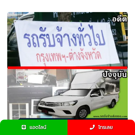
แอดไลน์
โทรเลย