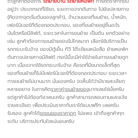
ถ้าลูกค้าต้องการ
รถย้ายบ้าน
รถย้ายหอพัก
การคิดราคาก็ขึ้น
อยู่ว่า ประเภทรถที่ใช้รถ, ระยะทางจากต้นทาง ไปยังปลายทาง
(คิดจากจุดเริ่มต้นของลูกค้า), จำนวนของที่ขนย้าย, น้ำหนัก,
เฟอร์นิเจอร์ที่ต้องถอดประกอบ, ของที่ขนย้ายอยู่ชั้นอะไร
บันไดหรือมีลิฟต์, ระยะเวลาในการขนย้าย เป็นต้น ยกตัวอย่าง
เช่น ลูกค้าต้องการขนย้ายของไม่ไกลมาก เลือกใช้บริการเป็น
รถกระบะรับจ้าง ของมีตู้เย็น ทีวี โต๊ะเขียนหนังสือ ย้ายหอพัก
ต้นทางปลายทางมีลิฟต์ กรณีนี้จะมีค่าใช้จ่ายในการขนย้ายถูก
มาก เนื่องจากใช้รถกระบะรับจ้าง คือรถที่มีขนาดเล็กที่สุด
ของที่ขนย้ายก็ไม่มีเฟอร์นิเจอร์ที่ต้องถอดประกอบ ระยะเวลา
การขนย้ายไม่นานมาก นั่นเองครับ จะเห็นได้ว่ามีรายละเอียด
หลายอยาง ในการคิด
ราคาค่าขนย้ายของ
มากเลยใช่มั้ยครับ
แต่ลูกค้าไม่ต้องกังวลนะครับ ลูกค้าสามารถสอบถามและแจ้ง
รายละเอียด เพื่อประเมินราคากับเราได้แบบฟรีๆ เลยครับ
รับรอง ลูกค้าได้
รถขนของราคาถูก
ไม่แพง เข้าถึงลูกค้าทุก
ระดับ บริการประทับใจแน่นอนครับ