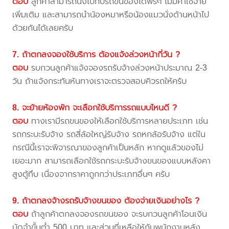
ตอบ
ลูกค้าสามารถนั่งไปกับรถขนของได้ฟรีๆ ไม่มีค่าใช้จ่าย
เพิ่มเติม และสามารถนำน้องหมาหรือน้องแมวนั่งด้านหน้าไป
ด้วยกันได้เลยครับ
7. ถ้าตกลงจองใช้บริการ ต้องแจ้งล่วงหน้ากี่วัน ?
ตอบ
รบกวนลูกค้าแจ้งจองรถรับจ้างล่วงหน้าประมาณ 2-3
วัน ถ้าแจ้งกระทันหันทางเราจะตรวจสอบคิวรถให้ครับ
8. จะย้ายห้องพัก จะเลือกใช้บริการรถแบบไหนดี ?
ตอบ
ทางเรามีรถขนของให้เลือกใช้บริการหลายประเภท เช่น
รถกระบะรับจ้าง รถสี่ล้อใหญ่รับจ้าง รถหกล้อรับจ้าง แต่ใน
กรณีนี้เราจะพิจารณาของลูกค้าเป็นหลัก หากดูแล้วของไม่
เยอะมาก สามารถเลือกใช้รถกระบะรับจ้างขนของแบบหลังคา
สูงตู้ทึบ เนื่องจากราคาถูกกว่าประเภทอื่นๆ ครับ
9. ถ้าตกลงจ้างรถรับจ้างขนของ ต้องจ่ายเงินอย่างไร ?
ตอบ
ถ้าลูกค้าตกลงจองรถขนของ จะรบกวนลูกค้าโอนเงิน
มัดจำขั้นต่ำ 500 บาท และส่วนที่เหลือให้กับพนักงานหลัง