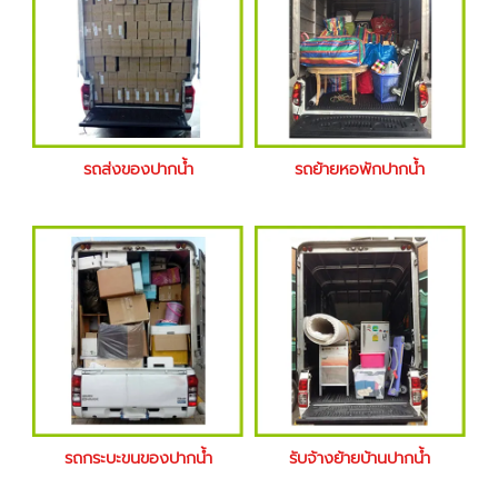
รถส่งของปากน้ำ
รถย้ายหอพักปากน้ำ
รถกระบะขนของปากน้ำ
รับจ้างย้ายบ้านปากน้ำ