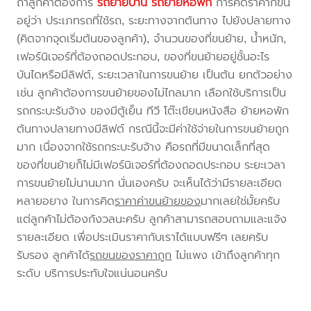
ถ้าลูกค้าต้องการ
รถย้ายบ้าน
รถย้ายหอพัก
การคิดราคาก็ขึ้น
อยู่ว่า ประเภทรถที่ใช้รถ, ระยะทางจากต้นทาง ไปยังปลายทาง
(คิดจากจุดเริ่มต้นของลูกค้า), จำนวนของที่ขนย้าย, น้ำหนัก,
เฟอร์นิเจอร์ที่ต้องถอดประกอบ, ของที่ขนย้ายอยู่ชั้นอะไร
บันไดหรือมีลิฟต์, ระยะเวลาในการขนย้าย เป็นต้น ยกตัวอย่าง
เช่น ลูกค้าต้องการขนย้ายของไม่ไกลมาก เลือกใช้บริการเป็น
รถกระบะรับจ้าง ของมีตู้เย็น ทีวี โต๊ะเขียนหนังสือ ย้ายหอพัก
ต้นทางปลายทางมีลิฟต์ กรณีนี้จะมีค่าใช้จ่ายในการขนย้ายถูก
มาก เนื่องจากใช้รถกระบะรับจ้าง คือรถที่มีขนาดเล็กที่สุด
ของที่ขนย้ายก็ไม่มีเฟอร์นิเจอร์ที่ต้องถอดประกอบ ระยะเวลา
การขนย้ายไม่นานมาก นั่นเองครับ จะเห็นได้ว่ามีรายละเอียด
หลายอยาง ในการคิด
ราคาค่าขนย้ายของ
มากเลยใช่มั้ยครับ
แต่ลูกค้าไม่ต้องกังวลนะครับ ลูกค้าสามารถสอบถามและแจ้ง
รายละเอียด เพื่อประเมินราคากับเราได้แบบฟรีๆ เลยครับ
รับรอง ลูกค้าได้
รถขนของราคาถูก
ไม่แพง เข้าถึงลูกค้าทุก
ระดับ บริการประทับใจแน่นอนครับ