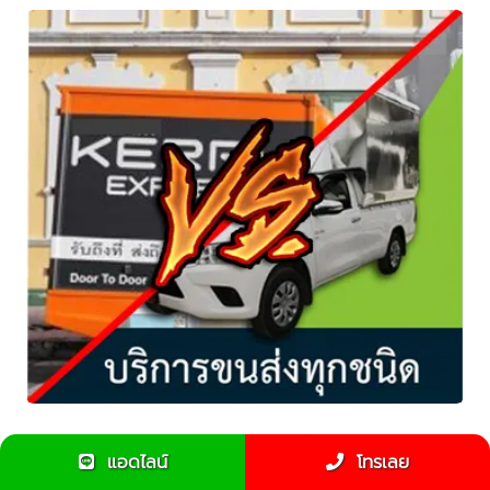
ข้อแตกต่างขนส่งKerry กับ รถรับจ้างทั่วไป
แอดไลน์
โทรเลย