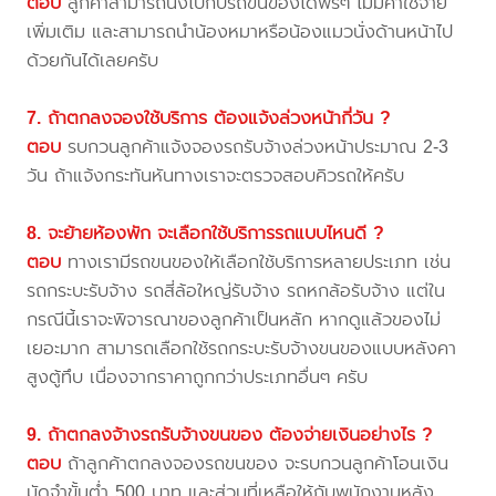
ตอบ
ลูกค้าสามารถนั่งไปกับรถขนของได้ฟรีๆ ไม่มีค่าใช้จ่าย
เพิ่มเติม และสามารถนำน้องหมาหรือน้องแมวนั่งด้านหน้าไป
ด้วยกันได้เลยครับ
7. ถ้าตกลงจองใช้บริการ ต้องแจ้งล่วงหน้ากี่วัน ?
ตอบ
รบกวนลูกค้าแจ้งจองรถรับจ้างล่วงหน้าประมาณ 2-3
วัน ถ้าแจ้งกระทันหันทางเราจะตรวจสอบคิวรถให้ครับ
8. จะย้ายห้องพัก จะเลือกใช้บริการรถแบบไหนดี ?
ตอบ
ทางเรามีรถขนของให้เลือกใช้บริการหลายประเภท เช่น
รถกระบะรับจ้าง รถสี่ล้อใหญ่รับจ้าง รถหกล้อรับจ้าง แต่ใน
กรณีนี้เราจะพิจารณาของลูกค้าเป็นหลัก หากดูแล้วของไม่
เยอะมาก สามารถเลือกใช้รถกระบะรับจ้างขนของแบบหลังคา
สูงตู้ทึบ เนื่องจากราคาถูกกว่าประเภทอื่นๆ ครับ
9. ถ้าตกลงจ้างรถรับจ้างขนของ ต้องจ่ายเงินอย่างไร ?
ตอบ
ถ้าลูกค้าตกลงจองรถขนของ จะรบกวนลูกค้าโอนเงิน
มัดจำขั้นต่ำ 500 บาท และส่วนที่เหลือให้กับพนักงานหลัง