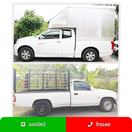
แอดไลน์
โทรเลย
รถกระบะคอกรับจ้างดีกว่ารถตู้ทึบยังไง