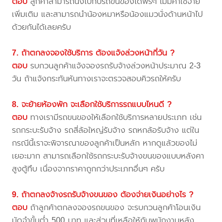
ตอบ
ลูกค้าสามารถนั่งไปกับรถขนของได้ฟรีๆ ไม่มีค่าใช้จ่าย
เพิ่มเติม และสามารถนำน้องหมาหรือน้องแมวนั่งด้านหน้าไป
ด้วยกันได้เลยครับ
7. ถ้าตกลงจองใช้บริการ ต้องแจ้งล่วงหน้ากี่วัน ?
ตอบ
รบกวนลูกค้าแจ้งจองรถรับจ้างล่วงหน้าประมาณ 2-3
วัน ถ้าแจ้งกระทันหันทางเราจะตรวจสอบคิวรถให้ครับ
8. จะย้ายห้องพัก จะเลือกใช้บริการรถแบบไหนดี ?
ตอบ
ทางเรามีรถขนของให้เลือกใช้บริการหลายประเภท เช่น
รถกระบะรับจ้าง รถสี่ล้อใหญ่รับจ้าง รถหกล้อรับจ้าง แต่ใน
กรณีนี้เราจะพิจารณาของลูกค้าเป็นหลัก หากดูแล้วของไม่
เยอะมาก สามารถเลือกใช้รถกระบะรับจ้างขนของแบบหลังคา
สูงตู้ทึบ เนื่องจากราคาถูกกว่าประเภทอื่นๆ ครับ
9. ถ้าตกลงจ้างรถรับจ้างขนของ ต้องจ่ายเงินอย่างไร ?
ตอบ
ถ้าลูกค้าตกลงจองรถขนของ จะรบกวนลูกค้าโอนเงิน
มัดจำขั้นต่ำ 500 บาท และส่วนที่เหลือให้กับพนักงานหลัง