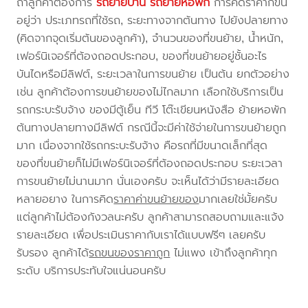
ถ้าลูกค้าต้องการ
รถย้ายบ้าน
รถย้ายหอพัก
การคิดราคาก็ขึ้น
อยู่ว่า ประเภทรถที่ใช้รถ, ระยะทางจากต้นทาง ไปยังปลายทาง
(คิดจากจุดเริ่มต้นของลูกค้า), จำนวนของที่ขนย้าย, น้ำหนัก,
เฟอร์นิเจอร์ที่ต้องถอดประกอบ, ของที่ขนย้ายอยู่ชั้นอะไร
บันไดหรือมีลิฟต์, ระยะเวลาในการขนย้าย เป็นต้น ยกตัวอย่าง
เช่น ลูกค้าต้องการขนย้ายของไม่ไกลมาก เลือกใช้บริการเป็น
รถกระบะรับจ้าง ของมีตู้เย็น ทีวี โต๊ะเขียนหนังสือ ย้ายหอพัก
ต้นทางปลายทางมีลิฟต์ กรณีนี้จะมีค่าใช้จ่ายในการขนย้ายถูก
มาก เนื่องจากใช้รถกระบะรับจ้าง คือรถที่มีขนาดเล็กที่สุด
ของที่ขนย้ายก็ไม่มีเฟอร์นิเจอร์ที่ต้องถอดประกอบ ระยะเวลา
การขนย้ายไม่นานมาก นั่นเองครับ จะเห็นได้ว่ามีรายละเอียด
หลายอยาง ในการคิด
ราคาค่าขนย้ายของ
มากเลยใช่มั้ยครับ
แต่ลูกค้าไม่ต้องกังวลนะครับ ลูกค้าสามารถสอบถามและแจ้ง
รายละเอียด เพื่อประเมินราคากับเราได้แบบฟรีๆ เลยครับ
รับรอง ลูกค้าได้
รถขนของราคาถูก
ไม่แพง เข้าถึงลูกค้าทุก
ระดับ บริการประทับใจแน่นอนครับ