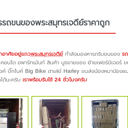
รรถขนของพระสมุทรเจดีย์ราคาถูก
กอาศัยอยู่แถว
พระสมุทรเจดีย์
กำลังมองหารถรับขนของ
รถ
 คอนโด อพาร์ทเม้นท์ สินค้า บูธขายของ ย้ายเฟอร์นิเจอร์ ข
ซค์ บิ๊กไบค์ Big Bike ฮาเล่ย์ Harley ขนส่งน้องหมาน้องแม
าได้นะครับ
เราพร้อมรับใช้ 24 ชั่วโมงครับ