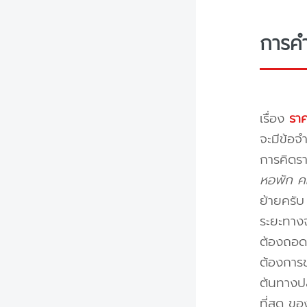
การค
เรื่อง
ราค
จะมีข้อจำ
การคิดรา
หอพัก คอ
ย้ายครั
ระยะทางจ
ต้องถอดป
ต้องการข
ต้นทางปล
ที่สุด ข