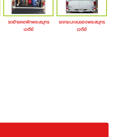
รถย้ายหอพักพระสมุทร
รถกระบะขนของพระสมุทร
เจดีย์
เจดีย์