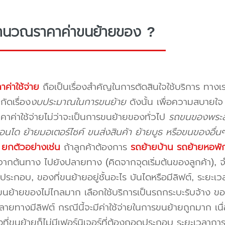
ำนวณราคาค่าขนย้ายของ ?
าค่าใช้จ่าย
ถือเป็นเรื่องสำคัญในการตัดสินใจใช้บริการ ทางเร
กัดเรื่อง
งบประมาณในการขนย้าย
ดังนั้น เพื่อความสบายใ
คาค่าใช้จ่ายไม่ว่าจะเป็นการขนย้ายของทั่วไป
รถขนของพระสม
นโด ย้ายมอเตอร์ไซค์ ขนส่งสินค้า ย้ายบูธ หรือขนของอื่น
บ
ยกตัวอย่างเช่น
ถ้าลูกค้าต้องการ
รถย้ายบ้าน
รถย้ายหอพั
ากต้นทาง ไปยังปลายทาง (คิดจากจุดเริ่มต้นของลูกค้า), จำน
ระกอบ, ของที่ขนย้ายอยู่ชั้นอะไร บันไดหรือมีลิฟต์, ระยะเ
นย้ายของไม่ไกลมาก เลือกใช้บริการเป็นรถกระบะรับจ้าง ของมี
ายทางมีลิฟต์ กรณีนี้จะมีค่าใช้จ่ายในการขนย้ายถูกมาก เนื่
องที่ขนย้ายก็ไม่มีเฟอร์นิเจอร์ที่ต้องถอดประกอบ ระยะเวลากา