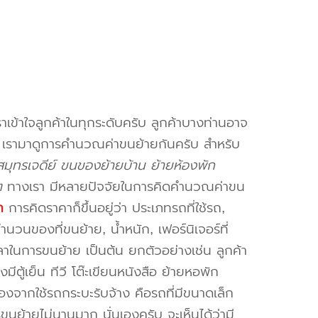
าเข้าใจลูกค้าในทุกระดับครับ ลูกค้าบางท่านอาจ
จ เรามาดูการคำนวณค่าขนย้ายกันครับ สำหรับ
ุทรเจดีย์ ขนของย้ายบ้าน ย้ายห้องพัก
ๆ
ทางเรา มีหลายปัจจัยในการคิดคำนวณค่าขน
ก
การคิดราคาก็ขึ้นอยู่ว่า ประเภทรถที่ใช้รถ,
วนของที่ขนย้าย, น้ำหนัก, เฟอร์นิเจอร์ที่
วลาในการขนย้าย เป็นต้น ยกตัวอย่างเช่น ลูกค้า
ตู้เย็น ทีวี โต๊ะเขียนหนังสือ ย้ายหอพัก
องจากใช้รถกระบะรับจ้าง คือรถที่มีขนาดเล็ก
รขนย้ายไม่นานมาก นั่นเองครับ จะเห็นได้ว่ามี