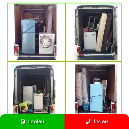
แอดไลน์
โทรเลย
แนะนำย้ายห้อง ย้ายหอพักนักศึกษา ใช้รถขนของแบบไหนดี