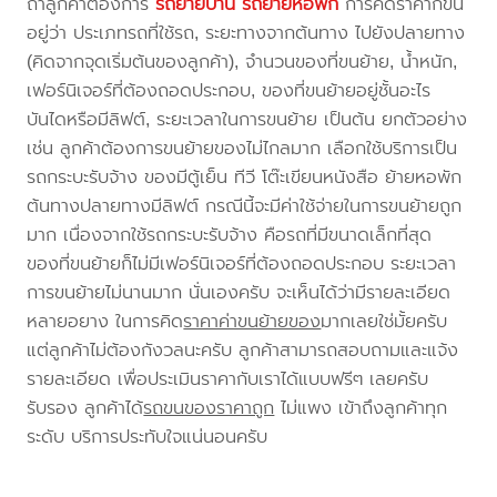
ถ้าลูกค้าต้องการ
รถย้ายบ้าน
รถย้ายหอพัก
การคิดราคาก็ขึ้น
อยู่ว่า ประเภทรถที่ใช้รถ, ระยะทางจากต้นทาง ไปยังปลายทาง
(คิดจากจุดเริ่มต้นของลูกค้า), จำนวนของที่ขนย้าย, น้ำหนัก,
เฟอร์นิเจอร์ที่ต้องถอดประกอบ, ของที่ขนย้ายอยู่ชั้นอะไร
บันไดหรือมีลิฟต์, ระยะเวลาในการขนย้าย เป็นต้น ยกตัวอย่าง
เช่น ลูกค้าต้องการขนย้ายของไม่ไกลมาก เลือกใช้บริการเป็น
รถกระบะรับจ้าง ของมีตู้เย็น ทีวี โต๊ะเขียนหนังสือ ย้ายหอพัก
ต้นทางปลายทางมีลิฟต์ กรณีนี้จะมีค่าใช้จ่ายในการขนย้ายถูก
มาก เนื่องจากใช้รถกระบะรับจ้าง คือรถที่มีขนาดเล็กที่สุด
ของที่ขนย้ายก็ไม่มีเฟอร์นิเจอร์ที่ต้องถอดประกอบ ระยะเวลา
การขนย้ายไม่นานมาก นั่นเองครับ จะเห็นได้ว่ามีรายละเอียด
หลายอยาง ในการคิด
ราคาค่าขนย้ายของ
มากเลยใช่มั้ยครับ
แต่ลูกค้าไม่ต้องกังวลนะครับ ลูกค้าสามารถสอบถามและแจ้ง
รายละเอียด เพื่อประเมินราคากับเราได้แบบฟรีๆ เลยครับ
รับรอง ลูกค้าได้
รถขนของราคาถูก
ไม่แพง เข้าถึงลูกค้าทุก
ระดับ บริการประทับใจแน่นอนครับ