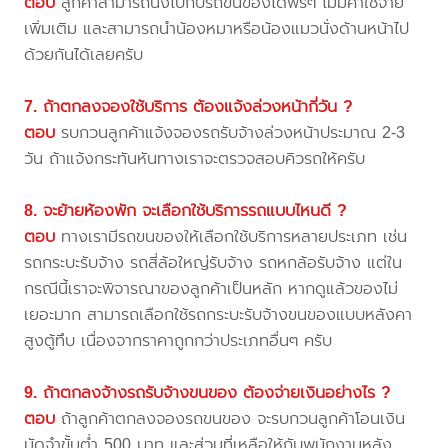
ตอบ
ลูกค้าสามารถนั่งไปกับรถขนของได้ฟรีๆ ไม่มีค่าใช้จ่าย
เพิ่มเติม และสามารถนำน้องหมาหรือน้องแมวนั่งด้านหน้าไป
ด้วยกันได้เลยครับ
7. ถ้าตกลงจองใช้บริการ ต้องแจ้งล่วงหน้ากี่วัน ?
ตอบ
รบกวนลูกค้าแจ้งจองรถรับจ้างล่วงหน้าประมาณ 2-3
วัน ถ้าแจ้งกระทันหันทางเราจะตรวจสอบคิวรถให้ครับ
8. จะย้ายห้องพัก จะเลือกใช้บริการรถแบบไหนดี ?
ตอบ
ทางเรามีรถขนของให้เลือกใช้บริการหลายประเภท เช่น
รถกระบะรับจ้าง รถสี่ล้อใหญ่รับจ้าง รถหกล้อรับจ้าง แต่ใน
กรณีนี้เราจะพิจารณาของลูกค้าเป็นหลัก หากดูแล้วของไม่
เยอะมาก สามารถเลือกใช้รถกระบะรับจ้างขนของแบบหลังคา
สูงตู้ทึบ เนื่องจากราคาถูกกว่าประเภทอื่นๆ ครับ
9. ถ้าตกลงจ้างรถรับจ้างขนของ ต้องจ่ายเงินอย่างไร ?
ตอบ
ถ้าลูกค้าตกลงจองรถขนของ จะรบกวนลูกค้าโอนเงิน
มัดจำขั้นต่ำ 500 บาท และส่วนที่เหลือให้กับพนักงานหลัง