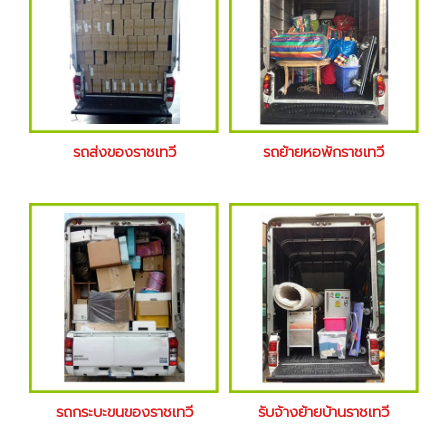
รถส่งของราชเทวี
รถย้ายหอพักราชเทวี
รถกระบะขนของราชเทวี
รับจ้างย้ายบ้านราชเทวี