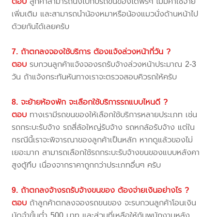
ตอบ
ลูกค้าสามารถนั่งไปกับรถขนของได้ฟรีๆ ไม่มีค่าใช้จ่าย
เพิ่มเติม และสามารถนำน้องหมาหรือน้องแมวนั่งด้านหน้าไป
ด้วยกันได้เลยครับ
7. ถ้าตกลงจองใช้บริการ ต้องแจ้งล่วงหน้ากี่วัน ?
ตอบ
รบกวนลูกค้าแจ้งจองรถรับจ้างล่วงหน้าประมาณ 2-3
วัน ถ้าแจ้งกระทันหันทางเราจะตรวจสอบคิวรถให้ครับ
8. จะย้ายห้องพัก จะเลือกใช้บริการรถแบบไหนดี ?
ตอบ
ทางเรามีรถขนของให้เลือกใช้บริการหลายประเภท เช่น
รถกระบะรับจ้าง รถสี่ล้อใหญ่รับจ้าง รถหกล้อรับจ้าง แต่ใน
กรณีนี้เราจะพิจารณาของลูกค้าเป็นหลัก หากดูแล้วของไม่
เยอะมาก สามารถเลือกใช้รถกระบะรับจ้างขนของแบบหลังคา
สูงตู้ทึบ เนื่องจากราคาถูกกว่าประเภทอื่นๆ ครับ
9. ถ้าตกลงจ้างรถรับจ้างขนของ ต้องจ่ายเงินอย่างไร ?
ตอบ
ถ้าลูกค้าตกลงจองรถขนของ จะรบกวนลูกค้าโอนเงิน
มัดจำขั้นต่ำ 500 บาท และส่วนที่เหลือให้กับพนักงานหลัง