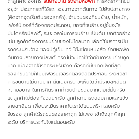
ถ้าลูกค้าต้องการ
รถย้ายบ้าน
รถย้ายหอพัก
การคิดราคาก็ขึ้น
อยู่ว่า ประเภทรถที่ใช้รถ, ระยะทางจากต้นทาง ไปยังปลายทาง
(คิดจากจุดเริ่มต้นของลูกค้า), จำนวนของที่ขนย้าย, น้ำหนัก,
เฟอร์นิเจอร์ที่ต้องถอดประกอบ, ของที่ขนย้ายอยู่ชั้นอะไร
บันไดหรือมีลิฟต์, ระยะเวลาในการขนย้าย เป็นต้น ยกตัวอย่าง
เช่น ลูกค้าต้องการขนย้ายของไม่ไกลมาก เลือกใช้บริการเป็น
รถกระบะรับจ้าง ของมีตู้เย็น ทีวี โต๊ะเขียนหนังสือ ย้ายหอพัก
ต้นทางปลายทางมีลิฟต์ กรณีนี้จะมีค่าใช้จ่ายในการขนย้ายถูก
มาก เนื่องจากใช้รถกระบะรับจ้าง คือรถที่มีขนาดเล็กที่สุด
ของที่ขนย้ายก็ไม่มีเฟอร์นิเจอร์ที่ต้องถอดประกอบ ระยะเวลา
การขนย้ายไม่นานมาก นั่นเองครับ จะเห็นได้ว่ามีรายละเอียด
หลายอยาง ในการคิด
ราคาค่าขนย้ายของ
มากเลยใช่มั้ยครับ
แต่ลูกค้าไม่ต้องกังวลนะครับ ลูกค้าสามารถสอบถามและแจ้ง
รายละเอียด เพื่อประเมินราคากับเราได้แบบฟรีๆ เลยครับ
รับรอง ลูกค้าได้
รถขนของราคาถูก
ไม่แพง เข้าถึงลูกค้าทุก
ระดับ บริการประทับใจแน่นอนครับ