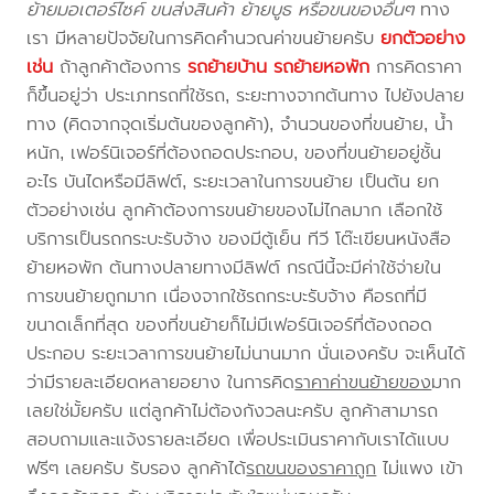
ย้ายมอเตอร์ไซค์ ขนส่งสินค้า ย้ายบูธ หรือขนของอื่นๆ
ทาง
เรา มีหลายปัจจัยในการคิดคำนวณค่าขนย้ายครับ
ยกตัวอย่าง
เช่น
ถ้าลูกค้าต้องการ
รถย้ายบ้าน
รถย้ายหอพัก
การคิดราคา
ก็ขึ้นอยู่ว่า ประเภทรถที่ใช้รถ, ระยะทางจากต้นทาง ไปยังปลาย
ทาง (คิดจากจุดเริ่มต้นของลูกค้า), จำนวนของที่ขนย้าย, น้ำ
หนัก, เฟอร์นิเจอร์ที่ต้องถอดประกอบ, ของที่ขนย้ายอยู่ชั้น
อะไร บันไดหรือมีลิฟต์, ระยะเวลาในการขนย้าย เป็นต้น ยก
ตัวอย่างเช่น ลูกค้าต้องการขนย้ายของไม่ไกลมาก เลือกใช้
บริการเป็นรถกระบะรับจ้าง ของมีตู้เย็น ทีวี โต๊ะเขียนหนังสือ
ย้ายหอพัก ต้นทางปลายทางมีลิฟต์ กรณีนี้จะมีค่าใช้จ่ายใน
การขนย้ายถูกมาก เนื่องจากใช้รถกระบะรับจ้าง คือรถที่มี
ขนาดเล็กที่สุด ของที่ขนย้ายก็ไม่มีเฟอร์นิเจอร์ที่ต้องถอด
ประกอบ ระยะเวลาการขนย้ายไม่นานมาก นั่นเองครับ จะเห็นได้
ว่ามีรายละเอียดหลายอยาง ในการคิด
ราคาค่าขนย้ายของ
มาก
เลยใช่มั้ยครับ แต่ลูกค้าไม่ต้องกังวลนะครับ ลูกค้าสามารถ
สอบถามและแจ้งรายละเอียด เพื่อประเมินราคากับเราได้แบบ
ฟรีๆ เลยครับ รับรอง ลูกค้าได้
รถขนของราคาถูก
ไม่แพง เข้า