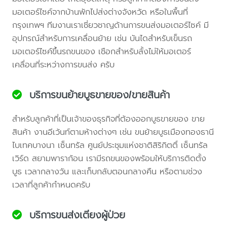
มอเตอร์ไซค์จากบ้านพักไปส่งต่างจังหวัด หรือในพื้นที่
กรุงเทพฯ ทีมงานเราเชี่ยวชาญด้านการขนส่งมอเตอร์ไซค์ มี
อุปกรณ์สำหรับการเคลื่อนย้าย เช่น บันไดสำหรับเข็นรถ
มอเตอร์ไซค์ขึ้นรถขนของ เชือกสำหรับลั้งไม่ให้มอเตอร์
เคลื่อนที่ระหว่างการขนส่ง ครับ
บริการขนย้ายบูธขายของ/ขายสินค้า
สำหรับลูกค้าที่เป็นเจ้าของธุรกิจที่ต้องออกบูธขายของ ขาย
สินค้า งานอีเว้นท์ตามห้างต่างๆ เช่น ขนย้ายบูธเมืองทองธานี
ไบเทคบางนา เซ็นทรัล ศูนย์ประชุมแห่งชาติสิริกิตติ์ เซ็นทรัล
เวิร์ด สยามพาราก้อน เรามีรถขนของพร้อมให้บริการติดตั้ง
บูธ เวลากลางวัน และเก็บกลับตอนกลางคืน หรือตามช่วง
เวลาที่ลูกค้ากำหนดครับ
บริการขนส่งเตียงผู้ป่วย