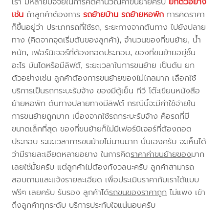
เรา มีหลายปัจจัยในการคิดคำนวณค่าขนย้ายครับ
ยกตัวอย่าง
เช่น
ถ้าลูกค้าต้องการ
รถย้ายบ้าน
รถย้ายหอพัก
การคิดราคา
ก็ขึ้นอยู่ว่า ประเภทรถที่ใช้รถ, ระยะทางจากต้นทาง ไปยังปลาย
ทาง (คิดจากจุดเริ่มต้นของลูกค้า), จำนวนของที่ขนย้าย, น้ำ
หนัก, เฟอร์นิเจอร์ที่ต้องถอดประกอบ, ของที่ขนย้ายอยู่ชั้น
อะไร บันไดหรือมีลิฟต์, ระยะเวลาในการขนย้าย เป็นต้น ยก
ตัวอย่างเช่น ลูกค้าต้องการขนย้ายของไม่ไกลมาก เลือกใช้
บริการเป็นรถกระบะรับจ้าง ของมีตู้เย็น ทีวี โต๊ะเขียนหนังสือ
ย้ายหอพัก ต้นทางปลายทางมีลิฟต์ กรณีนี้จะมีค่าใช้จ่ายใน
การขนย้ายถูกมาก เนื่องจากใช้รถกระบะรับจ้าง คือรถที่มี
ขนาดเล็กที่สุด ของที่ขนย้ายก็ไม่มีเฟอร์นิเจอร์ที่ต้องถอด
ประกอบ ระยะเวลาการขนย้ายไม่นานมาก นั่นเองครับ จะเห็นได้
ว่ามีรายละเอียดหลายอยาง ในการคิด
ราคาค่าขนย้ายของ
มาก
เลยใช่มั้ยครับ แต่ลูกค้าไม่ต้องกังวลนะครับ ลูกค้าสามารถ
สอบถามและแจ้งรายละเอียด เพื่อประเมินราคากับเราได้แบบ
ฟรีๆ เลยครับ รับรอง ลูกค้าได้
รถขนของราคาถูก
ไม่แพง เข้า
ถึงลูกค้าทุกระดับ บริการประทับใจแน่นอนครับ