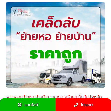
รถขนของย้ายหอ ย้ายบ้าน ราคาถูก พร้อมเคล็ดลับประหยัด
ค่าใช้จ่าย
แอดไลน์
โทรเลย