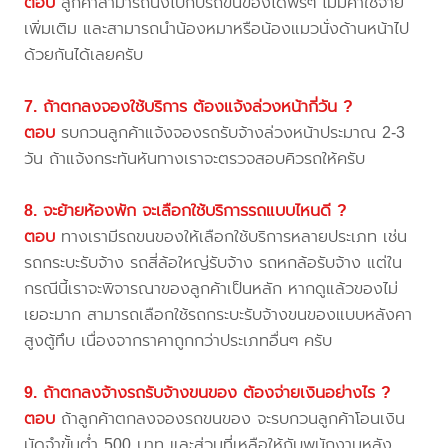
ตอบ
ลูกค้าสามารถนั่งไปกับรถขนของได้ฟรีๆ ไม่มีค่าใช้จ่าย
เพิ่มเติม และสามารถนำน้องหมาหรือน้องแมวนั่งด้านหน้าไป
ด้วยกันได้เลยครับ
7. ถ้าตกลงจองใช้บริการ ต้องแจ้งล่วงหน้ากี่วัน ?
ตอบ
รบกวนลูกค้าแจ้งจองรถรับจ้างล่วงหน้าประมาณ 2-3
วัน ถ้าแจ้งกระทันหันทางเราจะตรวจสอบคิวรถให้ครับ
8. จะย้ายห้องพัก จะเลือกใช้บริการรถแบบไหนดี ?
ตอบ
ทางเรามีรถขนของให้เลือกใช้บริการหลายประเภท เช่น
รถกระบะรับจ้าง รถสี่ล้อใหญ่รับจ้าง รถหกล้อรับจ้าง แต่ใน
กรณีนี้เราจะพิจารณาของลูกค้าเป็นหลัก หากดูแล้วของไม่
เยอะมาก สามารถเลือกใช้รถกระบะรับจ้างขนของแบบหลังคา
สูงตู้ทึบ เนื่องจากราคาถูกกว่าประเภทอื่นๆ ครับ
9. ถ้าตกลงจ้างรถรับจ้างขนของ ต้องจ่ายเงินอย่างไร ?
ตอบ
ถ้าลูกค้าตกลงจองรถขนของ จะรบกวนลูกค้าโอนเงิน
มัดจำขั้นต่ำ 500 บาท และส่วนที่เหลือให้กับพนักงานหลัง