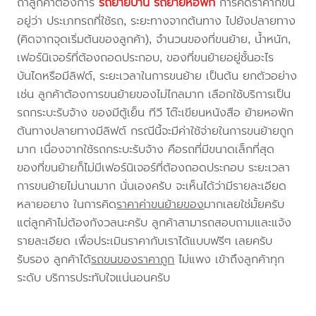
ถ้าลูกค้าต้องการ
รถย้ายบ้าน
รถย้ายหอพัก
การคิดราคาก็ขึ้น
อยู่ว่า ประเภทรถที่ใช้รถ, ระยะทางจากต้นทาง ไปยังปลายทาง
(คิดจากจุดเริ่มต้นของลูกค้า), จำนวนของที่ขนย้าย, น้ำหนัก,
เฟอร์นิเจอร์ที่ต้องถอดประกอบ, ของที่ขนย้ายอยู่ชั้นอะไร
บันไดหรือมีลิฟต์, ระยะเวลาในการขนย้าย เป็นต้น ยกตัวอย่าง
เช่น ลูกค้าต้องการขนย้ายของไม่ไกลมาก เลือกใช้บริการเป็น
รถกระบะรับจ้าง ของมีตู้เย็น ทีวี โต๊ะเขียนหนังสือ ย้ายหอพัก
ต้นทางปลายทางมีลิฟต์ กรณีนี้จะมีค่าใช้จ่ายในการขนย้ายถูก
มาก เนื่องจากใช้รถกระบะรับจ้าง คือรถที่มีขนาดเล็กที่สุด
ของที่ขนย้ายก็ไม่มีเฟอร์นิเจอร์ที่ต้องถอดประกอบ ระยะเวลา
การขนย้ายไม่นานมาก นั่นเองครับ จะเห็นได้ว่ามีรายละเอียด
หลายอยาง ในการคิด
ราคาค่าขนย้ายของ
มากเลยใช่มั้ยครับ
แต่ลูกค้าไม่ต้องกังวลนะครับ ลูกค้าสามารถสอบถามและแจ้ง
รายละเอียด เพื่อประเมินราคากับเราได้แบบฟรีๆ เลยครับ
รับรอง ลูกค้าได้
รถขนของราคาถูก
ไม่แพง เข้าถึงลูกค้าทุก
ระดับ บริการประทับใจแน่นอนครับ