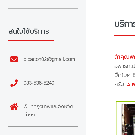
บริก
สนใจใช้บริการ
ถ้าคุณพั
pipatton02@gmail.com
อพาร์ทเม
บิ๊กไบค์
083-536-5249
ครับ
เรา
พื้นที่กรุงเทพและจังหวัด
ต่างๆ