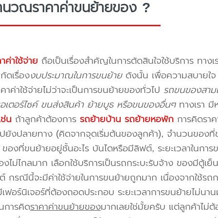
ำนวณราคาค่าขนย้ายของ ?
าค่าใช้จ่าย
ถือเป็นเรื่องสำคัญในการตัดสินใจใช้บริการ ทางเร
กัดเรื่อง
งบประมาณในการขนย้าย
ดังนั้น เพื่อความสบายใ
คาค่าใช้จ่ายไม่ว่าจะเป็นการขนย้ายของทั่วไป
รถขนของสามเ
อเตอร์ไซค์ ขนส่งสินค้า ย้ายบูธ หรือขนของอื่นๆ
ทางเรา มี
เช่น
ถ้าลูกค้าต้องการ
รถย้ายบ้าน
รถย้ายหอพัก
การคิดราคาก
ปยังปลายทาง (คิดจากจุดเริ่มต้นของลูกค้า), จำนวนของที่ขน
ของที่ขนย้ายอยู่ชั้นอะไร บันไดหรือมีลิฟต์, ระยะเวลาในการ
งไม่ไกลมาก เลือกใช้บริการเป็นรถกระบะรับจ้าง ของมีตู้เย็
ต์ กรณีนี้จะมีค่าใช้จ่ายในการขนย้ายถูกมาก เนื่องจากใช้รถกร
่มีเฟอร์นิเจอร์ที่ต้องถอดประกอบ ระยะเวลาการขนย้ายไม่นานม
นการคิด
ราคาค่าขนย้ายของ
มากเลยใช่มั้ยครับ แต่ลูกค้าไม