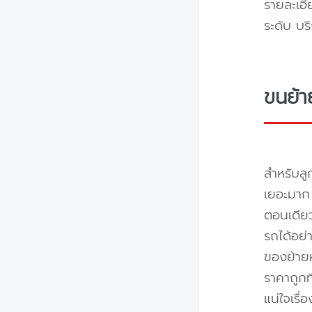
รายละเอี
ระดับ บร
ขนย้า
สำหรับลู
เยอะมาก 
ตอนเดียว
รถได้อย่
ของย้ายห
ราคาถูกท
แน่ใจเรื