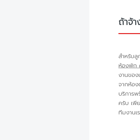
ถ้าจ้
สำหรับลู
ห้องพัก 
งานของเร
จากห้องต
บริการพร
ครับ เพี
ทีมงานเร