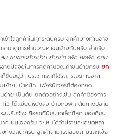
าเข้าใจลูกค้าในทุกระดับครับ ลูกค้าบางท่านอาจ
จ เรามาดูการคำนวณค่าขนย้ายกันครับ สำหรับ
สน ขนของย้ายบ้าน ย้ายห้องพัก หอพัก คอน
หลายปัจจัยในการคิดคำนวณค่าขนย้ายครับ
ยก
็ขึ้นอยู่ว่า ประเภทรถที่ใช้รถ, ระยะทางจาก
ย้าย, น้ำหนัก, เฟอร์นิเจอร์ที่ต้องถอด
ขนย้าย เป็นต้น ยกตัวอย่างเช่น ลูกค้าต้องการ
น ทีวี โต๊ะเขียนหนังสือ ย้ายหอพัก ต้นทางปลาย
ะบะรับจ้าง คือรถที่มีขนาดเล็กที่สุด ของที่ขน
าก นั่นเองครับ จะเห็นได้ว่ามีรายละเอียดหลา
่ต้องกังวลนะครับ ลูกค้าสามารถสอบถามและแจ้ง