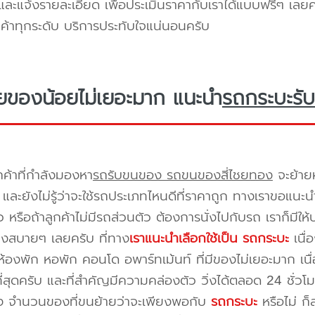
ะแจ้งรายละเอียด เพื่อประเมินราคากับเราได้แบบฟรีๆ เลยคร
ูกค้าทุกระดับ บริการประทับใจแน่นอนครับ
ยของน้อยไม่เยอะมาก แนะนำ
รถกระบะรับ
กค้าที่กำลังมองหา
รถรับขนของ รถขนของสี่ไชยทอง
จะย้ายห
และยังไม่รู้ว่าจะใช้รถประเภทไหนดีที่ราคาถูก ทางเราขอแนะน
 หรือถ้าลูกค้าไม่มีรถส่วนตัว ต้องการนั่งไปกับรถ เราก็มีใ
างสบายๆ เลยครับ ที่ทาง
เราแนะนำเลือกใช้เป็น รถกระบะ
เนื่
้องพัก หอพัก คอนโด อพาร์ทเม้นท์ ที่มีของไม่เยอะมาก เนื
ี่สุดครับ และที่สำคัญมีความคล่องตัว วิ่งได้ตลอด 24 ชั่วโมง 
่อง จำนวนของที่ขนย้ายว่าจะเพียงพอกับ
รถกระบะ
หรือไม่ ก