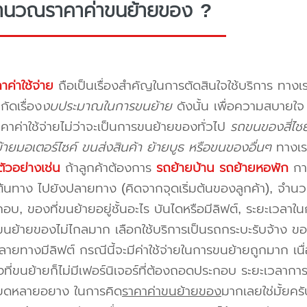
ำนวณราคาค่าขนย้ายของ ?
าค่าใช้จ่าย
ถือเป็นเรื่องสำคัญในการตัดสินใจใช้บริการ ทางเร
กัดเรื่อง
งบประมาณในการขนย้าย
ดังนั้น เพื่อความสบายใ
คาค่าใช้จ่ายไม่ว่าจะเป็นการขนย้ายของทั่วไป
รถขนของสี่ไช
ายมอเตอร์ไซค์ ขนส่งสินค้า ย้ายบูธ หรือขนของอื่นๆ
ทางเร
ัวอย่างเช่น
ถ้าลูกค้าต้องการ
รถย้ายบ้าน
รถย้ายหอพัก
การ
นทาง ไปยังปลายทาง (คิดจากจุดเริ่มต้นของลูกค้า), จำนวนขอ
บ, ของที่ขนย้ายอยู่ชั้นอะไร บันไดหรือมีลิฟต์, ระยะเวลาใน
นย้ายของไม่ไกลมาก เลือกใช้บริการเป็นรถกระบะรับจ้าง ของมี
ายทางมีลิฟต์ กรณีนี้จะมีค่าใช้จ่ายในการขนย้ายถูกมาก เนื่
องที่ขนย้ายก็ไม่มีเฟอร์นิเจอร์ที่ต้องถอดประกอบ ระยะเวลากา
ียดหลายอยาง ในการคิด
ราคาค่าขนย้ายของ
มากเลยใช่มั้ยคร