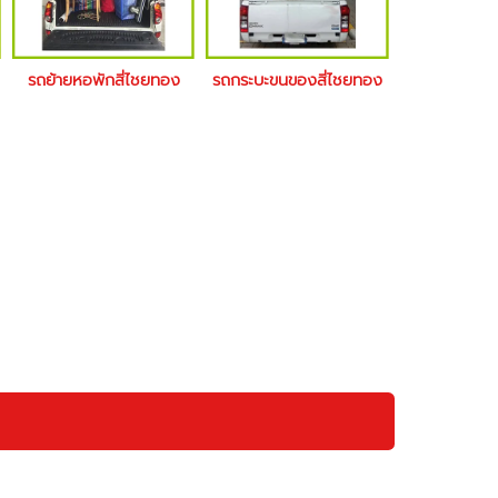
รถย้ายหอพักสี่ไชยทอง
รถกระบะขนของสี่ไชยทอง