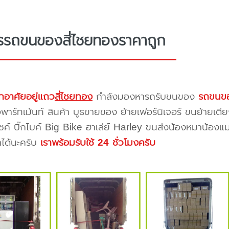
รรถขนของสี่ไชยทองราคาถูก
กอาศัยอยู่แถว
สี่ไชยทอง
กำลังมองหารถรับขนของ
รถขนขอ
าร์ทเม้นท์ สินค้า บูธขายของ ย้ายเฟอร์นิเจอร์ ขนย้ายเตีย
ซค์ บิ๊กไบค์ Big Bike ฮาเล่ย์ Harley ขนส่งน้องหมาน้องแม
าได้นะครับ
เราพร้อมรับใช้ 24 ชั่วโมงครับ