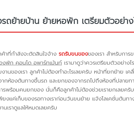
างรถย้ายบ้าน ย้ายหอพัก เตรียมตัวอย่าง
กค้าที่กำลังจะตัดสินใจจ้าง
รถรับขนของ
ของเรา สำหรับกา
องพัก คอนโด อพาร์ทเม้นท์
เรามาดูว่าควรเตรียมตัวอย่างไ
ีมงานของเรา ลูกค้าไม่ต้องทำอะไรเลยครับ หน้าที่ยกย้าย เคลื
กห้องต้นทางขึ้นรถ และยกของจากรถไปถึงห้องที่ปลายทาง 
ิการพร้อมคนยกของ นั่นก็คือลูกค้าไม่ต้องช่วยเรายกเลยครับ 
พียงแค่เก็บของรอทางเราก่อนวันขนย้าย แจ้งโลเคชั่นต้นทาง
งานเราดูแลให้หมดเลยครับ