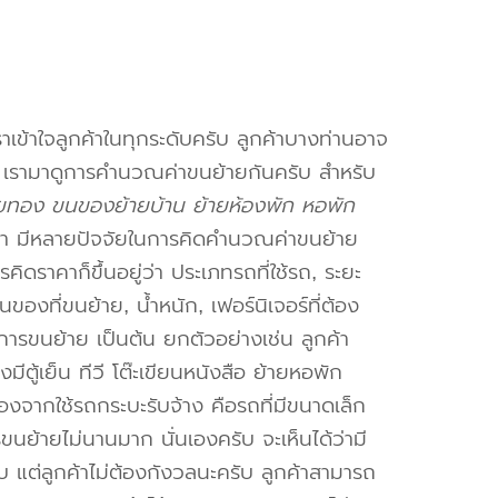
าเข้าใจลูกค้าในทุกระดับครับ ลูกค้าบางท่านอาจ
จ เรามาดูการคำนวณค่าขนย้ายกันครับ สำหรับ
ยทอง ขนของย้ายบ้าน ย้ายห้องพัก หอพัก
า มีหลายปัจจัยในการคิดคำนวณค่าขนย้าย
คิดราคาก็ขึ้นอยู่ว่า ประเภทรถที่ใช้รถ, ระยะ
งที่ขนย้าย, น้ำหนัก, เฟอร์นิเจอร์ที่ต้อง
การขนย้าย เป็นต้น ยกตัวอย่างเช่น ลูกค้า
ตู้เย็น ทีวี โต๊ะเขียนหนังสือ ย้ายหอพัก
องจากใช้รถกระบะรับจ้าง คือรถที่มีขนาดเล็ก
รขนย้ายไม่นานมาก นั่นเองครับ จะเห็นได้ว่ามี
ับ แต่ลูกค้าไม่ต้องกังวลนะครับ ลูกค้าสามารถ