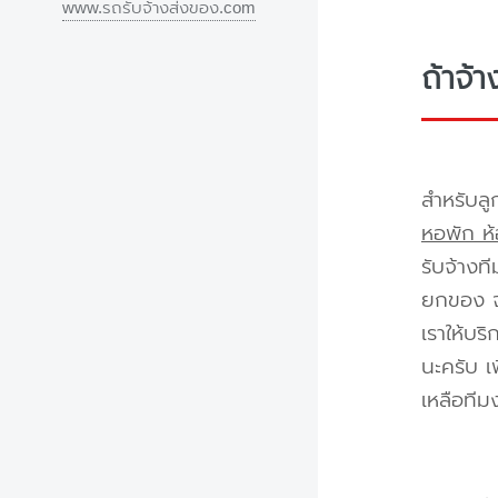
www.รถรับจ้างส่งของ.com
ถ้าจ้
สำหรับลู
หอพัก ห้
รับจ้างท
ยกของ จา
เราให้บร
นะครับ เ
เหลือทีม