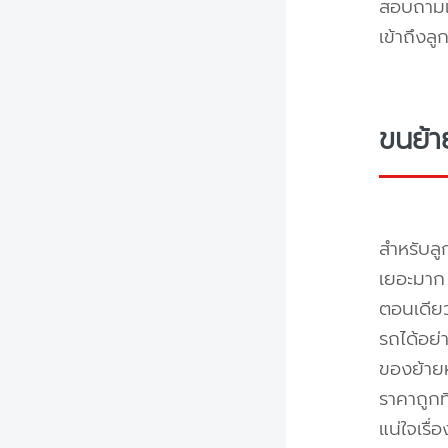
สอบถามแล
เข้าถึงล
ขนย้า
สำหรับลู
เยอะมาก 
ตอนเดียว
รถได้อย่
ของย้ายห
ราคาถูกท
แน่ใจเรื