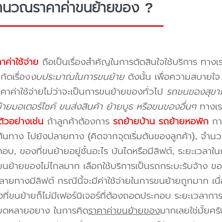
ำนวณราคาค่าขนย้ายของ ?
าค่าใช้จ่าย
ถือเป็นเรื่องสำคัญในการตัดสินใจใช้บริการ ทางเร
กัดเรื่อง
งบประมาณในการขนย้าย
ดังนั้น เพื่อความสบายใ
คาค่าใช้จ่ายไม่ว่าจะเป็นการขนย้ายของทั่วไป
รถขนของสุขาภ
ายมอเตอร์ไซค์ ขนส่งสินค้า ย้ายบูธ หรือขนของอื่นๆ
ทางเร
ัวอย่างเช่น
ถ้าลูกค้าต้องการ
รถย้ายบ้าน
รถย้ายหอพัก
การ
นทาง ไปยังปลายทาง (คิดจากจุดเริ่มต้นของลูกค้า), จำนวนขอ
บ, ของที่ขนย้ายอยู่ชั้นอะไร บันไดหรือมีลิฟต์, ระยะเวลาใน
นย้ายของไม่ไกลมาก เลือกใช้บริการเป็นรถกระบะรับจ้าง ของมี
ายทางมีลิฟต์ กรณีนี้จะมีค่าใช้จ่ายในการขนย้ายถูกมาก เนื่
องที่ขนย้ายก็ไม่มีเฟอร์นิเจอร์ที่ต้องถอดประกอบ ระยะเวลากา
ียดหลายอยาง ในการคิด
ราคาค่าขนย้ายของ
มากเลยใช่มั้ยคร