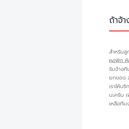
ถ้าจ้
สำหรับลู
หอพัก ห้
รับจ้างท
ยกของ จา
เราให้บร
นะครับ เ
เหลือทีม