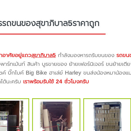
รรถขนของสุขาภิบาล5ราคาถูก
กอาศัยอยู่แถว
สุขาภิบาล5
กำลังมองหารถรับขนของ
รถขนข
าร์ทเม้นท์ สินค้า บูธขายของ ย้ายเฟอร์นิเจอร์ ขนย้ายเตีย
ซค์ บิ๊กไบค์ Big Bike ฮาเล่ย์ Harley ขนส่งน้องหมาน้องแม
าได้นะครับ
เราพร้อมรับใช้ 24 ชั่วโมงครับ