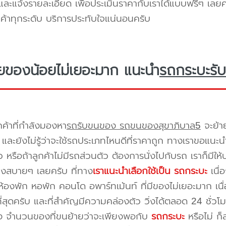
ะแจ้งรายละเอียด เพื่อประเมินราคากับเราได้แบบฟรีๆ เลยคร
ูกค้าทุกระดับ บริการประทับใจแน่นอนครับ
ยของน้อยไม่เยอะมาก แนะนำ
รถกระบะรับ
กค้าที่กำลังมองหา
รถรับขนของ รถขนของสุขาภิบาล5
จะย้า
และยังไม่รู้ว่าจะใช้รถประเภทไหนดีที่ราคาถูก ทางเราขอแนะน
 หรือถ้าลูกค้าไม่มีรถส่วนตัว ต้องการนั่งไปกับรถ เราก็มีใ
างสบายๆ เลยครับ ที่ทาง
เราแนะนำเลือกใช้เป็น รถกระบะ
เนื่
้องพัก หอพัก คอนโด อพาร์ทเม้นท์ ที่มีของไม่เยอะมาก เนื
ี่สุดครับ และที่สำคัญมีความคล่องตัว วิ่งได้ตลอด 24 ชั่วโมง 
่อง จำนวนของที่ขนย้ายว่าจะเพียงพอกับ
รถกระบะ
หรือไม่ ก