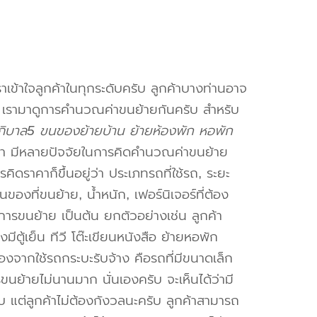
าเข้าใจลูกค้าในทุกระดับครับ ลูกค้าบางท่านอาจ
จ เรามาดูการคำนวณค่าขนย้ายกันครับ สำหรับ
ิบาล5 ขนของย้ายบ้าน ย้ายห้องพัก หอพัก
า มีหลายปัจจัยในการคิดคำนวณค่าขนย้าย
คิดราคาก็ขึ้นอยู่ว่า ประเภทรถที่ใช้รถ, ระยะ
งที่ขนย้าย, น้ำหนัก, เฟอร์นิเจอร์ที่ต้อง
การขนย้าย เป็นต้น ยกตัวอย่างเช่น ลูกค้า
ตู้เย็น ทีวี โต๊ะเขียนหนังสือ ย้ายหอพัก
องจากใช้รถกระบะรับจ้าง คือรถที่มีขนาดเล็ก
รขนย้ายไม่นานมาก นั่นเองครับ จะเห็นได้ว่ามี
ับ แต่ลูกค้าไม่ต้องกังวลนะครับ ลูกค้าสามารถ