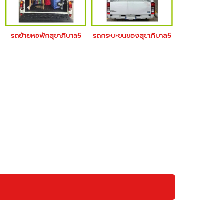
รถย้ายหอพักสุขาภิบาล5
รถกระบะขนของสุขาภิบาล5