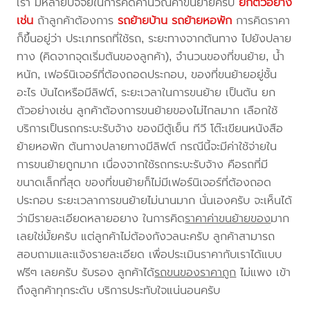
เรา มีหลายปัจจัยในการคิดคำนวณค่าขนย้ายครับ
ยกตัวอย่าง
เช่น
ถ้าลูกค้าต้องการ
รถย้ายบ้าน
รถย้ายหอพัก
การคิดราคา
ก็ขึ้นอยู่ว่า ประเภทรถที่ใช้รถ, ระยะทางจากต้นทาง ไปยังปลาย
ทาง (คิดจากจุดเริ่มต้นของลูกค้า), จำนวนของที่ขนย้าย, น้ำ
หนัก, เฟอร์นิเจอร์ที่ต้องถอดประกอบ, ของที่ขนย้ายอยู่ชั้น
อะไร บันไดหรือมีลิฟต์, ระยะเวลาในการขนย้าย เป็นต้น ยก
ตัวอย่างเช่น ลูกค้าต้องการขนย้ายของไม่ไกลมาก เลือกใช้
บริการเป็นรถกระบะรับจ้าง ของมีตู้เย็น ทีวี โต๊ะเขียนหนังสือ
ย้ายหอพัก ต้นทางปลายทางมีลิฟต์ กรณีนี้จะมีค่าใช้จ่ายใน
การขนย้ายถูกมาก เนื่องจากใช้รถกระบะรับจ้าง คือรถที่มี
ขนาดเล็กที่สุด ของที่ขนย้ายก็ไม่มีเฟอร์นิเจอร์ที่ต้องถอด
ประกอบ ระยะเวลาการขนย้ายไม่นานมาก นั่นเองครับ จะเห็นได้
ว่ามีรายละเอียดหลายอยาง ในการคิด
ราคาค่าขนย้ายของ
มาก
เลยใช่มั้ยครับ แต่ลูกค้าไม่ต้องกังวลนะครับ ลูกค้าสามารถ
สอบถามและแจ้งรายละเอียด เพื่อประเมินราคากับเราได้แบบ
ฟรีๆ เลยครับ รับรอง ลูกค้าได้
รถขนของราคาถูก
ไม่แพง เข้า
ถึงลูกค้าทุกระดับ บริการประทับใจแน่นอนครับ