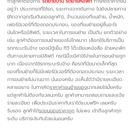
ถ้าลูกค้าต้องการ
รถย้ายบ้าน
รถย้ายหอพัก
การคิดราคาก็ขึ้น
อยู่ว่า ประเภทรถที่ใช้รถ, ระยะทางจากต้นทาง ไปยังปลายทาง
(คิดจากจุดเริ่มต้นของลูกค้า), จำนวนของที่ขนย้าย, น้ำหนัก,
เฟอร์นิเจอร์ที่ต้องถอดประกอบ, ของที่ขนย้ายอยู่ชั้นอะไร
บันไดหรือมีลิฟต์, ระยะเวลาในการขนย้าย เป็นต้น ยกตัวอย่าง
เช่น ลูกค้าต้องการขนย้ายของไม่ไกลมาก เลือกใช้บริการเป็น
รถกระบะรับจ้าง ของมีตู้เย็น ทีวี โต๊ะเขียนหนังสือ ย้ายหอพัก
ต้นทางปลายทางมีลิฟต์ กรณีนี้จะมีค่าใช้จ่ายในการขนย้ายถูก
มาก เนื่องจากใช้รถกระบะรับจ้าง คือรถที่มีขนาดเล็กที่สุด
ของที่ขนย้ายก็ไม่มีเฟอร์นิเจอร์ที่ต้องถอดประกอบ ระยะเวลา
การขนย้ายไม่นานมาก นั่นเองครับ จะเห็นได้ว่ามีรายละเอียด
หลายอยาง ในการคิด
ราคาค่าขนย้ายของ
มากเลยใช่มั้ยครับ
แต่ลูกค้าไม่ต้องกังวลนะครับ ลูกค้าสามารถสอบถามและแจ้ง
รายละเอียด เพื่อประเมินราคากับเราได้แบบฟรีๆ เลยครับ
รับรอง ลูกค้าได้
รถขนของราคาถูก
ไม่แพง เข้าถึงลูกค้าทุก
ระดับ บริการประทับใจแน่นอนครับ