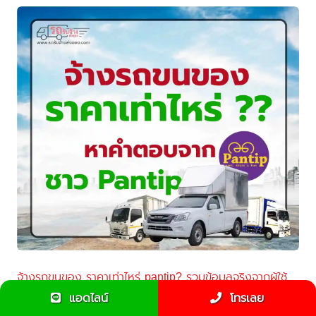
จ้างรถขนของ ราคาเท่าไหร่ pantip? รวมข้อมูลจริงจากผู้ใช้
งาน
แอดไลน์
โทรเลย