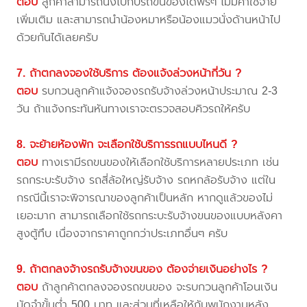
ตอบ
ลูกค้าสามารถนั่งไปกับรถขนของได้ฟรีๆ ไม่มีค่าใช้จ่าย
เพิ่มเติม และสามารถนำน้องหมาหรือน้องแมวนั่งด้านหน้าไป
ด้วยกันได้เลยครับ
7. ถ้าตกลงจองใช้บริการ ต้องแจ้งล่วงหน้ากี่วัน ?
ตอบ
รบกวนลูกค้าแจ้งจองรถรับจ้างล่วงหน้าประมาณ 2-3
วัน ถ้าแจ้งกระทันหันทางเราจะตรวจสอบคิวรถให้ครับ
8. จะย้ายห้องพัก จะเลือกใช้บริการรถแบบไหนดี ?
ตอบ
ทางเรามีรถขนของให้เลือกใช้บริการหลายประเภท เช่น
รถกระบะรับจ้าง รถสี่ล้อใหญ่รับจ้าง รถหกล้อรับจ้าง แต่ใน
กรณีนี้เราจะพิจารณาของลูกค้าเป็นหลัก หากดูแล้วของไม่
เยอะมาก สามารถเลือกใช้รถกระบะรับจ้างขนของแบบหลังคา
สูงตู้ทึบ เนื่องจากราคาถูกกว่าประเภทอื่นๆ ครับ
9. ถ้าตกลงจ้างรถรับจ้างขนของ ต้องจ่ายเงินอย่างไร ?
ตอบ
ถ้าลูกค้าตกลงจองรถขนของ จะรบกวนลูกค้าโอนเงิน
มัดจำขั้นต่ำ 500 บาท และส่วนที่เหลือให้กับพนักงานหลัง