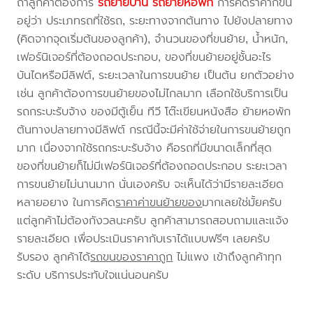
ถ้าลูกค้าต้องการ
รถย้ายบ้าน
รถย้ายหอพัก
การคิดราคาก็ขึ้น
อยู่ว่า ประเภทรถที่ใช้รถ, ระยะทางจากต้นทาง ไปยังปลายทาง
(คิดจากจุดเริ่มต้นของลูกค้า), จำนวนของที่ขนย้าย, น้ำหนัก,
เฟอร์นิเจอร์ที่ต้องถอดประกอบ, ของที่ขนย้ายอยู่ชั้นอะไร
บันไดหรือมีลิฟต์, ระยะเวลาในการขนย้าย เป็นต้น ยกตัวอย่าง
เช่น ลูกค้าต้องการขนย้ายของไม่ไกลมาก เลือกใช้บริการเป็น
รถกระบะรับจ้าง ของมีตู้เย็น ทีวี โต๊ะเขียนหนังสือ ย้ายหอพัก
ต้นทางปลายทางมีลิฟต์ กรณีนี้จะมีค่าใช้จ่ายในการขนย้ายถูก
มาก เนื่องจากใช้รถกระบะรับจ้าง คือรถที่มีขนาดเล็กที่สุด
ของที่ขนย้ายก็ไม่มีเฟอร์นิเจอร์ที่ต้องถอดประกอบ ระยะเวลา
การขนย้ายไม่นานมาก นั่นเองครับ จะเห็นได้ว่ามีรายละเอียด
หลายอยาง ในการคิด
ราคาค่าขนย้ายของ
มากเลยใช่มั้ยครับ
แต่ลูกค้าไม่ต้องกังวลนะครับ ลูกค้าสามารถสอบถามและแจ้ง
รายละเอียด เพื่อประเมินราคากับเราได้แบบฟรีๆ เลยครับ
รับรอง ลูกค้าได้
รถขนของราคาถูก
ไม่แพง เข้าถึงลูกค้าทุก
ระดับ บริการประทับใจแน่นอนครับ