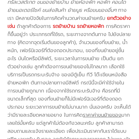
ทรัลเวสต์เกต ขนของย้ายบ้าน ย้ายห้องพัก หอพัก คอนโด
ย้ายมอเตอร์ไซค์ ขนส่งสินค้า ย้ายบูธ หรือขนของอื่นๆ
ทาง
เรา มีหลายปัจจัยในการคิดคำนวณค่าขนย้ายครับ
ยกตัวอย่าง
เช่น
ถ้าลูกค้าต้องการ
รถย้ายบ้าน
รถย้ายหอพัก
การคิดราคา
ก็ขึ้นอยู่ว่า ประเภทรถที่ใช้รถ, ระยะทางจากต้นทาง ไปยังปลาย
ทาง (คิดจากจุดเริ่มต้นของลูกค้า), จำนวนของที่ขนย้าย, น้ำ
หนัก, เฟอร์นิเจอร์ที่ต้องถอดประกอบ, ของที่ขนย้ายอยู่ชั้น
อะไร บันไดหรือมีลิฟต์, ระยะเวลาในการขนย้าย เป็นต้น ยก
ตัวอย่างเช่น ลูกค้าต้องการขนย้ายของไม่ไกลมาก เลือกใช้
บริการเป็นรถกระบะรับจ้าง ของมีตู้เย็น ทีวี โต๊ะเขียนหนังสือ
ย้ายหอพัก ต้นทางปลายทางมีลิฟต์ กรณีนี้จะมีค่าใช้จ่ายใน
การขนย้ายถูกมาก เนื่องจากใช้รถกระบะรับจ้าง คือรถที่มี
ขนาดเล็กที่สุด ของที่ขนย้ายก็ไม่มีเฟอร์นิเจอร์ที่ต้องถอด
ประกอบ ระยะเวลาการขนย้ายไม่นานมาก นั่นเองครับ จะเห็นได้
ว่ามีรายละเอียดหลายอยาง ในการคิด
ราคาค่าขนย้ายของ
มาก
เลยใช่มั้ยครับ แต่ลูกค้าไม่ต้องกังวลนะครับ ลูกค้าสามารถ
สอบถามและแจ้งรายละเอียด เพื่อประเมินราคากับเราได้แบบ