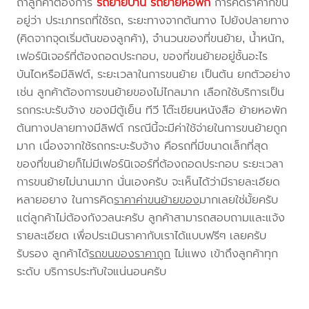
ถ้าลูกค้าต้องการ
รถย้ายบ้าน
รถย้ายหอพัก
การคิดราคาก็ขึ้น
อยู่ว่า ประเภทรถที่ใช้รถ, ระยะทางจากต้นทาง ไปยังปลายทาง
(คิดจากจุดเริ่มต้นของลูกค้า), จำนวนของที่ขนย้าย, น้ำหนัก,
เฟอร์นิเจอร์ที่ต้องถอดประกอบ, ของที่ขนย้ายอยู่ชั้นอะไร
บันไดหรือมีลิฟต์, ระยะเวลาในการขนย้าย เป็นต้น ยกตัวอย่าง
เช่น ลูกค้าต้องการขนย้ายของไม่ไกลมาก เลือกใช้บริการเป็น
รถกระบะรับจ้าง ของมีตู้เย็น ทีวี โต๊ะเขียนหนังสือ ย้ายหอพัก
ต้นทางปลายทางมีลิฟต์ กรณีนี้จะมีค่าใช้จ่ายในการขนย้ายถูก
มาก เนื่องจากใช้รถกระบะรับจ้าง คือรถที่มีขนาดเล็กที่สุด
ของที่ขนย้ายก็ไม่มีเฟอร์นิเจอร์ที่ต้องถอดประกอบ ระยะเวลา
การขนย้ายไม่นานมาก นั่นเองครับ จะเห็นได้ว่ามีรายละเอียด
หลายอยาง ในการคิด
ราคาค่าขนย้ายของ
มากเลยใช่มั้ยครับ
แต่ลูกค้าไม่ต้องกังวลนะครับ ลูกค้าสามารถสอบถามและแจ้ง
รายละเอียด เพื่อประเมินราคากับเราได้แบบฟรีๆ เลยครับ
รับรอง ลูกค้าได้
รถขนของราคาถูก
ไม่แพง เข้าถึงลูกค้าทุก
ระดับ บริการประทับใจแน่นอนครับ