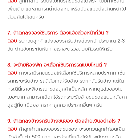
ตอบ
ลูกค้าสามารถนั่งไปกับรถขนของได้ฟรีๆ ไม่มีค่าใช้จ่าย
เพิ่มเติม และสามารถนำน้องหมาหรือน้องแมวนั่งด้านหน้าไป
ด้วยกันได้เลยครับ
7. ถ้าตกลงจองใช้บริการ ต้องแจ้งล่วงหน้ากี่วัน ?
ตอบ
รบกวนลูกค้าแจ้งจองรถรับจ้างล่วงหน้าประมาณ 2-3
วัน ถ้าแจ้งกระทันหันทางเราจะตรวจสอบคิวรถให้ครับ
8. จะย้ายห้องพัก จะเลือกใช้บริการรถแบบไหนดี ?
ตอบ
ทางเรามีรถขนของให้เลือกใช้บริการหลายประเภท เช่น
รถกระบะรับจ้าง รถสี่ล้อใหญ่รับจ้าง รถหกล้อรับจ้าง แต่ใน
กรณีนี้เราจะพิจารณาของลูกค้าเป็นหลัก หากดูแล้วของไม่
เยอะมาก สามารถเลือกใช้รถกระบะรับจ้างขนของแบบหลังคา
สูงตู้ทึบ เนื่องจากราคาถูกกว่าประเภทอื่นๆ ครับ
9. ถ้าตกลงจ้างรถรับจ้างขนของ ต้องจ่ายเงินอย่างไร ?
ตอบ
ถ้าลูกค้าตกลงจองรถขนของ จะรบกวนลูกค้าโอนเงิน
มัดจำขั้นต่ำ 500 บาท และส่วนที่เหลือให้กับพนักงานหลัง