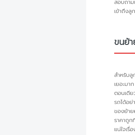
สอบถามแล
เข้าถึงล
ขนย้า
สำหรับลู
เยอะมาก 
ตอนเดียว
รถได้อย่
ของย้ายห
ราคาถูกท
แน่ใจเรื