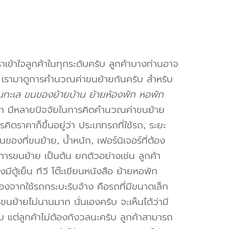
าเข้าใจลูกค้าในทุกระดับครับ ลูกค้าบางท่านอาจ
จ เรามาดูการคำนวณค่าขนย้ายกันครับ สำหรับ
ทะเล ขนของย้ายบ้าน ย้ายห้องพัก หอพัก
า มีหลายปัจจัยในการคิดคำนวณค่าขนย้าย
คิดราคาก็ขึ้นอยู่ว่า ประเภทรถที่ใช้รถ, ระยะ
งที่ขนย้าย, น้ำหนัก, เฟอร์นิเจอร์ที่ต้อง
การขนย้าย เป็นต้น ยกตัวอย่างเช่น ลูกค้า
ตู้เย็น ทีวี โต๊ะเขียนหนังสือ ย้ายหอพัก
องจากใช้รถกระบะรับจ้าง คือรถที่มีขนาดเล็ก
รขนย้ายไม่นานมาก นั่นเองครับ จะเห็นได้ว่ามี
ับ แต่ลูกค้าไม่ต้องกังวลนะครับ ลูกค้าสามารถ