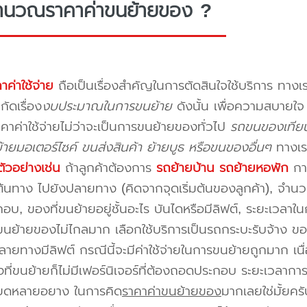
ำนวณราคาค่าขนย้ายของ ?
าค่าใช้จ่าย
ถือเป็นเรื่องสำคัญในการตัดสินใจใช้บริการ ทางเร
กัดเรื่อง
งบประมาณในการขนย้าย
ดังนั้น เพื่อความสบายใ
คาค่าใช้จ่ายไม่ว่าจะเป็นการขนย้ายของทั่วไป
รถขนของเทียน
ายมอเตอร์ไซค์ ขนส่งสินค้า ย้ายบูธ หรือขนของอื่นๆ
ทางเร
ัวอย่างเช่น
ถ้าลูกค้าต้องการ
รถย้ายบ้าน
รถย้ายหอพัก
การ
นทาง ไปยังปลายทาง (คิดจากจุดเริ่มต้นของลูกค้า), จำนวนขอ
บ, ของที่ขนย้ายอยู่ชั้นอะไร บันไดหรือมีลิฟต์, ระยะเวลาใน
นย้ายของไม่ไกลมาก เลือกใช้บริการเป็นรถกระบะรับจ้าง ของมี
ายทางมีลิฟต์ กรณีนี้จะมีค่าใช้จ่ายในการขนย้ายถูกมาก เนื่
องที่ขนย้ายก็ไม่มีเฟอร์นิเจอร์ที่ต้องถอดประกอบ ระยะเวลากา
ียดหลายอยาง ในการคิด
ราคาค่าขนย้ายของ
มากเลยใช่มั้ยคร