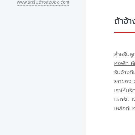
www.รถรับจ้างส่งของ.com
ถ้าจ้
สำหรับลู
หอพัก ห้
รับจ้างท
ยกของ จา
เราให้บร
นะครับ เ
เหลือทีม