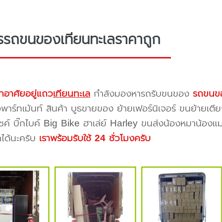
รรถขนของเทียนทะเลราคาถูก
กอาศัยอยู่แถว
เทียนทะเล
กำลังมองหารถรับขนของ
รถขนขอ
าร์ทเม้นท์ สินค้า บูธขายของ ย้ายเฟอร์นิเจอร์ ขนย้ายเตีย
ซค์ บิ๊กไบค์ Big Bike ฮาเล่ย์ Harley ขนส่งน้องหมาน้องแม
าได้นะครับ
เราพร้อมรับใช้ 24 ชั่วโมงครับ