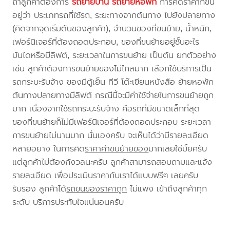
ถ้าลูกค้าต้องการ
รถย้ายบ้าน
รถย้ายหอพัก
การคิดราคาก็ขึ้น
อยู่ว่า ประเภทรถที่ใช้รถ, ระยะทางจากต้นทาง ไปยังปลายทาง
(คิดจากจุดเริ่มต้นของลูกค้า), จำนวนของที่ขนย้าย, น้ำหนัก,
เฟอร์นิเจอร์ที่ต้องถอดประกอบ, ของที่ขนย้ายอยู่ชั้นอะไร
บันไดหรือมีลิฟต์, ระยะเวลาในการขนย้าย เป็นต้น ยกตัวอย่าง
เช่น ลูกค้าต้องการขนย้ายของไม่ไกลมาก เลือกใช้บริการเป็น
รถกระบะรับจ้าง ของมีตู้เย็น ทีวี โต๊ะเขียนหนังสือ ย้ายหอพัก
ต้นทางปลายทางมีลิฟต์ กรณีนี้จะมีค่าใช้จ่ายในการขนย้ายถูก
มาก เนื่องจากใช้รถกระบะรับจ้าง คือรถที่มีขนาดเล็กที่สุด
ของที่ขนย้ายก็ไม่มีเฟอร์นิเจอร์ที่ต้องถอดประกอบ ระยะเวลา
การขนย้ายไม่นานมาก นั่นเองครับ จะเห็นได้ว่ามีรายละเอียด
หลายอยาง ในการคิด
ราคาค่าขนย้ายของ
มากเลยใช่มั้ยครับ
แต่ลูกค้าไม่ต้องกังวลนะครับ ลูกค้าสามารถสอบถามและแจ้ง
รายละเอียด เพื่อประเมินราคากับเราได้แบบฟรีๆ เลยครับ
รับรอง ลูกค้าได้
รถขนของราคาถูก
ไม่แพง เข้าถึงลูกค้าทุก
ระดับ บริการประทับใจแน่นอนครับ