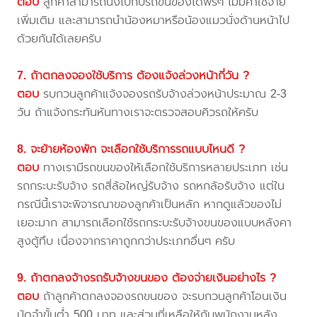
ตอบ
ลูกค้าสามารถนั่งไปกับรถขนของได้ฟรีๆ ไม่มีค่าใช้จ่าย
เพิ่มเติม และสามารถนำน้องหมาหรือน้องแมวนั่งด้านหน้าไป
ด้วยกันได้เลยครับ
7. ถ้าตกลงจองใช้บริการ ต้องแจ้งล่วงหน้ากี่วัน ?
ตอบ
รบกวนลูกค้าแจ้งจองรถรับจ้างล่วงหน้าประมาณ 2-3
วัน ถ้าแจ้งกระทันหันทางเราจะตรวจสอบคิวรถให้ครับ
8. จะย้ายห้องพัก จะเลือกใช้บริการรถแบบไหนดี ?
ตอบ
ทางเรามีรถขนของให้เลือกใช้บริการหลายประเภท เช่น
รถกระบะรับจ้าง รถสี่ล้อใหญ่รับจ้าง รถหกล้อรับจ้าง แต่ใน
กรณีนี้เราจะพิจารณาของลูกค้าเป็นหลัก หากดูแล้วของไม่
เยอะมาก สามารถเลือกใช้รถกระบะรับจ้างขนของแบบหลังคา
สูงตู้ทึบ เนื่องจากราคาถูกกว่าประเภทอื่นๆ ครับ
9. ถ้าตกลงจ้างรถรับจ้างขนของ ต้องจ่ายเงินอย่างไร ?
ตอบ
ถ้าลูกค้าตกลงจองรถขนของ จะรบกวนลูกค้าโอนเงิน
มัดจำขั้นต่ำ 500 บาท และส่วนที่เหลือให้กับพนักงานหลัง