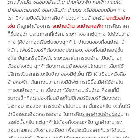
ต่างจังหวัด ขนของย้ายบ้าน ย้ายห้องพัก หอพัก คอนโด
ย้ายมอเตอร์ไซค์ ขนส่งสินค้า ย้ายบูธ หรือขนของอื่นๆ
ทาง
เรา มีหลายปัจจัยในการคิดคำนวณค่าขนย้ายครับ
ยกตัวอย่าง
เช่น
ถ้าลูกค้าต้องการ
รถย้ายบ้าน
รถย้ายหอพัก
การคิดราคา
ก็ขึ้นอยู่ว่า ประเภทรถที่ใช้รถ, ระยะทางจากต้นทาง ไปยังปลาย
ทาง (คิดจากจุดเริ่มต้นของลูกค้า), จำนวนของที่ขนย้าย, น้ำ
หนัก, เฟอร์นิเจอร์ที่ต้องถอดประกอบ, ของที่ขนย้ายอยู่ชั้น
อะไร บันไดหรือมีลิฟต์, ระยะเวลาในการขนย้าย เป็นต้น ยก
ตัวอย่างเช่น ลูกค้าต้องการขนย้ายของไม่ไกลมาก เลือกใช้
บริการเป็นรถกระบะรับจ้าง ของมีตู้เย็น ทีวี โต๊ะเขียนหนังสือ
ย้ายหอพัก ต้นทางปลายทางมีลิฟต์ กรณีนี้จะมีค่าใช้จ่ายใน
การขนย้ายถูกมาก เนื่องจากใช้รถกระบะรับจ้าง คือรถที่มี
ขนาดเล็กที่สุด ของที่ขนย้ายก็ไม่มีเฟอร์นิเจอร์ที่ต้องถอด
ประกอบ ระยะเวลาการขนย้ายไม่นานมาก นั่นเองครับ จะเห็นได้
ว่ามีรายละเอียดหลายอยาง ในการคิด
ราคาค่าขนย้ายของ
มาก
เลยใช่มั้ยครับ แต่ลูกค้าไม่ต้องกังวลนะครับ ลูกค้าสามารถ
สอบถามและแจ้งรายละเอียด เพื่อประเมินราคากับเราได้แบบ