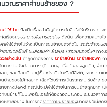
ำนวณราคาค่าขนย้ายของ ?
าค่าใช้จ่าย
ถือเป็นเรื่องสำคัญในการตัดสินใจใช้บริการ ทางเร
กัดเรื่อง
งบประมาณในการขนย้าย
ดังนั้น เพื่อความสบายใ
คาค่าใช้จ่ายไม่ว่าจะเป็นการขนย้ายของทั่วไป
รถรับจ้างขนขอ
ายมอเตอร์ไซค์ ขนส่งสินค้า ย้ายบูธ หรือขนของอื่นๆ
ทางเร
ัวอย่างเช่น
ถ้าลูกค้าต้องการ
รถย้ายบ้าน
รถย้ายหอพัก
การ
นทาง ไปยังปลายทาง (คิดจากจุดเริ่มต้นของลูกค้า), จำนวนขอ
บ, ของที่ขนย้ายอยู่ชั้นอะไร บันไดหรือมีลิฟต์, ระยะเวลาใน
นย้ายของไม่ไกลมาก เลือกใช้บริการเป็นรถกระบะรับจ้าง ของมี
ายทางมีลิฟต์ กรณีนี้จะมีค่าใช้จ่ายในการขนย้ายถูกมาก เนื่
องที่ขนย้ายก็ไม่มีเฟอร์นิเจอร์ที่ต้องถอดประกอบ ระยะเวลากา
ียดหลายอยาง ในการคิด
ราคาค่าขนย้ายของ
มากเลยใช่มั้ยคร