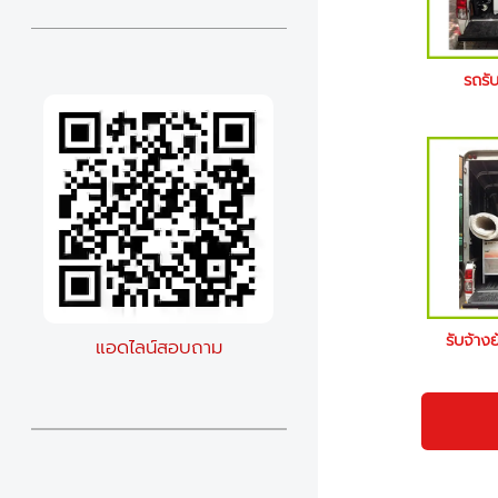
รถรับ
รับจ้างย
แอดไลน์สอบถาม