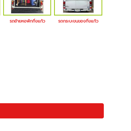
รถย้ายหอพักกิ่งแก้ว
รถกระบะขนของกิ่งแก้ว