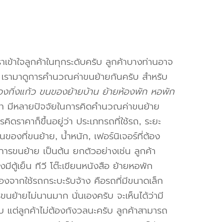
าเข้าใจลูกค้าในทุกระดับครับ ลูกค้าบางท่านอาจ
จ เรามาดูการคำนวณค่าขนย้ายกันครับ สำหรับ
งกิ่งแก้ว ขนของย้ายบ้าน ย้ายห้องพัก หอพัก
า มีหลายปัจจัยในการคิดคำนวณค่าขนย้าย
คิดราคาก็ขึ้นอยู่ว่า ประเภทรถที่ใช้รถ, ระยะ
งที่ขนย้าย, น้ำหนัก, เฟอร์นิเจอร์ที่ต้อง
การขนย้าย เป็นต้น ยกตัวอย่างเช่น ลูกค้า
ตู้เย็น ทีวี โต๊ะเขียนหนังสือ ย้ายหอพัก
องจากใช้รถกระบะรับจ้าง คือรถที่มีขนาดเล็ก
รขนย้ายไม่นานมาก นั่นเองครับ จะเห็นได้ว่ามี
ับ แต่ลูกค้าไม่ต้องกังวลนะครับ ลูกค้าสามารถ