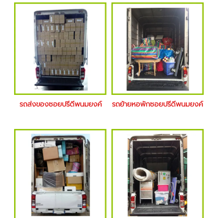
รถส่งของซอยปรีดีพนมยงค์
รถย้ายหอพักซอยปรีดีพนมยงค์