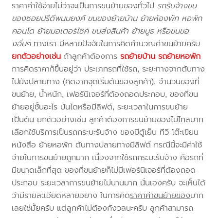
ราคาค่าใช้จ่ายไม่ว่าจะเป็นการขนย้ายของทั่วไป
รถรับจ้างขน
ของซอยปรีดีพนมยงค์ ขนของย้ายบ้าน ย้ายห้องพัก หอพัก
คอนโด ย้ายมอเตอร์ไซค์ ขนส่งสินค้า ย้ายบูธ หรือขนขอ
งอื่นๆ
ทางเรา มีหลายปัจจัยในการคิดคำนวณค่าขนย้ายครับ
ยกตัวอย่างเช่น
ถ้าลูกค้าต้องการ
รถย้ายบ้าน
รถย้ายหอพัก
การคิดราคาก็ขึ้นอยู่ว่า ประเภทรถที่ใช้รถ, ระยะทางจากต้นทาง
ไปยังปลายทาง (คิดจากจุดเริ่มต้นของลูกค้า), จำนวนของที่
ขนย้าย, น้ำหนัก, เฟอร์นิเจอร์ที่ต้องถอดประกอบ, ของที่ขน
ย้ายอยู่ชั้นอะไร บันไดหรือมีลิฟต์, ระยะเวลาในการขนย้าย
เป็นต้น ยกตัวอย่างเช่น ลูกค้าต้องการขนย้ายของไม่ไกลมาก
เลือกใช้บริการเป็นรถกระบะรับจ้าง ของมีตู้เย็น ทีวี โต๊ะเขียน
หนังสือ ย้ายหอพัก ต้นทางปลายทางมีลิฟต์ กรณีนี้จะมีค่าใช้
จ่ายในการขนย้ายถูกมาก เนื่องจากใช้รถกระบะรับจ้าง คือรถที่
มีขนาดเล็กที่สุด ของที่ขนย้ายก็ไม่มีเฟอร์นิเจอร์ที่ต้องถอด
ประกอบ ระยะเวลาการขนย้ายไม่นานมาก นั่นเองครับ จะเห็นได้
ว่ามีรายละเอียดหลายอยาง ในการคิด
ราคาค่าขนย้ายของ
มาก
เลยใช่มั้ยครับ แต่ลูกค้าไม่ต้องกังวลนะครับ ลูกค้าสามารถ