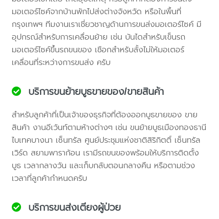
มอเตอร์ไซค์จากบ้านพักไปส่งต่างจังหวัด หรือในพื้นที่
กรุงเทพฯ ทีมงานเราเชี่ยวชาญด้านการขนส่งมอเตอร์ไซค์ มี
อุปกรณ์สำหรับการเคลื่อนย้าย เช่น บันไดสำหรับเข็นรถ
มอเตอร์ไซค์ขึ้นรถขนของ เชือกสำหรับลั้งไม่ให้มอเตอร์
เคลื่อนที่ระหว่างการขนส่ง ครับ
บริการขนย้ายบูธขายของ/ขายสินค้า
สำหรับลูกค้าที่เป็นเจ้าของธุรกิจที่ต้องออกบูธขายของ ขาย
สินค้า งานอีเว้นท์ตามห้างต่างๆ เช่น ขนย้ายบูธเมืองทองธานี
ไบเทคบางนา เซ็นทรัล ศูนย์ประชุมแห่งชาติสิริกิตติ์ เซ็นทรัล
เวิร์ด สยามพาราก้อน เรามีรถขนของพร้อมให้บริการติดตั้ง
บูธ เวลากลางวัน และเก็บกลับตอนกลางคืน หรือตามช่วง
เวลาที่ลูกค้ากำหนดครับ
บริการขนส่งเตียงผู้ป่วย