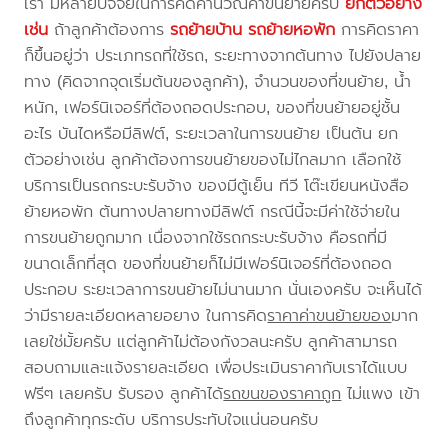
เรา มีหลายปัจจัยในการคิดคำนวณค่าขนย้ายครับ
ยกตัวอย่าง
เช่น
ถ้าลูกค้าต้องการ
รถย้ายบ้าน
รถย้ายหอพัก
การคิดราคา
ก็ขึ้นอยู่ว่า ประเภทรถที่ใช้รถ, ระยะทางจากต้นทาง ไปยังปลาย
ทาง (คิดจากจุดเริ่มต้นของลูกค้า), จำนวนของที่ขนย้าย, น้ำ
หนัก, เฟอร์นิเจอร์ที่ต้องถอดประกอบ, ของที่ขนย้ายอยู่ชั้น
อะไร บันไดหรือมีลิฟต์, ระยะเวลาในการขนย้าย เป็นต้น ยก
ตัวอย่างเช่น ลูกค้าต้องการขนย้ายของไม่ไกลมาก เลือกใช้
บริการเป็นรถกระบะรับจ้าง ของมีตู้เย็น ทีวี โต๊ะเขียนหนังสือ
ย้ายหอพัก ต้นทางปลายทางมีลิฟต์ กรณีนี้จะมีค่าใช้จ่ายใน
การขนย้ายถูกมาก เนื่องจากใช้รถกระบะรับจ้าง คือรถที่มี
ขนาดเล็กที่สุด ของที่ขนย้ายก็ไม่มีเฟอร์นิเจอร์ที่ต้องถอด
ประกอบ ระยะเวลาการขนย้ายไม่นานมาก นั่นเองครับ จะเห็นได้
ว่ามีรายละเอียดหลายอยาง ในการคิด
ราคาค่าขนย้ายของ
มาก
เลยใช่มั้ยครับ แต่ลูกค้าไม่ต้องกังวลนะครับ ลูกค้าสามารถ
สอบถามและแจ้งรายละเอียด เพื่อประเมินราคากับเราได้แบบ
ฟรีๆ เลยครับ รับรอง ลูกค้าได้
รถขนของราคาถูก
ไม่แพง เข้า
ถึงลูกค้าทุกระดับ บริการประทับใจแน่นอนครับ