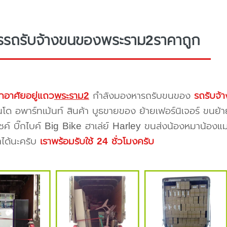
รรถรับจ้างขนของพระราม2ราคาถูก
กอาศัยอยู่แถว
พระราม2
กำลังมองหารถรับขนของ
รถรับจ
โด อพาร์ทเม้นท์ สินค้า บูธขายของ ย้ายเฟอร์นิเจอร์ ขนย้า
ซค์ บิ๊กไบค์ Big Bike ฮาเล่ย์ Harley ขนส่งน้องหมาน้องแม
าได้นะครับ
เราพร้อมรับใช้ 24 ชั่วโมงครับ