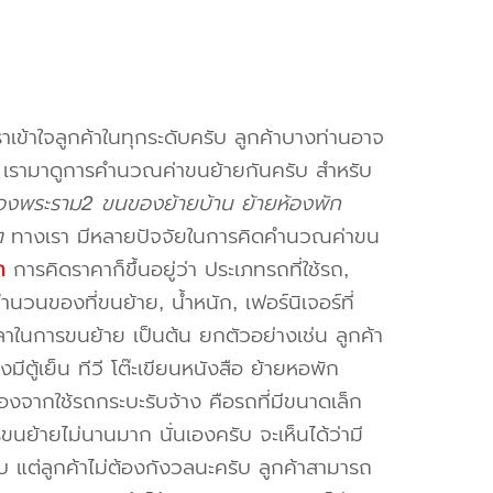
าเข้าใจลูกค้าในทุกระดับครับ ลูกค้าบางท่านอาจ
จ เรามาดูการคำนวณค่าขนย้ายกันครับ สำหรับ
องพระราม2 ขนของย้ายบ้าน ย้ายห้องพัก
ๆ
ทางเรา มีหลายปัจจัยในการคิดคำนวณค่าขน
ก
การคิดราคาก็ขึ้นอยู่ว่า ประเภทรถที่ใช้รถ,
วนของที่ขนย้าย, น้ำหนัก, เฟอร์นิเจอร์ที่
วลาในการขนย้าย เป็นต้น ยกตัวอย่างเช่น ลูกค้า
ตู้เย็น ทีวี โต๊ะเขียนหนังสือ ย้ายหอพัก
องจากใช้รถกระบะรับจ้าง คือรถที่มีขนาดเล็ก
รขนย้ายไม่นานมาก นั่นเองครับ จะเห็นได้ว่ามี
ับ แต่ลูกค้าไม่ต้องกังวลนะครับ ลูกค้าสามารถ