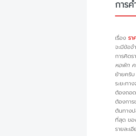
การค
เรื่อง
ราค
จะมีข้อจำ
การคิดรา
หอพัก คอ
ย้ายครั
ระยะทางจ
ต้องถอดป
ต้องการข
ต้นทางปล
ที่สุด ข
รายละเอ