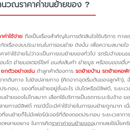
ำนวณราคาค่าขนย้ายของ ?
าค่าใช้จ่าย
ถือเป็นเรื่องสำคัญในการตัดสินใจใช้บริการ ทางเร
กัดเรื่อง
งบประมาณในการขนย้าย
ดังนั้น เพื่อความสบายใ
คาค่าใช้จ่ายไม่ว่าจะเป็นการขนย้ายของทั่วไป
รถรับจ้างขนข
นโด ย้ายมอเตอร์ไซค์ ขนส่งสินค้า ย้ายบูธ หรือขนของอื่น
บ
ยกตัวอย่างเช่น
ถ้าลูกค้าต้องการ
รถย้ายบ้าน
รถย้ายหอพั
ากต้นทาง ไปยังปลายทาง (คิดจากจุดเริ่มต้นของลูกค้า), จำน
ระกอบ, ของที่ขนย้ายอยู่ชั้นอะไร บันไดหรือมีลิฟต์, ระยะเ
นย้ายของไม่ไกลมาก เลือกใช้บริการเป็นรถกระบะรับจ้าง ของมี
ายทางมีลิฟต์ กรณีนี้จะมีค่าใช้จ่ายในการขนย้ายถูกมาก เนื่
องที่ขนย้ายก็ไม่มีเฟอร์นิเจอร์ที่ต้องถอดประกอบ ระยะเวลากา
ียดหลายอยาง ในการคิด
ราคาค่าขนย้ายของ
มากเลยใช่มั้ยคร