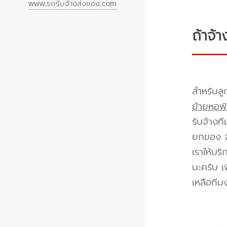
www.รถรับจ้างส่งของ.com
ถ้าจ้
สำหรับลู
ย้ายหอพั
รับจ้างท
ยกของ จา
เราให้บร
นะครับ เ
เหลือทีม