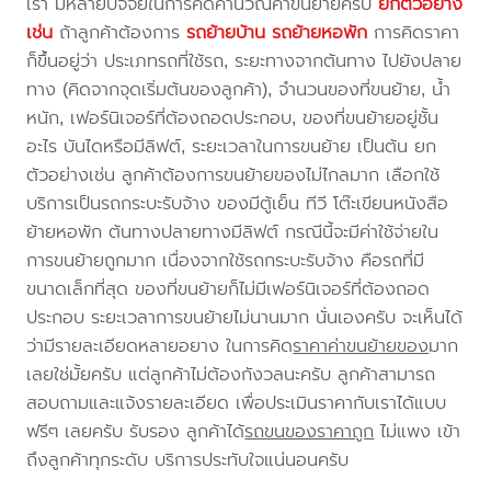
เรา มีหลายปัจจัยในการคิดคำนวณค่าขนย้ายครับ
ยกตัวอย่าง
เช่น
ถ้าลูกค้าต้องการ
รถย้ายบ้าน
รถย้ายหอพัก
การคิดราคา
ก็ขึ้นอยู่ว่า ประเภทรถที่ใช้รถ, ระยะทางจากต้นทาง ไปยังปลาย
ทาง (คิดจากจุดเริ่มต้นของลูกค้า), จำนวนของที่ขนย้าย, น้ำ
หนัก, เฟอร์นิเจอร์ที่ต้องถอดประกอบ, ของที่ขนย้ายอยู่ชั้น
อะไร บันไดหรือมีลิฟต์, ระยะเวลาในการขนย้าย เป็นต้น ยก
ตัวอย่างเช่น ลูกค้าต้องการขนย้ายของไม่ไกลมาก เลือกใช้
บริการเป็นรถกระบะรับจ้าง ของมีตู้เย็น ทีวี โต๊ะเขียนหนังสือ
ย้ายหอพัก ต้นทางปลายทางมีลิฟต์ กรณีนี้จะมีค่าใช้จ่ายใน
การขนย้ายถูกมาก เนื่องจากใช้รถกระบะรับจ้าง คือรถที่มี
ขนาดเล็กที่สุด ของที่ขนย้ายก็ไม่มีเฟอร์นิเจอร์ที่ต้องถอด
ประกอบ ระยะเวลาการขนย้ายไม่นานมาก นั่นเองครับ จะเห็นได้
ว่ามีรายละเอียดหลายอยาง ในการคิด
ราคาค่าขนย้ายของ
มาก
เลยใช่มั้ยครับ แต่ลูกค้าไม่ต้องกังวลนะครับ ลูกค้าสามารถ
สอบถามและแจ้งรายละเอียด เพื่อประเมินราคากับเราได้แบบ
ฟรีๆ เลยครับ รับรอง ลูกค้าได้
รถขนของราคาถูก
ไม่แพง เข้า
ถึงลูกค้าทุกระดับ บริการประทับใจแน่นอนครับ