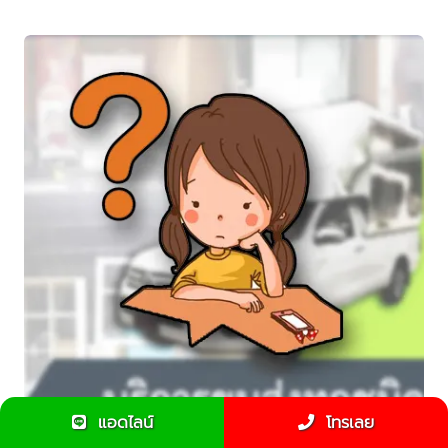
แอดไลน์
โทรเลย