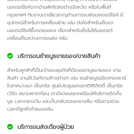
มอเตอร์ไซค์จากบ้านพักไปส่งต่างจังหวัด หรือในพื้นที่
กรุงเทพฯ ทีมงานเราเชี่ยวชาญด้านการขนส่งมอเตอร์ไซค์ มี
อุปกรณ์สำหรับการเคลื่อนย้าย เช่น บันไดสำหรับเข็นรถ
มอเตอร์ไซค์ขึ้นรถขนของ เชือกสำหรับลั้งไม่ให้มอเตอร์
เคลื่อนที่ระหว่างการขนส่ง ครับ
บริการขนย้ายบูธขายของ/ขายสินค้า
สำหรับลูกค้าที่เป็นเจ้าของธุรกิจที่ต้องออกบูธขายของ ขาย
สินค้า งานอีเว้นท์ตามห้างต่างๆ เช่น ขนย้ายบูธเมืองทองธานี
ไบเทคบางนา เซ็นทรัล ศูนย์ประชุมแห่งชาติสิริกิตติ์ เซ็นทรัล
เวิร์ด สยามพาราก้อน เรามีรถขนของพร้อมให้บริการติดตั้ง
บูธ เวลากลางวัน และเก็บกลับตอนกลางคืน หรือตามช่วง
เวลาที่ลูกค้ากำหนดครับ
บริการขนส่งเตียงผู้ป่วย