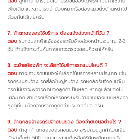
ตอบ
ลูกค้าสามารถนั่งไปกับรถขนของได้ฟรีๆ ไม่มีค่าใช้จ่าย
เพิ่มเติม และสามารถนำน้องหมาหรือน้องแมวนั่งด้านหน้าไป
ด้วยกันได้เลยครับ
7. ถ้าตกลงจองใช้บริการ ต้องแจ้งล่วงหน้ากี่วัน ?
ตอบ
รบกวนลูกค้าแจ้งจองรถรับจ้างล่วงหน้าประมาณ 2-3
วัน ถ้าแจ้งกระทันหันทางเราจะตรวจสอบคิวรถให้ครับ
8. จะย้ายห้องพัก จะเลือกใช้บริการรถแบบไหนดี ?
ตอบ
ทางเรามีรถขนของให้เลือกใช้บริการหลายประเภท เช่น
รถกระบะรับจ้าง รถสี่ล้อใหญ่รับจ้าง รถหกล้อรับจ้าง แต่ใน
กรณีนี้เราจะพิจารณาของลูกค้าเป็นหลัก หากดูแล้วของไม่
เยอะมาก สามารถเลือกใช้รถกระบะรับจ้างขนของแบบหลังคา
สูงตู้ทึบ เนื่องจากราคาถูกกว่าประเภทอื่นๆ ครับ
9. ถ้าตกลงจ้างรถรับจ้างขนของ ต้องจ่ายเงินอย่างไร ?
ตอบ
ถ้าลูกค้าตกลงจองรถขนของ จะรบกวนลูกค้าโอนเงิน
มัดจำขั้นต่ำ 500 บาท และส่วนที่เหลือให้กับพนักงานหลัง