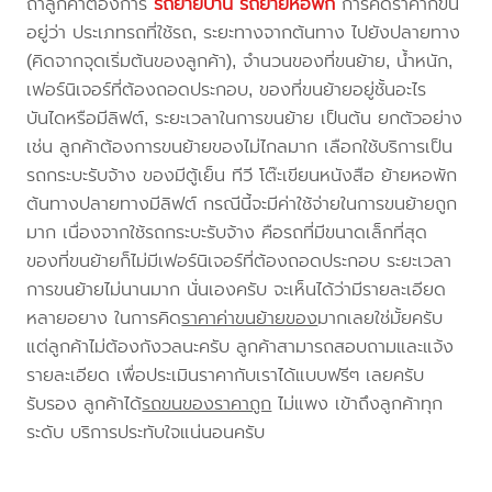
ถ้าลูกค้าต้องการ
รถย้ายบ้าน
รถย้ายหอพัก
การคิดราคาก็ขึ้น
อยู่ว่า ประเภทรถที่ใช้รถ, ระยะทางจากต้นทาง ไปยังปลายทาง
(คิดจากจุดเริ่มต้นของลูกค้า), จำนวนของที่ขนย้าย, น้ำหนัก,
เฟอร์นิเจอร์ที่ต้องถอดประกอบ, ของที่ขนย้ายอยู่ชั้นอะไร
บันไดหรือมีลิฟต์, ระยะเวลาในการขนย้าย เป็นต้น ยกตัวอย่าง
เช่น ลูกค้าต้องการขนย้ายของไม่ไกลมาก เลือกใช้บริการเป็น
รถกระบะรับจ้าง ของมีตู้เย็น ทีวี โต๊ะเขียนหนังสือ ย้ายหอพัก
ต้นทางปลายทางมีลิฟต์ กรณีนี้จะมีค่าใช้จ่ายในการขนย้ายถูก
มาก เนื่องจากใช้รถกระบะรับจ้าง คือรถที่มีขนาดเล็กที่สุด
ของที่ขนย้ายก็ไม่มีเฟอร์นิเจอร์ที่ต้องถอดประกอบ ระยะเวลา
การขนย้ายไม่นานมาก นั่นเองครับ จะเห็นได้ว่ามีรายละเอียด
หลายอยาง ในการคิด
ราคาค่าขนย้ายของ
มากเลยใช่มั้ยครับ
แต่ลูกค้าไม่ต้องกังวลนะครับ ลูกค้าสามารถสอบถามและแจ้ง
รายละเอียด เพื่อประเมินราคากับเราได้แบบฟรีๆ เลยครับ
รับรอง ลูกค้าได้
รถขนของราคาถูก
ไม่แพง เข้าถึงลูกค้าทุก
ระดับ บริการประทับใจแน่นอนครับ