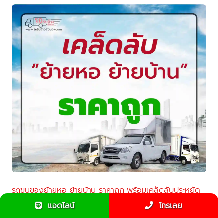
รถขนของย้ายหอ ย้ายบ้าน ราคาถูก พร้อมเคล็ดลับประหยัด
ค่าใช้จ่าย
แอดไลน์
โทรเลย