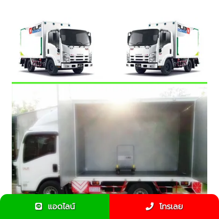
แอดไลน์
โทรเลย