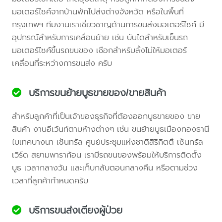
มอเตอร์ไซค์จากบ้านพักไปส่งต่างจังหวัด หรือในพื้นที่
กรุงเทพฯ ทีมงานเราเชี่ยวชาญด้านการขนส่งมอเตอร์ไซค์ มี
อุปกรณ์สำหรับการเคลื่อนย้าย เช่น บันไดสำหรับเข็นรถ
มอเตอร์ไซค์ขึ้นรถขนของ เชือกสำหรับลั้งไม่ให้มอเตอร์
เคลื่อนที่ระหว่างการขนส่ง ครับ
บริการขนย้ายบูธขายของ/ขายสินค้า
สำหรับลูกค้าที่เป็นเจ้าของธุรกิจที่ต้องออกบูธขายของ ขาย
สินค้า งานอีเว้นท์ตามห้างต่างๆ เช่น ขนย้ายบูธเมืองทองธานี
ไบเทคบางนา เซ็นทรัล ศูนย์ประชุมแห่งชาติสิริกิตติ์ เซ็นทรัล
เวิร์ด สยามพาราก้อน เรามีรถขนของพร้อมให้บริการติดตั้ง
บูธ เวลากลางวัน และเก็บกลับตอนกลางคืน หรือตามช่วง
เวลาที่ลูกค้ากำหนดครับ
บริการขนส่งเตียงผู้ป่วย