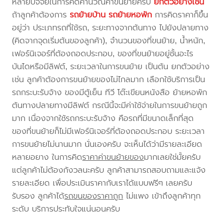
หลายปัจจัยในการคิดคำนวณค่าขนย้ายครับ
ยกตัวอย่างเช่น
ถ้าลูกค้าต้องการ
รถย้ายบ้าน
รถย้ายหอพัก
การคิดราคาก็ขึ้น
อยู่ว่า ประเภทรถที่ใช้รถ, ระยะทางจากต้นทาง ไปยังปลายทาง
(คิดจากจุดเริ่มต้นของลูกค้า), จำนวนของที่ขนย้าย, น้ำหนัก,
เฟอร์นิเจอร์ที่ต้องถอดประกอบ, ของที่ขนย้ายอยู่ชั้นอะไร
บันไดหรือมีลิฟต์, ระยะเวลาในการขนย้าย เป็นต้น ยกตัวอย่าง
เช่น ลูกค้าต้องการขนย้ายของไม่ไกลมาก เลือกใช้บริการเป็น
รถกระบะรับจ้าง ของมีตู้เย็น ทีวี โต๊ะเขียนหนังสือ ย้ายหอพัก
ต้นทางปลายทางมีลิฟต์ กรณีนี้จะมีค่าใช้จ่ายในการขนย้ายถูก
มาก เนื่องจากใช้รถกระบะรับจ้าง คือรถที่มีขนาดเล็กที่สุด
ของที่ขนย้ายก็ไม่มีเฟอร์นิเจอร์ที่ต้องถอดประกอบ ระยะเวลา
การขนย้ายไม่นานมาก นั่นเองครับ จะเห็นได้ว่ามีรายละเอียด
หลายอยาง ในการคิด
ราคาค่าขนย้ายของ
มากเลยใช่มั้ยครับ
แต่ลูกค้าไม่ต้องกังวลนะครับ ลูกค้าสามารถสอบถามและแจ้ง
รายละเอียด เพื่อประเมินราคากับเราได้แบบฟรีๆ เลยครับ
รับรอง ลูกค้าได้
รถขนของราคาถูก
ไม่แพง เข้าถึงลูกค้าทุก
ระดับ บริการประทับใจแน่นอนครับ