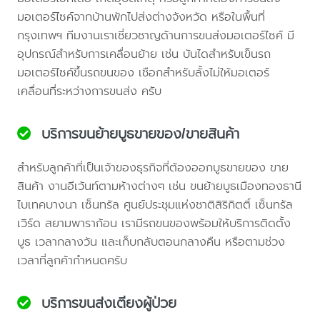
มอเตอร์ไซค์จากบ้านพักไปส่งต่างจังหวัด หรือในพื้นที่
กรุงเทพฯ ทีมงานเราเชี่ยวชาญด้านการขนส่งมอเตอร์ไซค์ มี
อุปกรณ์สำหรับการเคลื่อนย้าย เช่น บันไดสำหรับเข็นรถ
มอเตอร์ไซค์ขึ้นรถขนของ เชือกสำหรับลั้งไม่ให้มอเตอร์
เคลื่อนที่ระหว่างการขนส่ง ครับ
บริการขนย้ายบูธขายของ/ขายสินค้า
สำหรับลูกค้าที่เป็นเจ้าของธุรกิจที่ต้องออกบูธขายของ ขาย
สินค้า งานอีเว้นท์ตามห้างต่างๆ เช่น ขนย้ายบูธเมืองทองธานี
ไบเทคบางนา เซ็นทรัล ศูนย์ประชุมแห่งชาติสิริกิตติ์ เซ็นทรัล
เวิร์ด สยามพาราก้อน เรามีรถขนของพร้อมให้บริการติดตั้ง
บูธ เวลากลางวัน และเก็บกลับตอนกลางคืน หรือตามช่วง
เวลาที่ลูกค้ากำหนดครับ
บริการขนส่งเตียงผู้ป่วย