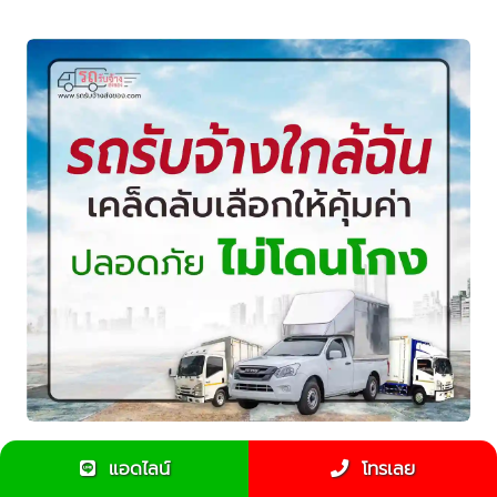
รถรับจ้างใกล้ฉัน - เคล็ดลับเลือกให้คุ้มค่า ปลอดภัย ไม่โดน
แอดไลน์
โทรเลย
โกง