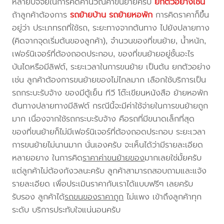
หลายปัจจัยในการคิดคำนวณค่าขนย้ายครับ
ยกตัวอย่างเช่น
ถ้าลูกค้าต้องการ
รถย้ายบ้าน
รถย้ายหอพัก
การคิดราคาก็ขึ้น
อยู่ว่า ประเภทรถที่ใช้รถ, ระยะทางจากต้นทาง ไปยังปลายทาง
(คิดจากจุดเริ่มต้นของลูกค้า), จำนวนของที่ขนย้าย, น้ำหนัก,
เฟอร์นิเจอร์ที่ต้องถอดประกอบ, ของที่ขนย้ายอยู่ชั้นอะไร
บันไดหรือมีลิฟต์, ระยะเวลาในการขนย้าย เป็นต้น ยกตัวอย่าง
เช่น ลูกค้าต้องการขนย้ายของไม่ไกลมาก เลือกใช้บริการเป็น
รถกระบะรับจ้าง ของมีตู้เย็น ทีวี โต๊ะเขียนหนังสือ ย้ายหอพัก
ต้นทางปลายทางมีลิฟต์ กรณีนี้จะมีค่าใช้จ่ายในการขนย้ายถูก
มาก เนื่องจากใช้รถกระบะรับจ้าง คือรถที่มีขนาดเล็กที่สุด
ของที่ขนย้ายก็ไม่มีเฟอร์นิเจอร์ที่ต้องถอดประกอบ ระยะเวลา
การขนย้ายไม่นานมาก นั่นเองครับ จะเห็นได้ว่ามีรายละเอียด
หลายอยาง ในการคิด
ราคาค่าขนย้ายของ
มากเลยใช่มั้ยครับ
แต่ลูกค้าไม่ต้องกังวลนะครับ ลูกค้าสามารถสอบถามและแจ้ง
รายละเอียด เพื่อประเมินราคากับเราได้แบบฟรีๆ เลยครับ
รับรอง ลูกค้าได้
รถขนของราคาถูก
ไม่แพง เข้าถึงลูกค้าทุก
ระดับ บริการประทับใจแน่นอนครับ