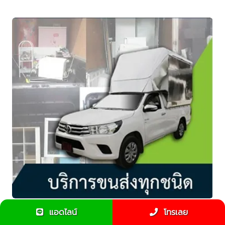
แอดไลน์
โทรเลย
จ้างรถรับจ้างขนขยะไปทิ้งได้หรือไม่