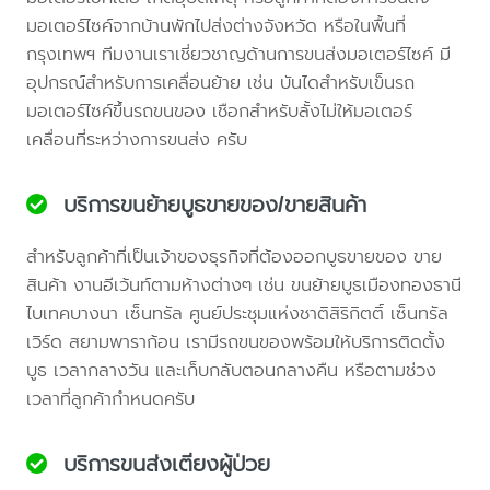
มอเตอร์ไซค์จากบ้านพักไปส่งต่างจังหวัด หรือในพื้นที่
กรุงเทพฯ ทีมงานเราเชี่ยวชาญด้านการขนส่งมอเตอร์ไซค์ มี
อุปกรณ์สำหรับการเคลื่อนย้าย เช่น บันไดสำหรับเข็นรถ
มอเตอร์ไซค์ขึ้นรถขนของ เชือกสำหรับลั้งไม่ให้มอเตอร์
เคลื่อนที่ระหว่างการขนส่ง ครับ
บริการขนย้ายบูธขายของ/ขายสินค้า
สำหรับลูกค้าที่เป็นเจ้าของธุรกิจที่ต้องออกบูธขายของ ขาย
สินค้า งานอีเว้นท์ตามห้างต่างๆ เช่น ขนย้ายบูธเมืองทองธานี
ไบเทคบางนา เซ็นทรัล ศูนย์ประชุมแห่งชาติสิริกิตติ์ เซ็นทรัล
เวิร์ด สยามพาราก้อน เรามีรถขนของพร้อมให้บริการติดตั้ง
บูธ เวลากลางวัน และเก็บกลับตอนกลางคืน หรือตามช่วง
เวลาที่ลูกค้ากำหนดครับ
บริการขนส่งเตียงผู้ป่วย