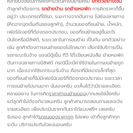
หลายปัจจัยในการคิดคำนวณค่าขนย้ายครับ
ยกตัวอย่างเช่น
ถ้าลูกค้าต้องการ
รถย้ายบ้าน
รถย้ายหอพัก
การคิดราคาก็ขึ้น
อยู่ว่า ประเภทรถที่ใช้รถ, ระยะทางจากต้นทาง ไปยังปลายทาง
(คิดจากจุดเริ่มต้นของลูกค้า), จำนวนของที่ขนย้าย, น้ำหนัก,
เฟอร์นิเจอร์ที่ต้องถอดประกอบ, ของที่ขนย้ายอยู่ชั้นอะไร
บันไดหรือมีลิฟต์, ระยะเวลาในการขนย้าย เป็นต้น ยกตัวอย่าง
เช่น ลูกค้าต้องการขนย้ายของไม่ไกลมาก เลือกใช้บริการเป็น
รถกระบะรับจ้าง ของมีตู้เย็น ทีวี โต๊ะเขียนหนังสือ ย้ายหอพัก
ต้นทางปลายทางมีลิฟต์ กรณีนี้จะมีค่าใช้จ่ายในการขนย้ายถูก
มาก เนื่องจากใช้รถกระบะรับจ้าง คือรถที่มีขนาดเล็กที่สุด
ของที่ขนย้ายก็ไม่มีเฟอร์นิเจอร์ที่ต้องถอดประกอบ ระยะเวลา
การขนย้ายไม่นานมาก นั่นเองครับ จะเห็นได้ว่ามีรายละเอียด
หลายอยาง ในการคิด
ราคาค่าขนย้ายของ
มากเลยใช่มั้ยครับ
แต่ลูกค้าไม่ต้องกังวลนะครับ ลูกค้าสามารถสอบถามและแจ้ง
รายละเอียด เพื่อประเมินราคากับเราได้แบบฟรีๆ เลยครับ
รับรอง ลูกค้าได้
รถขนของราคาถูก
ไม่แพง เข้าถึงลูกค้าทุก
ระดับ บริการประทับใจแน่นอนครับ