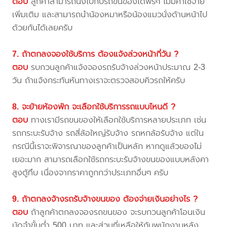
ตอบ
ลูกค้าสามารถนั่งไปกับรถขนของได้ฟรีๆ ไม่มีค่าใช้จ่าย
เพิ่มเติม และสามารถนำน้องหมาหรือน้องแมวนั่งด้านหน้าไป
ด้วยกันได้เลยครับ
7. ถ้าตกลงจองใช้บริการ ต้องแจ้งล่วงหน้ากี่วัน ?
ตอบ
รบกวนลูกค้าแจ้งจองรถรับจ้างล่วงหน้าประมาณ 2-3
วัน ถ้าแจ้งกระทันหันทางเราจะตรวจสอบคิวรถให้ครับ
8. จะย้ายห้องพัก จะเลือกใช้บริการรถแบบไหนดี ?
ตอบ
ทางเรามีรถขนของให้เลือกใช้บริการหลายประเภท เช่น
รถกระบะรับจ้าง รถสี่ล้อใหญ่รับจ้าง รถหกล้อรับจ้าง แต่ใน
กรณีนี้เราจะพิจารณาของลูกค้าเป็นหลัก หากดูแล้วของไม่
เยอะมาก สามารถเลือกใช้รถกระบะรับจ้างขนของแบบหลังคา
สูงตู้ทึบ เนื่องจากราคาถูกกว่าประเภทอื่นๆ ครับ
9. ถ้าตกลงจ้างรถรับจ้างขนของ ต้องจ่ายเงินอย่างไร ?
ตอบ
ถ้าลูกค้าตกลงจองรถขนของ จะรบกวนลูกค้าโอนเงิน
มัดจำขั้นต่ำ 500 บาท และส่วนที่เหลือให้กับพนักงานหลัง