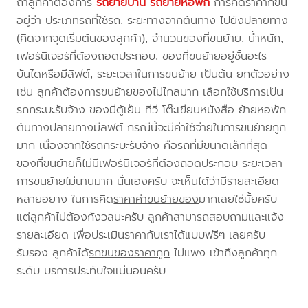
ถ้าลูกค้าต้องการ
รถย้ายบ้าน
รถย้ายหอพัก
การคิดราคาก็ขึ้น
อยู่ว่า ประเภทรถที่ใช้รถ, ระยะทางจากต้นทาง ไปยังปลายทาง
(คิดจากจุดเริ่มต้นของลูกค้า), จำนวนของที่ขนย้าย, น้ำหนัก,
เฟอร์นิเจอร์ที่ต้องถอดประกอบ, ของที่ขนย้ายอยู่ชั้นอะไร
บันไดหรือมีลิฟต์, ระยะเวลาในการขนย้าย เป็นต้น ยกตัวอย่าง
เช่น ลูกค้าต้องการขนย้ายของไม่ไกลมาก เลือกใช้บริการเป็น
รถกระบะรับจ้าง ของมีตู้เย็น ทีวี โต๊ะเขียนหนังสือ ย้ายหอพัก
ต้นทางปลายทางมีลิฟต์ กรณีนี้จะมีค่าใช้จ่ายในการขนย้ายถูก
มาก เนื่องจากใช้รถกระบะรับจ้าง คือรถที่มีขนาดเล็กที่สุด
ของที่ขนย้ายก็ไม่มีเฟอร์นิเจอร์ที่ต้องถอดประกอบ ระยะเวลา
การขนย้ายไม่นานมาก นั่นเองครับ จะเห็นได้ว่ามีรายละเอียด
หลายอยาง ในการคิด
ราคาค่าขนย้ายของ
มากเลยใช่มั้ยครับ
แต่ลูกค้าไม่ต้องกังวลนะครับ ลูกค้าสามารถสอบถามและแจ้ง
รายละเอียด เพื่อประเมินราคากับเราได้แบบฟรีๆ เลยครับ
รับรอง ลูกค้าได้
รถขนของราคาถูก
ไม่แพง เข้าถึงลูกค้าทุก
ระดับ บริการประทับใจแน่นอนครับ